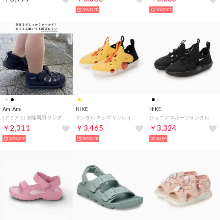
20%OFF
20%OFF
AmiAmi
NIKE
NIKE
[アミアミ] 水陸両用 サンダル アウトドア 水抜きソール 子供 キッズ ジュニア ベビー SX101 （ブラック）
サンダル キッズ サンレイ プロテクト 4 TD HF6278 Nike Sunray Protect 4 アクアシューズ ベビー （イエロー）
ジュニア スポーツサンダル サンレイ プロテクト 4 TD HF6278001 （ブラック/ホワイト/アンスラサイト）
￥2,311
￥3,465
￥3,324
20%OFF
30%OFF
32%OFF