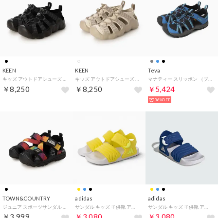
KEEN
KEEN
Teva
キッズ アウトドアシューズ HYPERPORT H2 1031913 （ブラック×グレー）
キッズ アウトドアシューズ HYPERPORT H2 1031912 （アイボリー）
マナティー スリッポン （ブルー）
￥8,250
￥8,250
￥5,424
36%OFF
TOWN&COUNTRY
adidas
adidas
ジュニア スポーツサンダル トゥーガード_26SS ガードテープサンダル_スポーツサンダル R43605-67 （MULTI）
サンダル キッズ 子供靴 アディレッタ 2 HQ0114 JS2515 JS2517 JS2518 JS4931 KJ8679 2026春夏 ADILETTE （イエロー）
サンダル キッズ 子供靴 アディレッタ 2 HQ0114 JS2515 JS2517 JS2518 JS4931 KJ8679 2026春夏 ADILETTE （ブルー）
￥3,999
￥3,080
￥3,080