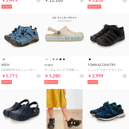
￥3,499
￥12,100
￥3,850
35%OFF
30%OFF
KEEN
crocs
TOWN&COUNTRY
NEWPORT H2 ニューポート エイチツー 1032146 （ライトブルー）
サンダル キッズ 子供靴 バヤバンド クロッグ 207019 2026春夏 BAYABAND CLOG サボ （ベージュ）
ジュニア スポーツサンダル ベルトサンダル_スポーツサンダル C43503-57 （BLACK）
￥5,775
￥5,280
￥2,999
30%OFF
20%OFF
33%OFF