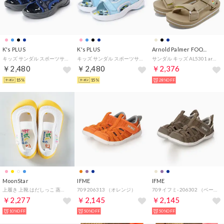
K's PLUS
K's PLUS
Arnold Palmer FOOTWEAR
キッズ サンダル スポーツサンダル ビーチサンダル 防滑 軽量 つま先保護 面ファスナー ジュニア 男の子 女の子 kp_17915 （NAVY・BLUE）
キッズ サンダル スポーツサンダル ビーチサンダル 防滑 軽量 つま先保護 面ファスナー ジュニア 男の子 女の子 kp_17915（SAXE BLUE）
サンダル キッズ AL5301 arnold palmer スポーツサンダル ベルトタイプ （ベージュ）
￥2,480
￥2,480
￥2,376
15%
15%
28%OFF
MoonStar
IFME
IFME
上履き 上靴 はだしっこ 蒸れにくい 日本製 軽量 通気性 抗菌 防臭 幼稚園 小学校 男の子 女の子 小学校 はだしっこ01 はだしっこ 01（イエロー）
709 206313 （オレンジ）
709 イフミ- 206302 （ベージュ）
￥2,277
￥2,145
￥2,145
10%OFF
50%OFF
50%OFF