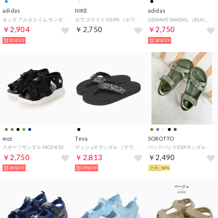
adidas
NIKE
adidas
キッズ アルタスイム サンダル GV7802 GV7803 ALTASWIM SANDALS スポーツサンダル ストラップサンダル ベルクロ （ブルー）
カワ スライド GS/PS （ホワイト/ブラック）
OZWAVE SANDAL （BLK/WH）
￥2,904
￥2,750
￥2,750
20%OFF
28%OFF
moz
Teva
SOROTTO
スポーツサンダル MOZ-810
マッシュII サンダル （ラヴィンブラック）
バックバンドEVAサンダル スポーツサンダル （カーキ）
￥2,750
￥2,813
￥2,490
28%OFF
39%OFF
10%