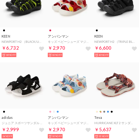
KEEN
アンパンマン
KEEN
NEWPORT H2 （BLACK/LIME GREEN）
キッズ ベビーシューズ マジックテープ サンダル No901 （レッド）
NEWPORT H2 （TRIPLE BLACK）
￥6,732
￥2,970
￥6,600
18%OFF
10%OFF
20%OFF
adidas
アンパンマン
Teva
ジュニア スポーツサンダル アルタスイム_26SS アルタスイム 3 サンダル 子ども用 JS2537 （コアブラック/フットウェアホワイト/コアブラック）
キッズ ベビーシューズ マジックテープ サンダル No902 （ブルー）
HURRICANE XLT 2 サンダル （ブルーミングダリア）
￥2,999
￥2,970
￥5,637
26%OFF
10%OFF
21%OFF