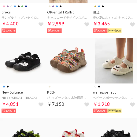
crocs
ORiental TRaffic
瞬足
サンダル キッズ バヤ クロッグ 207013 KIDS' BAYA CLOG （ネイビー）
キッズ コードデザインスポーツサンダル/K-502 （BLACK）
長い夏におすすめ キッズ スニーカー サンダル （ブルー/ブラック）
￥4,400
￥2,899
￥3,465
20%OFF
27%OFF
30%OFF
10%
New Balance
KEEN
welleg sellect
NB SYFCRS A1 （BLACK）
/キッズ サンダル 水陸両用 NEWPORT H2 ニューポート 1030782 （ベージュ系その他）
ベビー スポーツサンダル （4001アイボリー）
￥4,851
￥7,150
￥1,918
10%OFF
20%OFF
15%