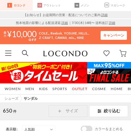
ロコンド
アウトレット
メゾン
マガシーク
【お知らせ】お盆期間の営業・配送についてのご案内
詳細
熊本地震の影響による配送遅延
詳細
｜7/30 (木) 14時〜 送料改訂
詳細
10,000
COLE..
Reebok
YOSUKE
HILLS..
キャンペーン
Z-CRAFT
CAWAII
mis..
NIKE
WOMEN
MEN
KIDS
SPORTS
OUTLET
COSME
HOME
B
シューズ
サンダル
650
サイズ
絞り込む
件
カラーをまとめる
表示順 :