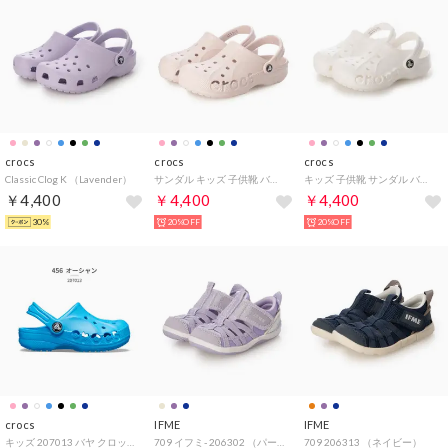
crocs
crocs
crocs
Classic Clog K （Lavender）
サンダル キッズ 子供靴 バヤ クロッグ 207013 KIDS' BAYA CLOG （ピンク）
キッズ 子供靴 サンダル バヤ クロッグ キッズ 207013 （ホワイト）
￥4,400
￥4,400
￥4,400
30%
20%OFF
20%OFF
crocs
IFME
IFME
キッズ 207013 バヤ クロッグ KIDS' BAYA CLOG 001 100 456 6QQ 456_オーシャン（ブルー）
709 イフミ- 206302 （パープル）
709 206313 （ネイビー）