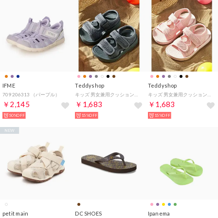
IFME
Teddyshop
Teddyshop
709 206313 （パープル）
キッズ 男女兼用クッションメッシュサンダル （グレー）
キッズ 男女兼用クッションメッシュサンダル （ピンク）
￥2,145
￥1,683
￥1,683
50%OFF
15%OFF
15%OFF
NEW
petit main
DC SHOES
Ipanema