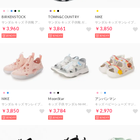
BIRKENSTOCK
TOWN&COUNTRY
NIKE
サンダル キッズ 子供靴 アリゾナ EVA 1018924 1026743 1031461 1026753 1018941 ARIZONA EVA KIDS （ブラック(ナロー)）
サンダル キッズ 子供靴 ガードテープサンダル R43605-67 タウン&カントリー スポーツサンダル （パープル）
サンダル キッズ サンレイプロテクト 4 PS HF6277 2025春夏 Nike Sunray Protect 4 アクアシューズ （イエロー）
￥3,960
￥3,861
￥3,850
20%OFF
10%OFF
30%OFF
NIKE
MoonStar
アンパンマン
サンダル キッズ サンレイプロテクト 4 PS HF6277 2025春夏 Nike Sunray Protect 4 アクアシューズ （ピンク）
キッズ 子供 サンダル NI-MO NM J154 （シルバー）
キッズ ベビーシューズ マジックテープ サンダル No902 （ホワイト）
￥3,850
￥3,784
￥2,970
30%OFF
20%OFF
10%OFF