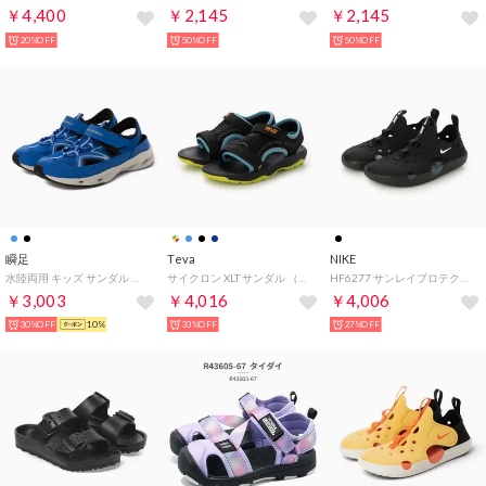
￥4,400
￥2,145
￥2,145
20%OFF
50%OFF
50%OFF
瞬足
Teva
NIKE
水陸両用 キッズ サンダル （ブルー/グレー）
サイクロン XLT サンダル （ブラックマルチ）
HF6277 サンレイプロテクト4PS サンダル （ブラック×ホワイト×グレー）
￥3,003
￥4,016
￥4,006
30%OFF
10%
33%OFF
27%OFF