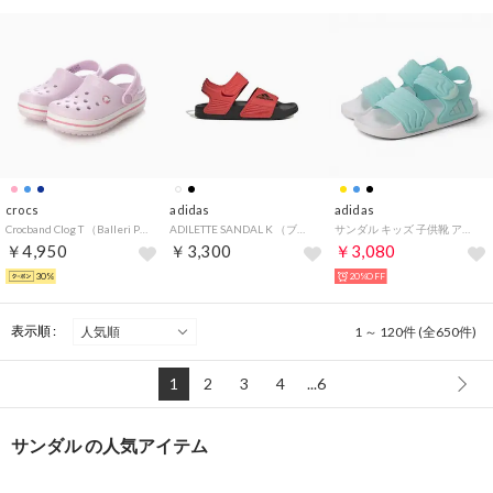
crocs
adidas
adidas
Crocband Clog T （Balleri Pk）
ADILETTE SANDAL K （ブライトレッド/コアブラック/コアブラック）
サンダル キッズ 子供靴 アディレッタ 2 HQ0114 JS2515 JS2517 JS2518 JS4931 KJ8679 2026春夏 ADILETTE （ブルー）
￥4,950
￥3,300
￥3,080
30%
20%OFF
表示順 :
1 ～ 120件 (全650件)
1
2
3
4
...6
サンダル の人気アイテム