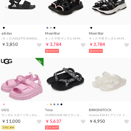
adidas
MoonStar
MoonStar
/キッズ/ADILETTE SANDAL 2 K （コアブラック/コアブラック/フットウェアホワイト）
キッズ 子供 サンダル NI-MO NM J154 （ブラック）
キッズ 子供 サンダル NI-MO NM J155 （ブラック）
￥3,850
￥3,784
￥3,784
20%OFF
20%OFF
UGG
Teva
BIRKENSTOCK
サンダル スポーツサンダル ゴールデングロウ キッズ 防水 軽量 GOLDENGLOW ピンク 1152813K （MMM）
HURRICANE XLT 2 サンダル （マウンテンモザイクグレー）
Arizona EVA Ks アリゾナ イーブイエー キッズ 1018924 1018941 1026753 1031461 （ホワイト）
￥11,000
￥5,637
￥4,950
10%
21%OFF