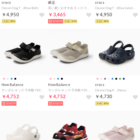
crocs
瞬足
crocs
Classic Clog T （Blue Bolt）
長い夏におすすめ キッズ スニーカー サンダル （ブラック）
Classic Clog T （Blue Calcite）
￥4,950
￥3,465
￥4,950
30%
30%OFF
10%
30%
New Balance
New Balance
crocs
サンダル キッズ 子供靴 Y208 YO208 new balance 2026春夏 208 HOOK AND LOOP サンダル ウォーターシューズ ベルクロ （ブラック）
サンダル キッズ 子供靴 Y208 YO208 new balance 2026春夏 208 HOOK AND LOOP サンダル ウォーターシューズ ベルクロ （ベージュ）
Classic Clog K （Navy）
￥4,752
￥4,752
￥4,730
20%OFF
20%OFF
30%