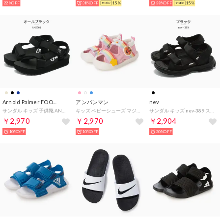
22%OFF
38%OFF
15%
38%OFF
15%
Arnold Palmer FOOTWEAR
アンパンマン
nev
サンダル キッズ 子供靴 AN5601 arnold palmer （ブラック）
キッズ ベビーシューズ マジックテープ サンダル No902 （ピンク）
サンダル キッズ nev-389 スポーツサンダル （ブラック）
￥2,970
￥2,970
￥2,904
10%OFF
10%OFF
20%OFF