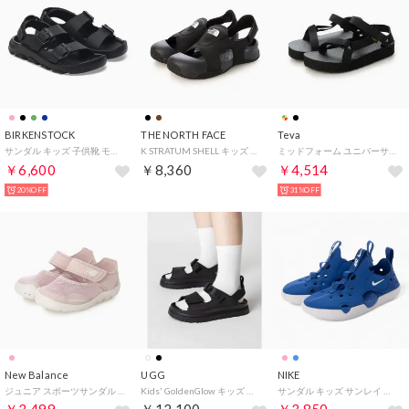
BIRKENSTOCK
THE NORTH FACE
Teva
サンダル キッズ 子供靴 モガミ 1026780 MOGAMI AS （ブラック）
K STRATUM SHELL キッズ NFJ52450 （ブラック）
ミッドフォーム ユニバーサル サンダル （ブラック）
￥6,600
￥8,360
￥4,514
20%OFF
31%OFF
New Balance
UGG
NIKE
ジュニア スポーツサンダル 208_TD_26SS 208 Hook and Loop_ I208W （PINK）
Kids' GoldenGlow キッズ ゴールデングロウ 1152813K サンダル （BLACK/ブラック）
サンダル キッズ サンレイ プロテクト 4 PS HF6277 2025春夏 Nike Sunray Protect 4 マリンシューズ （ブルー）