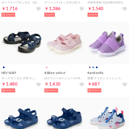
ガードテープサンダル （ECRU(キナリ)）
ディーシー/キッズ/Ks DC 3P-SLIP GRAFFIK （BBG）
ANATOMIC COLORS KIDS SP83078018 （ライトグリーン/ライトグリーン）
￥1,716
￥1,386
￥1,540
60%OFF
30%OFF
30%OFF
NEV SURF
ASBee select
KenKenPa
キッズ サンダル 子供 キッズシューズ （ネイビー）
621 ウォーターシューズ 043200 （ピンク）
軽量 ナイロン メッシュ スリップオン スニーカー （ラベンダー）
￥1,480
￥1,430
￥687
50%OFF
50%OFF
75%OFF