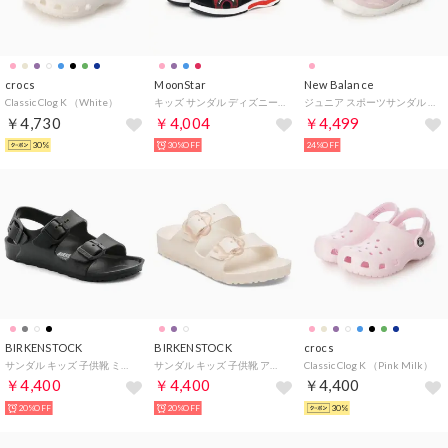
crocs
MoonStar
New Balance
Classic Clog K （White）
キッズ サンダル ディズニープリンセス DN C1375LE マックィーン 光る靴 女の子 男の子 子供靴 （レッド【マックィーン】）
ジュニア スポーツサンダル 208_PS_26SS 208 Hook and Loop_ Y208M （PINK）
￥4,730
￥4,004
￥4,499
30%
30%OFF
24%OFF
BIRKENSTOCK
BIRKENSTOCK
crocs
サンダル キッズ 子供靴 ミラノキッズ 1031406 1009353 1029544 1019458 MILANO KIDS （ブラック(ナロー)）
サンダル キッズ 子供靴 アリゾナ フラワーズ 1031262 1031291 1031271 ARIZONA FLOWERS KIDS （エッグシェル(ナロー)）
Classic Clog K （Pink Milk）
￥4,400
￥4,400
￥4,400
20%OFF
20%OFF
30%