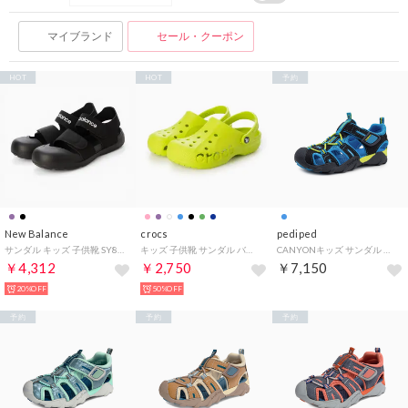
マイブランド
セール・クーポン
HOT
HOT
予約
New Balance
crocs
pediped
サンダル キッズ 子供靴 SY809 SYA809 new balance 809 V1 SANDAL ベルクロ 軽量 （ブラック）
キッズ 子供靴 サンダル バヤ クロッグ キッズ 207013 （グリーン）
CANYONキッズ サンダル 軽量 メッシュ 通気性 つま先保護 （ブルー）
￥4,312
￥2,750
￥7,150
20%OFF
50%OFF
予約
予約
予約