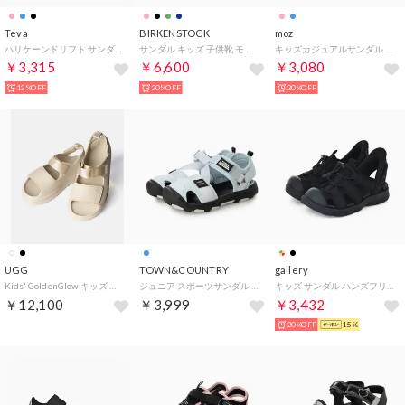
Teva
BIRKENSTOCK
moz
ハリケーンドリフト サンダル （ローズブルーム）
サンダル キッズ 子供靴 モガミ 1031263 MOGAMI AS （ピュアセージ(ナロー)）
キッズカジュアルサンダル （PNK）
￥3,315
￥6,600
￥3,080
13%OFF
20%OFF
20%OFF
UGG
TOWN&COUNTRY
gallery
Kids' GoldenGlow キッズ ゴールデングロウ 1152813K サンダル （SEA SALT/シーソルト）
ジュニア スポーツサンダル トゥーガード_26SS ガードテープサンダル_スポーツサンダル R43605-67 （タイダイブルー）
キッズ サンダル ハンズフリー 子供靴 男の子 女の子 スポーツサンダル 51205 ストラッシュ 軽量 （ブラック）
￥12,100
￥3,999
￥3,432
20%OFF
15%