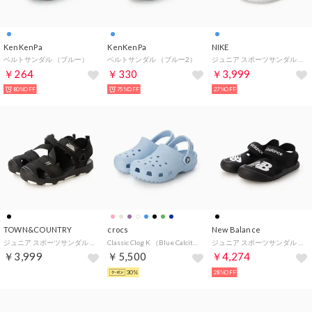
KenKenPa
KenKenPa
NIKE
ベルトサンダル （ブルー）
ベルトサンダル （ブルー2）
ジュニア スポーツサンダル サンレイP_PS_26SU サンレイ プロテクト 4 PS HF6277402 （HYDROGEN BLUE）
￥264
￥330
￥3,999
80%OFF
75%OFF
27%OFF
TOWN&COUNTRY
crocs
New Balance
ジュニア スポーツサンダル トゥーガード_26SS ガードテープサンダル_スポーツサンダル R43605-67 （BLACK）
Classic Clog K （Blue Calcite）
ジュニア スポーツサンダル CRSR v1 Sandal_ SYFCRSM （BLACK）
￥3,999
￥5,500
￥4,274
30%
28%OFF