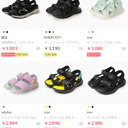
瞬足
MADFOOT!
moz
水陸両用 キッズ サンダル （ブラック/グレー）
マッドフット キッズ アウトドアスニーカーサンダル【水陸両用/幅広3E/軽量/速乾性】子供靴 サマーシューズ スポサン 260006 （ブラック×ブラック）
キッズカジュアルサンダル （MIN）
￥3,003
￥3,190
￥3,080
30%OFF
10%
10%
20%OFF
adidas
nev
nev
ジュニア スポーツサンダル アディレッタ_26SS アディレッタ サンダル 3 サンダル キッズ JS4931 （ブリスライラック/オレンジティント/フラッシュアクア）
キッズ サンダル 子供 キッズシューズ スポーツサンダル アウトドアシューズ アウトドアサンダル 靴 軽量 マジックテープ 靴 男の子 女の子 軽量 子ども用 （ブラック/イエロー）
キッズ サンダル 子供 キッズシューズ スポーツサンダル アウトドアシューズ アウトドアサンダル 靴 軽量 マジックテープ 靴 男の子 女の子 軽量 子ども用 （ブラック/ブラック）
￥2,999
￥2,990
￥2,990