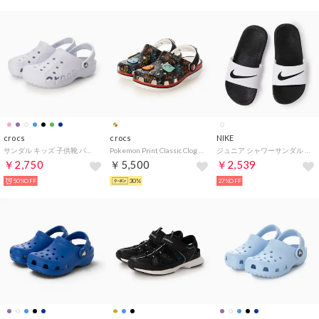
crocs
crocs
NIKE
サンダル キッズ 子供靴 バヤ クロッグ 207013 KIDS' BAYA CLOG 5FA ドリームスケープ（ライトパープル）
Pokemon Print Classic Clog T （Multi）
ジュニア シャワーサンダル カワ スライド GS/PS 819352100 （ホワイト/ブラック）
￥2,750
￥5,500
￥2,539
50%OFF
30%
27%OFF