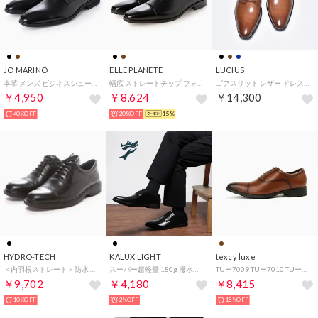
JO MARINO
ELLE PLANETE
LUCIUS
本革 メンズ ビジネスシューズ （ブラック）
幅広 ストレートチップ フォーマルシューズ 内羽根 3E （ブラック）
ゴアスリット レザー ドレスシューズ / レースアップ (ブラウン)
￥4,950
￥8,624
￥14,300
40%OFF
20%OFF
15%
HYDRO-TECH
KALUX LIGHT
texcy luxe
＜内羽根ストレート＞防水 幅広 3E 本革 ビジネスシューズ【24.5cm～28.0cm】 HD1325
スーパー超軽量 180g 撥水加工ビジネス （ブラック）
TUー7009 TUー7010 TUー7011 TUー7795 TUー7796 （[3]TU7010_BROWN）
￥9,702
￥4,180
￥8,415
10%OFF
2%OFF
15%OFF