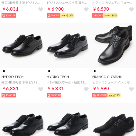
幅広 3E 軽量 本革 ビジネスシューズ ＜内羽根ストレート＞【24.5cm～29.0cm】 HD1507
ビジネスシューズ 本革 日本製 靴 メンズシューズ 紳士靴 抗菌 消臭 脚長 フォーマル 冠婚葬祭 スワールモカ 外羽根 （ブラック）
オフィス カジュアル フォーマル 本革外羽根ストレートチップビジネスシューズ /5880
￥6,831
￥6,900
￥6,598
10%OFF
9%OFF
15%
24%OFF
15%
HYDRO-TECH
HYDRO-TECH
FRANCO GIOVANNI
幅広 4E 最軽量 本革 ビジネスシューズ ＜外羽根プレーン＞【24.5cm～29.0cm】 HD1505
＜外羽根スワール＞幅広 3E 防水 ビジネスシューズ 【24.5cm～28.0cm】 (ブラック) HD1421
ビジネスシューズ メンズ 革靴 超ソフトレザー 屈曲 防滑 紳士靴 軽量 カジュアル ビジネススニーカー 靴 内羽根 レースアップ スリッポン プレーントゥ （ブラック）
￥6,831
￥6,831
￥5,990
10%OFF
10%OFF
33%OFF
15%