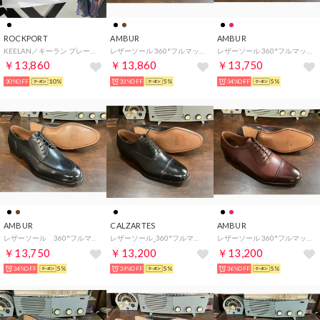
ROCKPORT
AMBUR
AMBUR
KEELAN／キーラン プレーントゥ （ブラック）
レザーソール 360°フルマッケイ製法 内羽根セミブローグ （ブラック) CHAR
レザーソール 360°フルマッケイ製法 ダブルモンクストラップ （ブラック) PETER
￥13,860
￥13,860
￥13,750
30%OFF
10%
33%OFF
5%
34%OFF
5%
AMBUR
CALZARTES
AMBUR
レザーソール 360°フルマッケイ製法 外羽根Uチップ （ブラック）AMBUR MARINO
レザーソール_360°フルマッケイ製法 内羽根ストレートチップ（ブラック）TROPHY
レザーソール 360°フルマッケイ製法 アデレード・パンチドキャップトゥ （バーガンディー）ZIP
￥13,750
￥13,200
￥13,200
34%OFF
5%
39%OFF
5%
36%OFF
5%