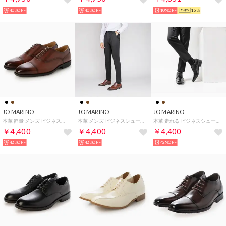
40%OFF
40%OFF
10%OFF
15%
JO MARINO
JO MARINO
JO MARINO
本革 軽量 メンズ ビジネスシューズ 紳士靴 ドレスシューズ ストレートチップ 内羽根 防滑 （ブラウン）
本革 メンズ ビジネスシューズ 紳士靴 ドレスシューズ 内羽根 防滑 （ブラウン）
本革 走れる ビジネスシューズ 柔らかい ストレートチップ 3D 中敷き 履き心地 衝撃吸収 屈曲性 防滑 （ブラック）
￥4,400
￥4,400
￥4,400
42%OFF
42%OFF
42%OFF