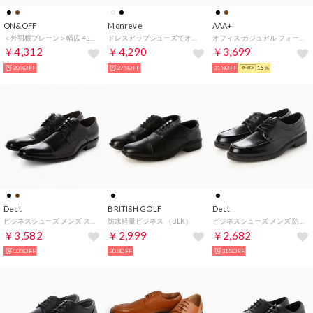
ON&OFF
Monreve
AAA+
＜外羽根プレーン＞幅広 4E 防水 ビジネスシューズ【24.5cm～28.0cm】 761
ドレスアップシューズでオシャレにスタイルアップ （OFFWHITE）
オフィス カジュアル フォーマル 外羽根ストレートチップ（ヒールアップタイプ）/2681 （ダークブラウン）
￥4,312
￥4,290
￥3,699
20%OFF
27%OFF
31%OFF
15%
Dect
BRITISH GOLF
Dect
ビジネスシューズ メンズ ストレートチップ レースアップ ドレスシューズ ビジネスカジュアル メンズ靴 紳士靴 （ブラック）
防水軽量ビジネス （BLK）
ビジネスシューズ メンズ 防水 レインシューズ レースアップ 通勤 通学 4e EEEE 幅広 学生靴 紳士靴 メンズシューズ （ブラック）
￥3,582
￥2,999
￥2,682
10%OFF
30%OFF
31%OFF