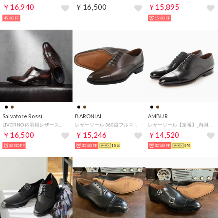
￥16,940
￥16,500
￥15,895
45%OFF
15%OFF
Salvatore Rossi
BARONIAL
AMBUR
LIVORNO 内羽根レザーストレートチップ （ダークブラウン）
レザーソール 360度フルマッケイ製法 ストレートチップ （ダークブラウン）
レザーソール【定番】_内羽根ストレートチップ 360°フルマッケイ製法（ブラック） ZIP
￥16,500
￥15,246
￥14,520
25%OFF
30%OFF
15%
30%OFF
5%