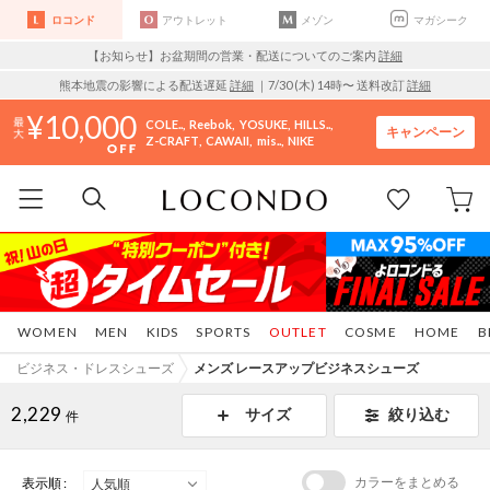
ロコンド
アウトレット
メゾン
マガシーク
【お知らせ】お盆期間の営業・配送についてのご案内
詳細
熊本地震の影響による配送遅延
詳細
｜7/30 (木) 14時〜 送料改訂
詳細
10,000
COLE..
Reebok
YOSUKE
HILLS..
キャンペーン
Z-CRAFT
CAWAII
mis..
NIKE
WOMEN
MEN
KIDS
SPORTS
OUTLET
COSME
HOME
B
ビジネス・ドレスシューズ
メンズ レースアップビジネスシューズ
2,229
サイズ
絞り込む
件
カラーをまとめる
表示順 :