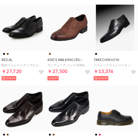
REGAL
ASICS WALKING (RUNWALK)
TAKEO KIKUCHI
防水ストレートチップビジネスシューズ （B）
ランウォーク メンズ GORE－TEX防水 3E （COFFEE）
ベーシックストレートチップシューズ （ブラック(019)）
￥27,720
￥27,500
￥13,376
10%OFF
16%OFF
36%OFF