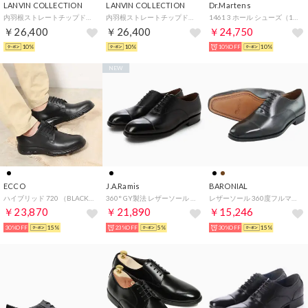
LANVIN COLLECTION
LANVIN COLLECTION
Dr.Martens
内羽根ストレートチップドレスシューズ 83523 （ダークブラウン）
内羽根ストレートチップドレスシューズ 83523 （ブラック）
1461 3 ホール シューズ（1461 3 HOLE SHOE） （BLACK）
￥26,400
￥26,400
￥24,750
10%
10%
10%OFF
10%
NEW
ECCO
J.A.Ramis
BARONIAL
ハイブリッド 720 （BLACK）
360° GY製法 レザーソール 内羽根ストレートチップ（ブラック）CHAR J.A.Ramis
レザーソール 360度フルマッケイ製法 ストレートチップ （ブラック）
￥23,870
￥21,890
￥15,246
30%OFF
15%
23%OFF
5%
30%OFF
15%