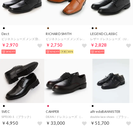
Dect
RICHARD SMITH
LEGEND CLASSIC
ビジネスシューズ メンズ 防水 雨天兼用 幅広 4e クッション性 レースアップ メンズシューズ 紳士靴 （ブラック）
ビジネスシューズ メンズ レースアップ スワールモカ スクエアトゥ レースタイプ 革靴 防滑 靴 ロングノーズ （ブラウン）
レザー ドレスシューズ （Uチップモカシンブラック）
￥2,970
￥2,750
￥2,828
34%OFF
50%OFF
15%
34%OFF
SVEC
CAMPER
alfredoBANNISTER
SPT030-1 （ブラック）
DEAN / ドレスシューズ （ワインレッド）
double lace shoes （ブラック）
￥4,950
￥33,000
￥51,700