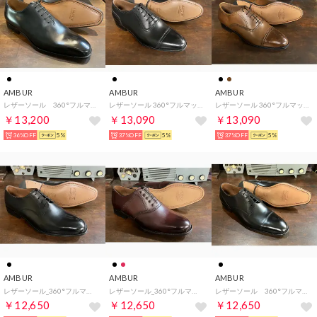
AMBUR
AMBUR
AMBUR
レザーソール 360°フルマッケイ製法 ホールカット・ワンピース・プレーン （ブラック）AMBUR DEUS
レザーソール 360°フルマッケイ製法 アデレード・パンチドキャップトゥ（ブラック） CHIP アンバー
レザーソール 360°フルマッケイ製法 内羽根セミブローグ （ライトブラウン） CHIP CUOIO
￥13,200
￥13,090
￥13,090
36%OFF
5%
37%OFF
5%
37%OFF
5%
AMBUR
AMBUR
AMBUR
レザーソール_360°フルマッケイ製法 外羽根プレーン（ブラック） PETER
レザーソール_360°フルマッケイ製法 サドルシューズ（バーガンディー）Trophy
レザーソール 360°フルマッケイ製法 外羽根ストレートチップ （ブラック）AMBUR ZIP
￥12,650
￥12,650
￥12,650