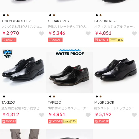
TOKYO BROTHER
CEDAR CREST
LASSU&FRISS
メンズ 走れるビジネスシューズ 紳士靴 スニーカーのような履き心地 低反発インソール 3D 中敷き 軽量 防滑 消臭 撥水加工 抗菌仕様 幅広 歩きやす
軽量ストレートチップビジネス CC-1338
オフィス カジュアル フォーマル プレーントゥ3.5cmヒール外羽根ビジネスドレスシューズ/937 （ブラックスエード）
￥2,970
￥5,346
￥4,851
50%OFF
10%OFF
10%OFF
15%
TAKEZO
TAKEZO
McGREGOR
急な雨にも負けない 防水ビジネスシューズ
防水 防滑 ビジネスシューズ Uチップ (ブラック)
撥水ストレートチップビジネス MC2301
￥4,312
￥4,851
￥5,192
20%OFF
10%OFF
15%
20%OFF