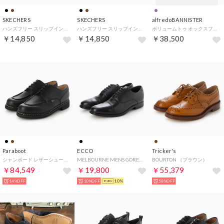
SKECHERS
SKECHERS
alfredoBANNISTER
ハンズフリー スリップインズ レイブン アーネスト （COGNAC）
ハンズフリー スリップインズ ガルザ カーリン （DARK BROWN）
ボリュームトゥ オックスフォード シューズ【ポニー】【予約】 （パープル）
￥14,850
￥14,850
￥38,500
Paraboot
ECCO
Tricker's
シャンボード レザーシューズ （ノワール）
MELBOURNE MENS GORE-TEX SHOES（メルボルン ゴアテックス）621924 （ブラック）
BOURTON （ブラウン）
￥84,549
￥19,800
￥55,379
14%OFF
10%OFF
10%
58%OFF