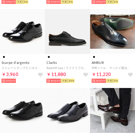
39%OFF
5%
39%OFF
5%
39%OFF
5%
Scarpe d`argento
Clarks
AMBUR
ストレートチップビジネス 830
Radcliff Low / ラドクリフロー （ブラックレザー）
TPRソール マッケイ製法 内羽根ストレートチップ （ブラック）AMBUR DEUS
￥3,960
￥11,880
￥11,220
20%OFF
40%OFF
15%
36%OFF
5%