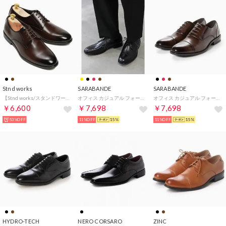
Stnd works
SARABANDE
SARABANDE
【Stnd works/スタンドワークス】牛革 カウレザー4アイレットプレーントゥドレスシューズ （ダークブラウン）
オフィス カジュアル フォーマル 外羽根 ウィングチップ /6932（ブラック）
オフィス カジュアル フォーマル 本革軽量ビジネスシューズ/6930 （ブラウン）
￥6,600
￥7,698
￥7,698
53%OFF
11%OFF
15%
11%OFF
15%
HYDRO-TECH
NERO CORSARO
ZINC