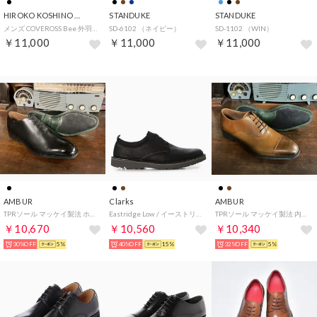
HIROKO KOSHINO HOMME
STANDUKE
STANDUKE
メンズ COVEROSS Bee 外羽根プレーントゥドレスシューズ HR7013（ブラック）
SD-6102 （ネイビー）
SD-1102 （WIN）
￥11,000
￥11,000
￥11,000
AMBUR
Clarks
AMBUR
TPRソール マッケイ製法 ホールカット・プレーン （ブラック）
Eastridge Low / イーストリッジロー （ブラックレザー）
TPRソール マッケイ製法 内羽根ストレートチップ （ライトブラウン）PETER
￥10,670
￥10,560
￥10,340
30%OFF
5%
40%OFF
15%
32%OFF
5%