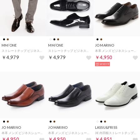
MM/ONE
MM/ONE
JO MARINO
ストレートチップ ビジネスシューズ / 外羽根 レースアップ (ダークブラウン)
ストレートチップ ビジネスシューズ / 内羽根 (ブラックエナメル)
本革 メンズ ビジネスシューズ 紳士靴 ドレスシューズ 内羽根 防滑 （ブラック）
￥4,979
￥4,979
￥4,950
34%OFF
JO MARINO
JO MARINO
LASSU&FRISS
本革 メンズ ビジネスシューズ 紳士靴 （ブラウン）
本革 メンズ ビジネスシューズ 紳士靴 （ブラック）
3E 内羽根ストレートチップビジネスシューズ オフィスカジュアル フォーマル オケージョン /939（ホワイト）
￥4,950
￥4,950
￥4,851