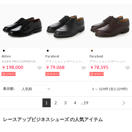
Alden
Paraboot
Paraboot
ALDEN 9901 CLIPPER OX. （ブラック）
アヴィニョン レザーシューズ （ノワール）
アヴィニョン レザーシューズ （カフェ）
￥198,000
￥79,068
￥78,595
10%OFF
18%OFF
18%OFF
表示順 :
1 ～ 120件 (全2,229件)
1
2
3
4
...19
レースアップビジネスシューズ の人気アイテム