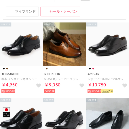
マイブランド
セール・クーポン
SELECT
SELECT
SELECT
JO MARINO
ROCKPORT
AMBUR
本革 メンズ ビジネスシューズ 紳士靴 ストレートチップ ドレスシューズ 内羽根 防滑 （ブラック）
SEAVER／シーバー ステップアクティベイテッド エプロン トゥ （ニュー ブラウン）
レザーソール 360°フルマッケイ製法 内羽根ストレートチップ（ブラック） CHIP アンバー
￥4,950
￥9,350
￥13,750
34%OFF
50%OFF
34%OFF
5%
SELECT
SELECT
SELECT