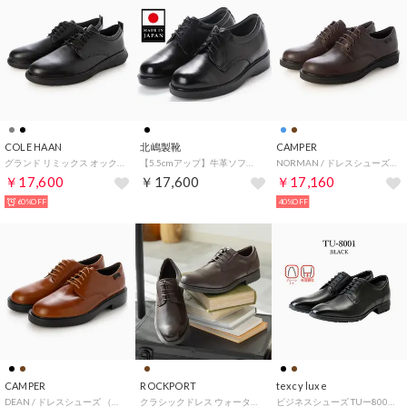
COLE HAAN
北嶋製靴
CAMPER
グランド リミックス オックスフォード mens （ブラック）
【5.5cmアップ】牛革ソフトビジネス シークレットシューズ ビジネスシューズ 幅広 本革日本製 No.911 （ブラック）
NORMAN / ドレスシューズ （ダークブラウン）
￥17,600
￥17,600
￥17,160
60%OFF
40%OFF
CAMPER
ROCKPORT
texcy luxe
DEAN / ドレスシューズ （ブラウン）
クラシックドレス ウォータープルーフ プレーン トゥ （ダークブラウン）
ビジネスシューズ TUー8001 TUー8002 TUー8003 TUー8004 TUー8005 TUー8006 （TU_8001）