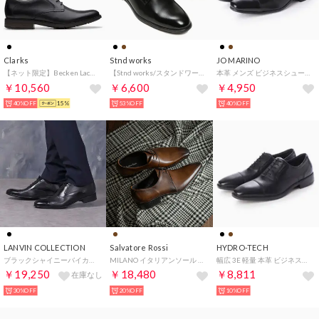
Clarks
Stnd works
JO MARINO
【ネット限定】Becken Lace / ベッケンレース （ブラックレザー）
【Stnd works/スタンドワークス】牛革 カウレザー4アイレットプレーントゥドレスシューズ （ブラック）
本革 メンズ ビジネスシューズ ストレートチップ 内羽根 （ブラック）
￥10,560
￥6,600
￥4,950
40%OFF
15%
53%OFF
40%OFF
LANVIN COLLECTION
Salvatore Rossi
HYDRO-TECH
ブラックシャイニーバイカラーコンビ オックスフォード ドレスシューズ 83379 （ブラック）
MILANO イタリアンソール レザーアイレットプレーントゥシューズ （Lt.ブラウン）
幅広 3E 軽量 本革 ビジネスシューズ ＜ストレートチップ＞【24.5cm～28.0cm】（ブラック）HD1400
￥19,250
￥18,480
￥8,811
在庫なし
30%OFF
20%OFF
10%OFF