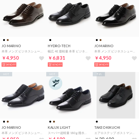
JO MARINO
HYDRO-TECH
JO MARINO
本革 メンズ ビジネスシューズ 紳士靴 ストレートチップ ドレスシューズ 内羽根 防滑 （ブラウン）
幅広 4E 最軽量 本革 ビジネスシューズ ＜外羽根ストレート＞【24.5cm～29.0cm】HD1504
本革 メンズ ビジネスシューズ 紳士靴 ストレートチップ ドレスシューズ 内羽根 防滑 （ブラック）
￥4,950
￥6,831
￥4,950
34%OFF
10%OFF
34%OFF
HOT
HOT
予約
JO MARINO
KALUX LIGHT
TAKEO KIKUCHI
本革 メンズ ビジネスシューズ 紳士靴 ストレートチップ 内羽根 防滑 （ブラック）
スーパー超軽量 180g 撥水加工ビジネス （ブラック）
エアロステップ ポストマンシューズ （ブラック(019)）