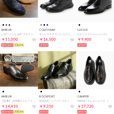
AMBUR
COLE HAAN
LUCIUS
レザーソール 360°フルマッケイ製法 内羽根フルブローグ ROYAL NAVYスエード CHAR （ロイヤルネイビー）
オリジナルグランド エナジーウィーヴ ウィングチップ オックスフォード mens （ブラック/ブラック/ブラック）
Uチップ ドレスシューズ (ブラック)
￥11,000
￥16,500
￥9,900
47%OFF
5%
61%OFF
35%OFF
AMBUR
ROCKPORT
CAMPER
【定番】_内羽根ストレートチップ ラバーソール 360°フルマッケイ製法（ブラック）CHIP （ブラック）
SEAVER／シーバー ステップアクティベイテッド エプロン トゥ （ブラック）
TWINS / ドレスシューズ （ブラック）
￥14,410
￥9,350
￥27,720
31%OFF
5%
50%OFF
30%OFF