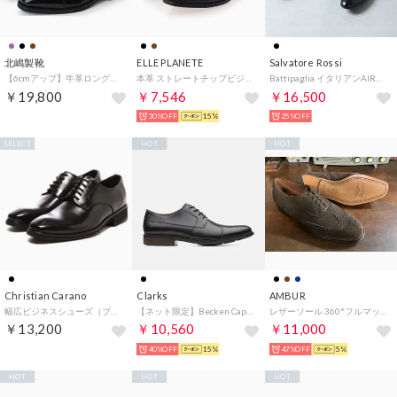
北嶋製靴
ELLE PLANETE
Salvatore Rossi
【6cmアップ】牛革ロングノーズストレートチップ シークレットシューズ ビジネスシューズ 本革日本製 No.1301 （ブラック）
本革 ストレートチップビジネスシューズ （ブラック）
Battipaglia イタリアンAIRソール レザークオーターブローグ （BLK）
￥19,800
￥7,546
￥16,500
30%OFF
15%
25%OFF
SELECT
HOT
HOT
Christian Carano
Clarks
AMBUR
幅広ビジネスシューズ（ブラック）
【ネット限定】Becken Cap / ベッケンキャップ（ブラックレザー）
レザーソール 360°フルマッケイ製法 内羽根フルブローグ CHOCOスエード CHAR （チョコ）
￥13,200
￥10,560
￥11,000
40%OFF
15%
47%OFF
5%
HOT
HOT
HOT