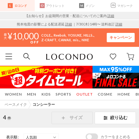
ロコンド
アウトレット
メゾン
マガシーク
【お知らせ】お盆期間の営業・配送についてのご案内
詳細
熊本地震の影響による配送遅延
詳細
｜7/30 (木) 14時〜 送料改訂
詳細
10,000
COLE..
Reebok
YOSUKE
HILLS..
キャンペーン
Z-CRAFT
CAWAII
mis..
NIKE
WOMEN
MEN
KIDS
SPORTS
OUTLET
COSME
HOME
B
ベースメイク
コンシーラー
4
サイズ
絞り込む
件
カラーをまとめる
表示順 :