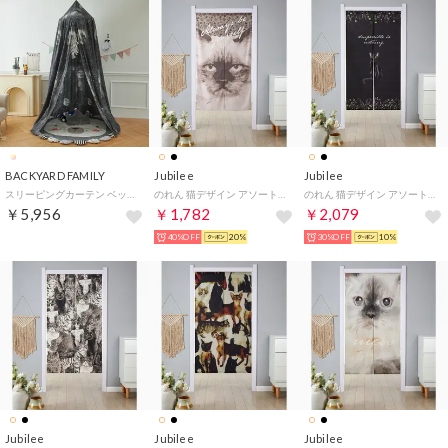
BACKYARD FAMILY
Jubilee
Jubilee
スリーピングカーテン ベッド蚊帳 yksxj0902 （Cタイプ）
のれん 猫デザイン アソート （その他11）
のれん 猫デザイン アソート （その他15）
￥5,956
￥1,782
￥2,079
40%OFF
20%
30%OFF
10%
Jubilee
Jubilee
Jubilee