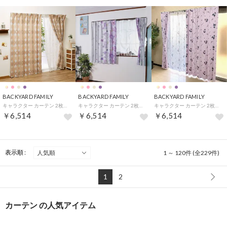
BACKYARD FAMILY
BACKYARD FAMILY
BACKYARD FAMILY
キャラクター カーテン 2枚組 （SB422三つ丸ミッキーBR）
キャラクター カーテン 2枚組 （ラプンツェル）
キャラクター カーテン 2枚組 （SB617Sクロミ＆マイメロディ）
￥6,514
￥6,514
￥6,514
表示順 :
1 ～ 120件 (全229件)
1
2
カーテン の人気アイテム