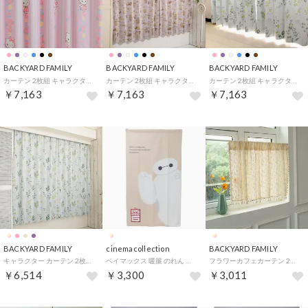
BACKYARD FAMILY
BACKYARD FAMILY
BACKYARD FAMILY
カーテン 2枚組 キャラクター 形状記憶 （キティ）
カーテン 2枚組 キャラクター 形状記憶 （クラシックプー）
カーテン 2枚組 キャラクター 形状記憶 （プーさん）
￥7,163
￥7,163
￥7,163
BACKYARD FAMILY
cinemacollection
BACKYARD FAMILY
キャラクター カーテン 2枚組 （SB610Dプーさん）
ベイマックス 暖簾 のれん ディズニー モリシタ インテリア雑貨 キャラクター グッズ （メーカー指定色）
フラワーカフェカーテン 2サイズ mmccrt115g （フラワー）
￥6,514
￥3,300
￥3,011