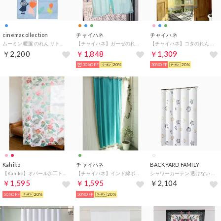
cinemacollection
チャイハネ
チャイハネ
ムーミン 暖簾 のれん リトルミイ BL 北欧 モリシタ インテリア雑貨 キャラクター グッズ
【チャイハネ】ガーゼのれん ターコイズブルー
【チャイハネ】コタのれん グリーン
￥2,200
￥1,848
￥1,309
30%OFF
20%
30%OFF
20%
Kahiko
チャイハネ
BACKYARD FAMILY
【Kahiko】オパール加工トロピカルカーテン レッド
【チャイハネ】インド綿ポンポンカーテン178cm ブルー
シャワーカーテン 透けない （ホワイト）
￥1,595
￥1,595
￥2,104
50%OFF
20%
50%OFF
20%