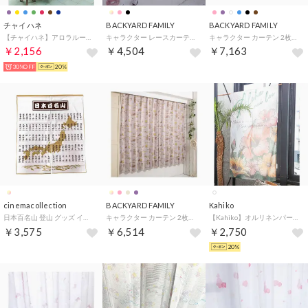
チャイハネ
BACKYARD FAMILY
BACKYARD FAMILY
【チャイハネ】アロラループ付きマルチクロス レッド
キャラクター レースカーテン 2枚組 （クロミ＆マイメロディ2）
キャラクター カーテン 2枚組 （クロミ＆マイメロディ2）
￥2,156
￥4,504
￥7,163
30%OFF
20%
cinemacollection
BACKYARD FAMILY
Kahiko
日本百名山 登山 グッズ インテリア 雑貨 のれん エイコー 86×100cm プレゼント 男の子 女の子 ギフト （メーカー指定色）
キャラクター カーテン 2枚組 （SB656Dクラシックプー）
【Kahiko】オルリネンパーテーション その他4
￥3,575
￥6,514
￥2,750
20%