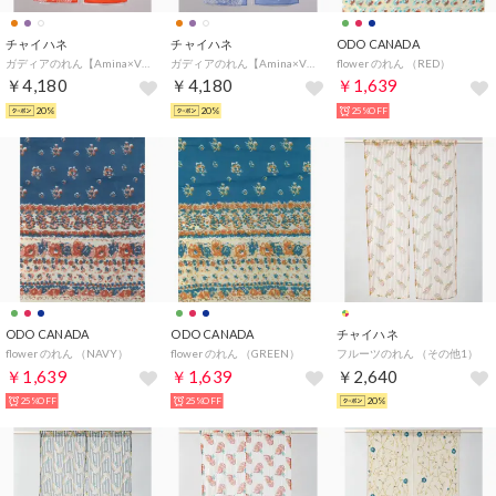
チャイハネ
チャイハネ
ODO CANADA
ガディアのれん【Amina×VORRUK】 （オレンジ）
ガディアのれん【Amina×VORRUK】 （パープル）
flower のれん （RED）
￥4,180
￥4,180
￥1,639
20%
20%
25%OFF
ODO CANADA
ODO CANADA
チャイハネ
flower のれん （NAVY）
flower のれん （GREEN）
フルーツのれん （その他1）
￥1,639
￥1,639
￥2,640
25%OFF
25%OFF
20%