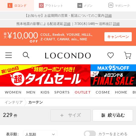
ロコンド
アウトレット
メゾン
マガシーク
【お知らせ】お盆期間の営業・配送についてのご案内
詳細
熊本地震の影響による配送遅延
詳細
｜7/30 (木) 14時〜 送料改訂
詳細
10,000
COLE..
Reebok
YOSUKE
HILLS..
キャンペーン
Z-CRAFT
CAWAII
mis..
NIKE
WOMEN
MEN
KIDS
SPORTS
OUTLET
COSME
HOME
B
インテリア
カーテン
229
サイズ
絞り込む
件
カラーをまとめる
表示順 :