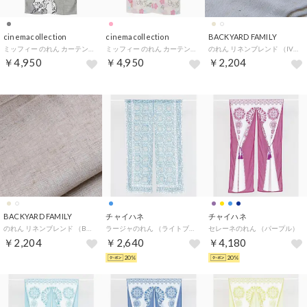
cinemacollection
cinemacollection
BACKYARD FAMILY
ミッフィー のれん カーテン miffyx鳥獣戯画 B ディックブルーナ マリモクラフト インテリア雑貨 絵本キャラクター グッズ
ミッフィー のれん カーテン miffyx鳥獣戯画 A ディックブルーナ マリモクラフト インテリア雑貨 絵本キャラクター グッズ
のれん リネンブレンド （IV）
￥4,950
￥4,950
￥2,204
BACKYARD FAMILY
チャイハネ
チャイハネ
のれん リネンブレンド （BE）
ラージャのれん （ライトブルー）
セレーネのれん （パープル）
￥2,204
￥2,640
￥4,180
20%
20%