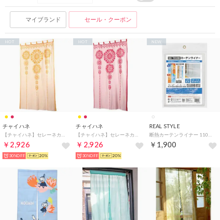
マイブランド
セール・クーポン
HOT
HOT
NEW
チャイハネ
チャイハネ
REAL STYLE
【チャイハネ】セレーネカーテン178cm タッセル付き イエロー
【チャイハネ】セレーネカーテン178cm タッセル付き レッド
断熱カーテンライナー 110×225cm 採光 断熱 節電 冷気を防ぐ 熱気を防ぐ 省エネ 抗菌 防カビ UV 暑さ対策 窓 無地 2枚入り （ホワイト）
￥2,926
￥2,926
￥1,900
30%OFF
20%
30%OFF
20%