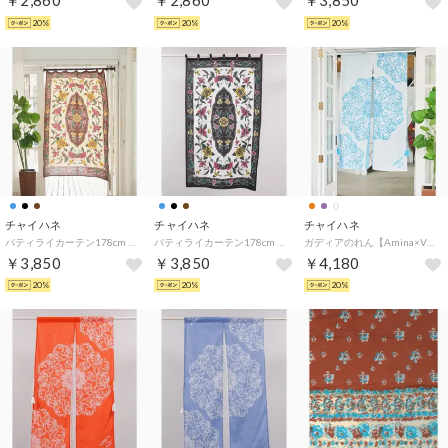
￥2,860
￥2,860
￥3,850
20%
20%
20%
チャイハネ
チャイハネ
チャイハネ
バティライカーテン178cm （ブラウン）
バティライカーテン178cm （ブラック）
ガディアのれん【Amina×VORRUK】 （ホワイト）
￥3,850
￥3,850
￥4,180
20%
20%
20%