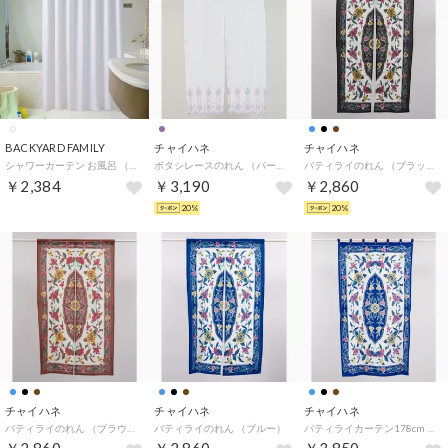
BACKYARD FAMILY
チャイハネ
チャイハネ
シャワーカーテン お風呂 （ホワイト）
ボタシレースのれん （パープル）
バティライのれん （ブラック）
￥2,384
￥3,190
￥2,860
20%
20%
チャイハネ
チャイハネ
チャイハネ
バティライのれん （ブラウン）
バティライのれん （ブルー）
バティライカーテン178cm （ブルー）