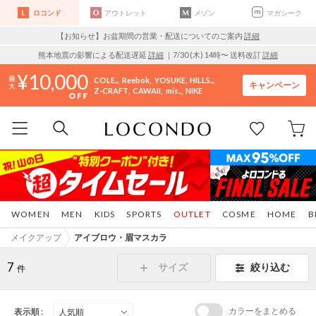
ロコンド
アウトレット
メゾン
マガシーク
【お知らせ】お盆期間の営業・配送についてのご案内
詳細
熊本地震の影響による配送遅延
詳細
｜7/30 (木) 14時〜 送料改訂
詳細
10,000
COLE..
Reebok
YOSUKE
HILLS..
キャンペーン
Z-CRAFT
CAWAII
mis..
NIKE
WOMEN
MEN
KIDS
SPORTS
OUTLET
COSME
HOME
B
メイクアップ
アイブロウ・眉マスカラ
7
サイズ
絞り込む
件
カラーをまとめる
表示順 :