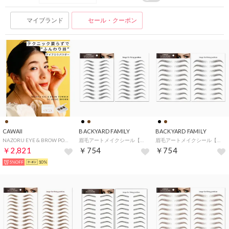
マイブランド
セール・クーポン
CAWAII
BACKYARD FAMILY
BACKYARD FAMILY
NAZORU EYE & BROW POWDER 01 BASIC BROWN 【返品不可商品】 （ブラウン）
眉毛アートメイクシール【返品不可商品】 （ブラック10）
眉毛アートメイクシール【返品不可商品】 （ブラック01）
￥2,821
￥754
￥754
5%OFF
10%