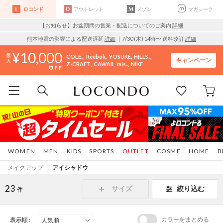
ロコンド
アウトレット
メゾン
マガシーク
【お知らせ】お盆期間の営業・配送についてのご案内
詳細
熊本地震の影響による配送遅延
詳細
｜7/30 (木) 14時〜 送料改訂
詳細
10,000
COLE..
Reebok
YOSUKE
HILLS..
キャンペーン
Z-CRAFT
CAWAII
mis..
NIKE
WOMEN
MEN
KIDS
SPORTS
OUTLET
COSME
HOME
B
メイクアップ
アイシャドウ
23
サイズ
絞り込む
件
カラーをまとめる
表示順 :