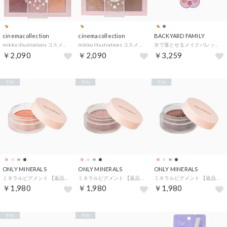
cinemacollection
cinemacollection
BACKYARD FAMILY
mikko illustrations コスメ雑貨 アイシャドウパレット ピンク マルカ プレゼント キャラクター グッズ 【返品不可商品】
mikko illustrations コスメ雑貨 アイシャドウパレット ブラウン マルカ プレゼント キャラクター グッズ 【返品不可商品】
水で落とせるメイクパレット【返品不可商品】 （キャンディー）
￥2,090
￥2,090
￥3,259
予約
予約
予約
ONLY MINERALS
ONLY MINERALS
ONLY MINERALS
ミネラルピグメント 【返品不可商品】 （1インカローズ）
ミネラルピグメント 【返品不可商品】 （3アイシングベージュ）
ミネラルピグメント 【返品不可商品】 （2ココア）
￥1,980
￥1,980
￥1,980
予約
予約