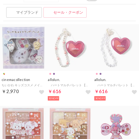
マイブランド
セール・クーポン
cinemacollection
allolun.
allolun.
ちいかわ キッズコスメ メイクアップパレット レイス 化粧雑貨 女の子 キャラクター グッズ 【返品不可商品】
ハートマルチパレット 【返品不可商品】 （ピンク）
ハートマルチパレット 【返品不可商品】 （ラベンダー）
￥2,970
￥616
￥616
30%OFF
30%OFF