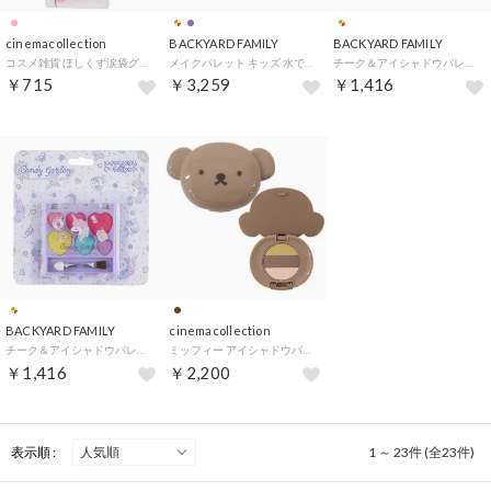
cinemacollection
BACKYARD FAMILY
BACKYARD FAMILY
コスメ雑貨 ほしくず涙袋グリッター シュガーリーローズ クーリア ギフト プレゼント おしゃれ メイク グッズ 【返品不可商品】
メイクパレット キッズ 水で落とせる【返品不可商品】 （カップケーキ）
チーク＆アイシャドウパレット【返品不可商品】 （ポーテアンファン）
￥715
￥3,259
￥1,416
BACKYARD FAMILY
cinemacollection
チーク＆アイシャドウパレット【返品不可商品】 （キャンディガーデン）
ミッフィー アイシャドウパレット メイク用品 ボリス ディックブルーナ 絵本キャラクター プレゼント 男の子 女の子 ギフト 【返品不可商品】 （メーカー指定色）
￥1,416
￥2,200
表示順 :
1 ～ 23件 (全23件)