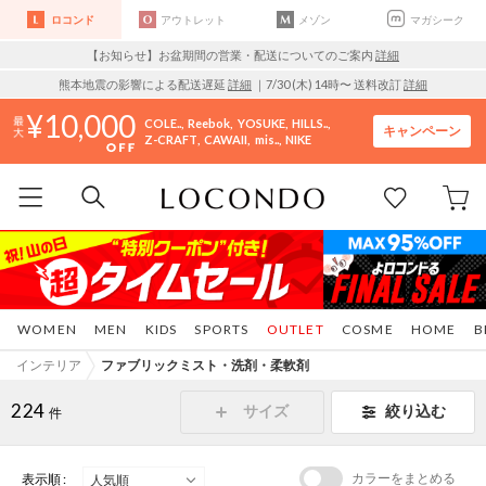
ロコンド
アウトレット
メゾン
マガシーク
【お知らせ】お盆期間の営業・配送についてのご案内
詳細
熊本地震の影響による配送遅延
詳細
｜7/30 (木) 14時〜 送料改訂
詳細
10,000
COLE..
Reebok
YOSUKE
HILLS..
キャンペーン
Z-CRAFT
CAWAII
mis..
NIKE
WOMEN
MEN
KIDS
SPORTS
OUTLET
COSME
HOME
B
インテリア
ファブリックミスト・洗剤・柔軟剤
224
サイズ
絞り込む
件
カラーをまとめる
表示順 :