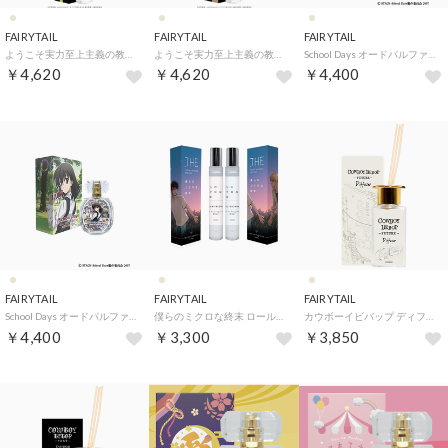
FAIRYTAIL
FAIRYTAIL
FAIRYTAIL
ようこそ実力至上主義の教室へ オードパルファム【返品不可商品】 （軽井沢 恵）
ようこそ実力至上主義の教室へ オードパルファム【返品不可商品】 （櫛田 桔梗）
School Days オードパルファム【返品不可商品】 （伊藤誠）
￥4,620
￥4,620
￥4,400
FAIRYTAIL
FAIRYTAIL
FAIRYTAIL
School Days オードパルファム【返品不可商品】 （西園寺世界）
僕らのミクロな終末 ロールオンフレグランスSET 真澄＆律【返品不可商品】 （真澄＆律）
カウボーイビバップ ディフューザー【返品不可商品】 （未来）
￥4,400
￥3,300
￥3,850