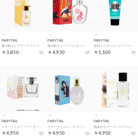
FAIRYTAIL
FAIRYTAIL
FAIRYTAIL
魔法騎士レイアース ディフューザー【返品不可商品】 （魔法騎士レイアース ディフューザー）
魔法騎士レイアース オードパルファム【返品不可商品】 （獅堂光）
仮面ライダーガッチャード ハンドクリーム【返品不可商品】 （ハンドクリーム）
￥3,850
￥4,950
￥1,100
FAIRYTAIL
FAIRYTAIL
FAIRYTAIL
スキップとローファー オードパルファム 美津未【返品不可商品】 （結月）
サマータイムレンダ オードパルファム【返品不可商品】 （網代 慎平）
義妹生活 オードパルファム【返品不可商品】 （綾瀬沙季 flamboyant）
￥4,950
￥4,950
￥4,950