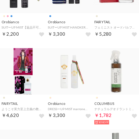
Orobianco
Orobianco
FAIRYTAIL
SUITーUP MIST【返品不可商品】 （AZZURRO）
SUITーUP MIST HANDKERCHIEF GIFT SET【返品不可商品】 （AZZURRO）
フェミニスト オードパルファム【返品不可商品】 （フェミニスト オードパルファム）
￥2,200
￥3,300
￥5,280
FAIRYTAIL
Orobianco
COLUMBUS
ようこそ実力至上主義の教室へ オードパルファム【返品不可商品】 （龍園 翔）
DRESSーUP MIST marrone【返品不可商品】 （MARRONE）
ナチュラルデオドラントミスト 消臭 虫よけスプレー 【返品不可商品】 (他)
￥4,620
￥3,300
￥1,782
10%OFF