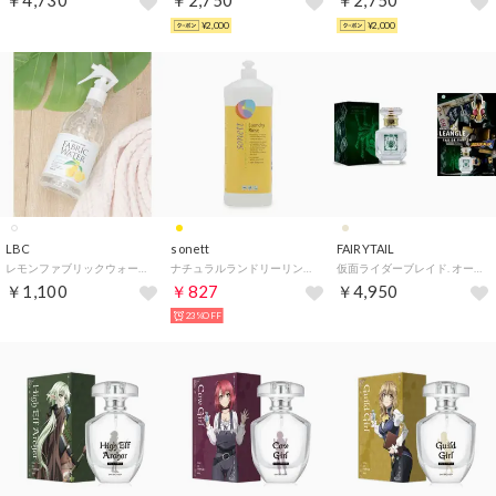
￥4,730
￥2,750
￥2,750
¥2,000
¥2,000
LBC
sonett
FAIRYTAIL
レモンファブリックウォーター【返品不可商品】 （ホワイト）
ナチュラルランドリーリンス 1L 柔軟剤【返品不可商品】 （無香料タイプ）
仮面ライダーブレイド. オードパルファム【返品不可商品】 （仮面ライダーレンゲル）
￥1,100
￥827
￥4,950
23%OFF