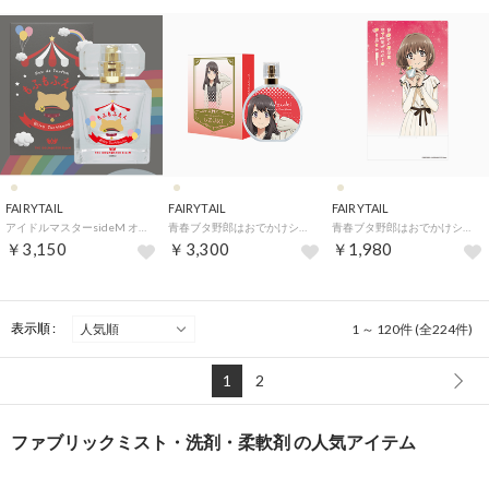
FAIRYTAIL
FAIRYTAIL
FAIRYTAIL
アイドルマスターsideM オードパルファム【返品不可商品】 （橘志狼）
青春ブタ野郎はおでかけシスターの夢を見ない オードパルファム【返品不可商品】 （広川卯月）
青春ブタ野郎はおでかけシスターの夢を見ない アクリルスタンド （アクリルスタンド）
￥3,150
￥3,300
￥1,980
表示順 :
1 ～ 120件 (全224件)
1
2
ファブリックミスト・洗剤・柔軟剤 の人気アイテム