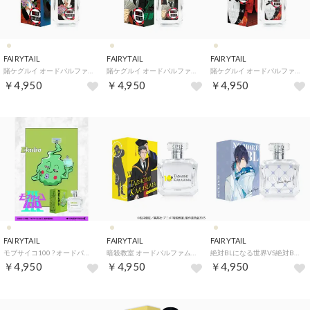
FAIRYTAIL
FAIRYTAIL
FAIRYTAIL
賭ケグルイ オードパルファム【返品不可商品】 （桃喰 綺羅莉）
賭ケグルイ オードパルファム【返品不可商品】 （鈴井 涼太）
賭ケグルイ オードパルファム【返品不可商品】 （蛇喰 夢子）
￥4,950
￥4,950
￥4,950
FAIRYTAIL
FAIRYTAIL
FAIRYTAIL
モブサイコ100 ? オードパルファム【返品不可商品】 （エクボ）
暗殺教室 オードパルファム【返品不可商品】 （烏間惟臣）
絶対BLになる世界VS絶対BLになりたくない男 オードパルファム【返品不可商品】 （旗野）
￥4,950
￥4,950
￥4,950