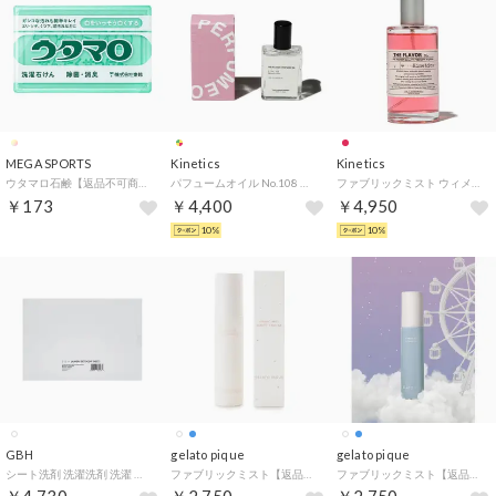
MEGA SPORTS
Kinetics
Kinetics
ウタマロ石鹸【返品不可商品】 （.）
パフュームオイル No.108 ビバリーヒルズ（PAFUME OIL No.108 Beverly Hills） 【返品不可商品】 （-）
ファブリックミスト ウィメン バイ ザ フレーバー デザイン（FABRIC MIST WOMEN by THE FLAVOR DESIGN） 【返品不可商品】 （CLEAR）
￥173
￥4,400
￥4,950
10%
10%
GBH
gelato pique
gelato pique
シート洗剤 洗濯洗剤 洗濯 旅行用 シート型洗剤 植物由来成分 無香料 洗濯機 ドラム式 60枚入り 衣類用洗剤 衣類 LAUNDRY DETERGENT SHEETS (60sheets) 【返品不可商品】 （60枚入り）
ファブリックミスト【返品不可商品】（OWHT）
ファブリックミスト【返品不可商品】（BLU）