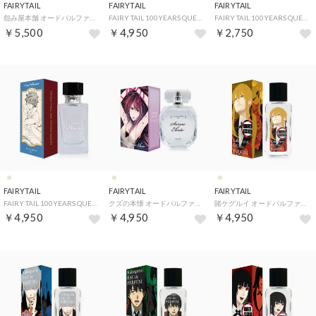
FAIRYTAIL
FAIRYTAIL
FAIRYTAIL
怨み屋本舗 オードパルファム【返品不可商品】 （巣来間 風介）
FAIRY TAIL 100YEARS QUEST オードパルファム【返品不可商品】 （ナツ・ドラグニル）
FAIRY TAIL 100YEARS QUEST オードパルファム【返品不可商品】 （ハッピー＆シャルル）
￥5,500
￥4,950
￥2,750
FAIRYTAIL
FAIRYTAIL
FAIRYTAIL
FAIRY TAIL 100YEARS QUEST オードパルファム【返品不可商品】 （グレイ・フルバスター）
クズの本懐 オードパルファム【返品不可商品】 （絵鳩 早苗）
賭ケグルイ オードパルファム【返品不可商品】 （早乙女 芽亜里）
￥4,950
￥4,950
￥4,950