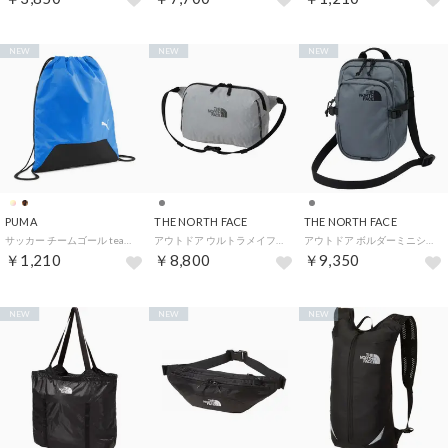
NEW
NEW
NEW
PUMA
THE NORTH FACE
THE NORTH FACE
サッカー チームゴール teamGOAL ジムサック 16L メンズ レディース かば （IGNITE BL-P）
アウトドア ウルトラメイフライヒップポーチ NM62606 （SG シルバーグレー）
アウトドア ボルダーミニショルダー メンズ レディース ポーチ バッグ かばん 自立 ショルダ （SL スレートグレー）
￥1,210
￥8,800
￥9,350
NEW
NEW
NEW