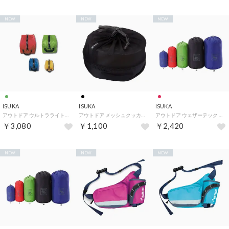
NEW
NEW
NEW
ISUKA
ISUKA
ISUKA
アウトドア ウルトラライトポーチ 7 登山 山登り 旅行 撥水 3634 02 （02 グリーン）
アウトドア メッシュクッカーバッグ L クッカー バッグ ケース 収納 キャンプ BBQ バーベキュー 調理 器具 道具 メッ （01 ブラック）
アウトドア ウェザーテック スタッフバッグ 20L 3534 19 （19 レッド）
￥3,080
￥1,100
￥2,420
NEW
NEW
NEW