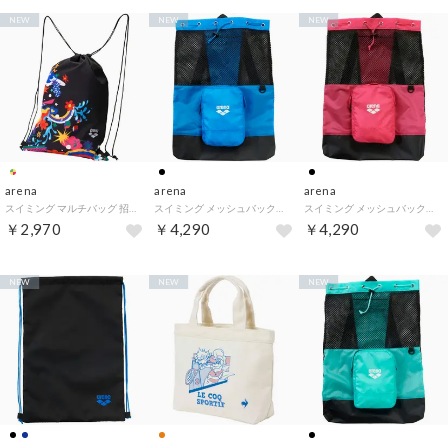
NEW
NEW
NEW
arena
arena
arena
スイミング マルチバッグ 招集所持ち込み可 ユニセックス バック カバン ナップサック リュック ジムバッグ 水泳 競 （BKWH ブラック×ホワイト）
スイミング メッシュバックパック AS4FBP15U （BKBL ブラック×ブルー）
スイミング メッシュバックパック AS4FBP15U （BKPK ブラック×ピンク）
￥2,970
￥4,290
￥4,290
NEW
NEW
NEW