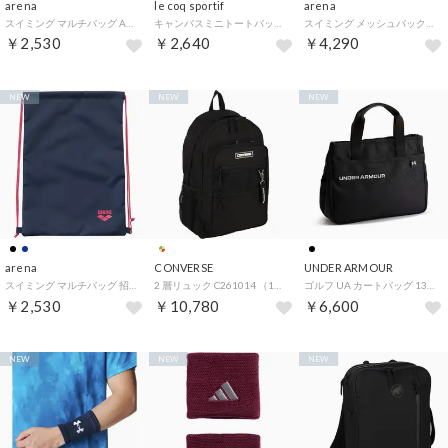
arena
le coq sportif
arena
スイミング マルチバッグ AS6SBP12U （BKBL ブラック×ブルー）
キャンバスミニトートバッグ バック カバン サブバッグ 綿 A4 コンパクト ペットボトル 収納 （OR00 オレンジ）
スイミング メッシュバックパック 招集所持ち込み可 ユニセックス バッグ カバン リュックサック 水泳 競泳 スイム （BKEM ブラック×エメラルド）
￥2,530
￥2,640
￥4,290
NEW
NEW
NEW
arena
CONVERSE
UNDER ARMOUR
スイミング マルチバッグ 招集所持ち込み可 ユニセックス ナップサック ジムバッグ シューズバッグ 巾着 ロゴ 水泳 （NVPK ネイビー×ピンク）
2 層リュック C261014 （1911 ブラック×ホワイト）
ゴルフ UA カートバッグ 1378286 （001 BLACK）
￥2,530
￥10,780
￥6,600
NEW
NEW
NEW