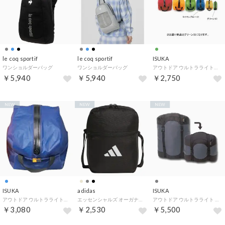
le coq sportif
le coq sportif
ISUKA
ワンショルダーバッグ
ワンショルダーバッグ
アウトドア ウルトラライトポーチ 5 3633 02 （02 グリーン）
￥5,940
￥5,940
￥2,750
NEW
NEW
NEW
ISUKA
adidas
ISUKA
アウトドア ウルトラライトポーチ 7 登山 山登り 旅行 撥水 3634 12 （12 ロイヤルブルー）
エッセンシャルズ オーガナイザー KLA38 （JM7152 ブラック）
アウトドア ウルトラライト コンプレッションバッグ オーバル 圧縮袋 圧縮バッグ キャンプ 寝袋 衣類 タオル 登山 ト （22 グレー）
￥3,080
￥2,530
￥5,500