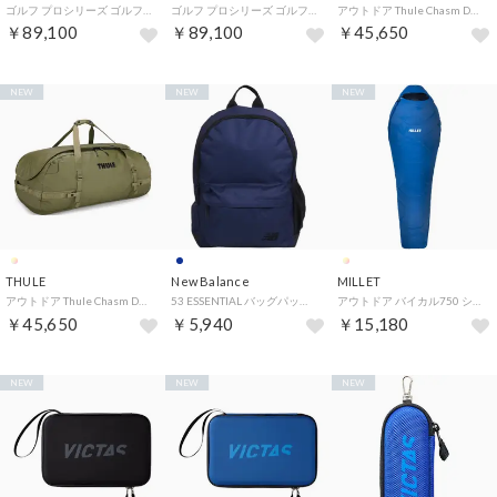
ゴルフ プロシリーズ ゴルフバッグ キャディバッグ GOLF PRO SERIES BRG261D49 （ブラック）
ゴルフ プロシリーズ ゴルフバッグ キャディバッグ GOLF PRO SERIES BRG261D49 （シルバー）
アウトドア Thule Chasm Duffel 130L 3205003 （-）
￥89,100
￥89,100
￥45,650
NEW
NEW
NEW
THULE
New Balance
MILLET
アウトドア Thule Chasm Duffel 130L 3205002 （-）
53 ESSENTIAL バッグパック LAB53511 （NNY NBネイビー）
アウトドア バイカル750 シュラフ 寝袋 スリーピングバッグ 3シーズン （SKY DIVER）
￥45,650
￥5,940
￥15,180
NEW
NEW
NEW