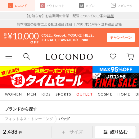
ロコンド
アウトレット
メゾン
マガシーク
【お知らせ】お盆期間の営業・配送についてのご案内
詳細
熊本地震の影響による配送遅延
詳細
｜7/30 (木) 14時〜 送料改訂
詳細
10,000
COLE..
Reebok
YOSUKE
HILLS..
キャンペーン
Z-CRAFT
CAWAII
mis..
NIKE
WOMEN
MEN
KIDS
SPORTS
OUTLET
COSME
HOME
B
ブランドから探す
フィットネス・トレーニング
バッグ
2,488
サイズ
絞り込む
件