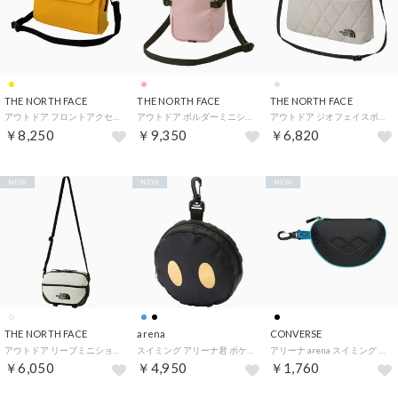
THE NORTH FACE
THE NORTH FACE
THE NORTH FACE
アウトドア フロントアクセサリーポケット メンズ レディース ショルダーバッグ かばん ポー （SG サミットゴールド）
アウトドア ボルダーミニショルダー メンズ レディース ポーチ バッグ かばん 自立 ショルダ （MK メタルピンク）
アウトドア ジオフェイスポーチ メンズ レディース ショルダーバッグ かばん 肩掛け 衝撃緩和 （FI フォッシルアイボリー）
￥8,250
￥9,350
￥6,820
NEW
NEW
NEW
THE NORTH FACE
arena
CONVERSE
アウトドア リープミニショルダー NM72602 （VW ビンテージホワイト）
スイミング アリーナ君 ポケッタブルボストンバッグ 競泳 プール バック カバン 大容量 撥水 収納 ポーチ プールサ （BKGD ブラック×ゴールド）
アリーナ arena スイミング ゴーグルケース L AS5SAZ71U （BKBL ブラック×ブルー）
￥6,050
￥4,950
￥1,760