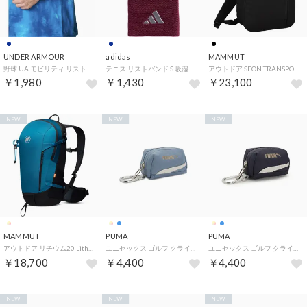
UNDER ARMOUR
adidas
MAMMUT
野球 UA モビリティ リストバンド 片腕用 メンズ 手首 片手用 汗止め 汗拭き 一個入り ベースボール （411 MIDNIGHTNAVY/WHITE）
テニス リストバンド S 吸湿性 薄手 ブランドロゴ刺しゅう 汗対策 夏 部活 クラブ サークル EVJ47 （KV7690 マルーン/アイアンメ）
アウトドア SEON TRANSPORTER JE 15 BNY BALLISTIC NYLON 105249 （0001 BLACK）
￥1,980
￥1,430
￥23,100
NEW
NEW
NEW
MAMMUT
PUMA
PUMA
アウトドア リチウム20 Lithium 20 メンズ リュック バックパック デ （SAPPHIRE-BLA）
ユニセックス ゴルフ クライド GS ボールケース CLYDE G BALL CASE （Festival Blue）
ユニセックス ゴルフ クライド GS ボールケース CLYDE G BALL CASE （Inky Depths）
￥18,700
￥4,400
￥4,400
NEW
NEW
NEW