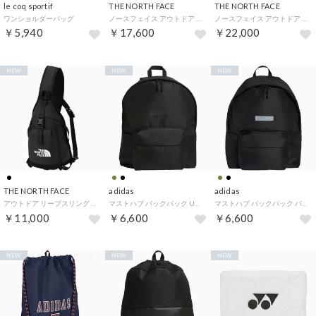
le coq sportif
THE NORTH FACE
THE NORTH FACE
ワンショルダーバッグ
ノースフェイス アウトドア ボルダーデイパック Boulder Daypack バ （ブラック）
ノースフェイス アウトドア テルス25 Tellus25 リュック バックパッ （ブラック）
￥5,940
￥17,600
￥22,000
NEW
NEW
NEW
THE NORTH FACE
adidas
adidas
アウトドア リープスリング NM72600 （K ブラック）
マストハブ バックパック UG742 （JZ2115 ブラック）
マストハブ バックパック バッグ カバン リュックサック ポケット 収納 小物 実用的 ジム オフィス ライフスタイ （KE1537 BLK/WHT）
￥11,000
￥6,600
￥6,600
NEW
NEW
NEW