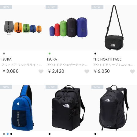
NEW
NEW
NEW
ISUKA
ISUKA
THE NORTH FACE
アウトドア ウルトラライトポーチ 7 登山 山登り 旅行 撥水 3634 22 （22 グレー）
アウトドア ウェザーテック スタッフバッグ 20L 3534 02 （02 グリーン）
アウトドア リープミニショルダー NM72602 （K ブラック）
￥3,080
￥2,420
￥6,050
NEW
NEW
NEW