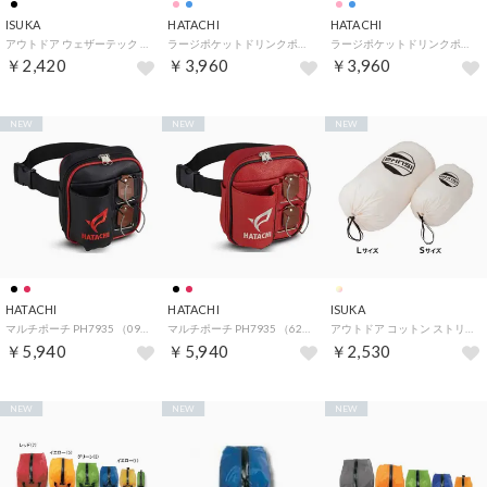
ISUKA
HATACHI
HATACHI
アウトドア ウェザーテック スタッフバッグ 20L 3534 01 （01 ブラック）
ラージポケットドリンクポーチ WH7100 （63 マゼンダ）
ラージポケットドリンクポーチ WH7100 （19 ライトブルー）
￥2,420
￥3,960
￥3,960
NEW
NEW
NEW
HATACHI
HATACHI
ISUKA
マルチポーチ PH7935 （09 ブラック）
マルチポーチ PH7935 （62 レッド）
アウトドア コットン ストリージバッグ L 3655 00 （00）
￥5,940
￥5,940
￥2,530
NEW
NEW
NEW