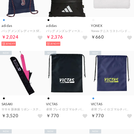
adidas
adidas
YONEX
バッグ メンズ レディース STADIUM ジムサック RF048 KS5582 ナップサック （ブルー）
バッグ メンズ レディース イーピーエスジムバッグ QB448 JZ2106 JZ2107 ナップサック （ブラック）
Yonex テニス リストバンド AC492 011 （ホワイト）
￥2,024
￥2,376
￥660
20%OFF
20%OFF
NEW
NEW
NEW
SASAKI
VICTAS
VICTAS
ササキ 新体操 リボン・スティックケース AC67 （BLD ブラック×ラベンダー）
卓球 プレイ ロゴ マルチ バッグ PLAY LOGO MULTI BAG シューズ収 （BK）
卓球 プレイ ロゴ マルチ バッグ PLAY LOGO MULTI BAG シューズ収 （ネイビー）
￥3,520
￥770
￥770
NEW
NEW
NEW