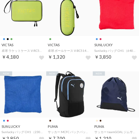
VICTAS
VICTAS
SUNLUCKY
卓球 ラケットケース V-RC513 ハード ポーチ アクセサリー キャリーバッグ 保護 保管 ミニマルデザイン 部活 ク （4200 ライムグリーン）
卓球 ボールケース V-BC514 ポーチ アクセサリー キャリーバッグ 保護 保管 3個収納 ラージボール対応 部活 クラ （4200 ライムグリーン）
Sunlucky バッグ CH1 （6400 レッド）
￥4,180
￥1,320
￥3,850
NEW
NEW
NEW
SUNLUCKY
PUMA
PUMA
Sunlucky バッグ CH1 （2300 ブルー）
サッカー MCFC バックパック 091664 （02 PUMABLACK-TEAMLIGHTBLUE）
サッカー teamGOAL ジムサック バッグ シューズケース ランドリーバッグ 持ち運び 荷物入れ 移動 かばん 着替え袋 部活 （05 PUMANAVY-PUMABLACK）
￥3,850
￥7,700
￥1,210