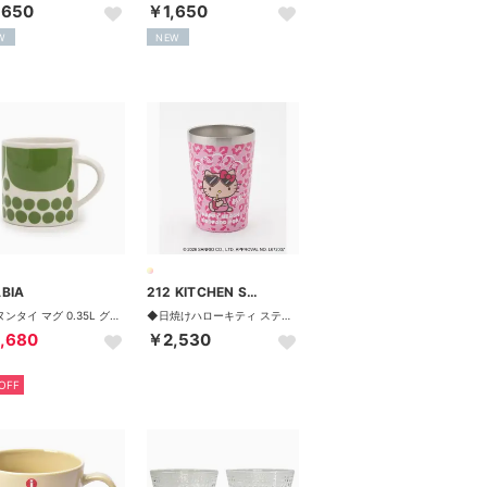
,650
￥1,650
W
NEW
BIA
212 KITCHEN STORE
スンヌンタイ マグ 0.35L グリーン マグカップ【返品不可商品】 （グリーン）
◆日焼けハローキティ ステンレスタンブラー LEOPARD PK【返品不可商品】 （その他）
,680
￥2,530
OFF