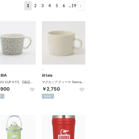
1
2
3
4
5
6
...19
BIA
iittala
MAINIO CUP 0.17L 【返品不可商品】 （ブラック）
マグカップ ティーマ Teema 220ml 007253/1005482 【返品不可商品】 （ホワイト）
,900
￥2,750
T
NEW