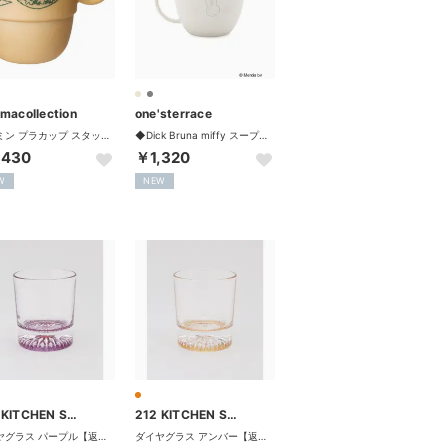
emacollection
one'sterrace
ムーミン プラカップ スタッキングミニカップ スナフキンシリーズ 北欧 マリモクラフト 【返品不可商品】
◆Dick Bruna miffy スープマグ 450ml【返品不可商品】 （グレー(912)）
,430
￥1,320
W
NEW
212 KITCHEN STORE
212 KITCHEN STORE
ダイヤグラス パープル【返品不可商品】 （その他）
ダイヤグラス アンバー【返品不可商品】 （その他）