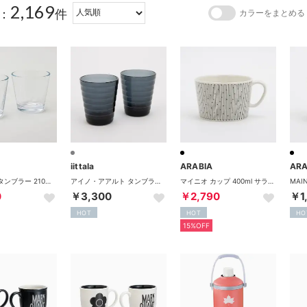
2,169
：
件
カラーをまとめる
iittala
ARABIA
ARA
カルティオ タンブラー 210ml 2個入り 食器【返品不可商品】 （クリア）
アイノ・アアルト タンブラー 220ml 2個セット グラス 【返品不可商品】 （ダークグレー）
マイニオ カップ 400ml サラスタス マグカップ【返品不可商品】 （ブラック）
0
￥3,300
￥2,790
￥1
HOT
HOT
HO
15%OFF