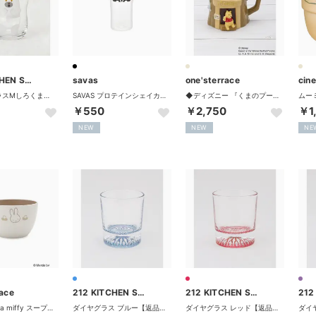
212 KITCHEN STORE
savas
one'sterrace
cin
つよいこグラスMしろくまのパンツ【返品不可商品】（その他）
SAVAS プロテインシェイカーBLK【返品不可商品】 （.）
◆ディズニー 『くまのプーさん』 おうちマグ 300ml【返品不可商品】 （ベージュ(952)）
￥550
￥2,750
￥1
NEW
NEW
NE
race
212 KITCHEN STORE
212 KITCHEN STORE
◆Dick Bruna miffy スープマグ 450ml【返品不可商品】 （ベージュ(952)）
ダイヤグラス ブルー【返品不可商品】 （その他）
ダイヤグラス レッド【返品不可商品】 （その他）