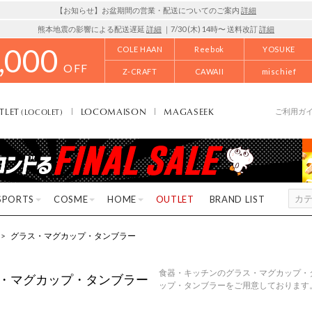
【お知らせ】お盆期間の営業・配送についてのご案内
詳細
熊本地震の影響による配送遅延
詳細
｜7/30 (木) 14時〜 送料改訂
詳細
,000
COLE HAAN
Reebok
YOSUKE
OFF
Z-CRAFT
CAWAII
mischief
TLET
LOCOMAISON
MAGASEEK
(LOCOLET)
ご利用ガ
SPORTS
COSME
HOME
OUTLET
BRAND LIST
>
グラス・マグカップ・タンブラー
食器・キッチンのグラス・マグカップ・
・マグカップ・タンブラー
ップ・タンブラーをご用意しております