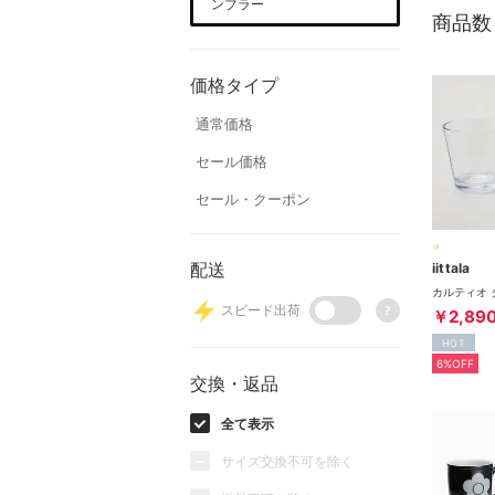
ンブラー
商品数
価格タイプ
通常価格
セール価格
セール・クーポン
配送
iittala
スピード出荷
?
￥2,89
HOT
6%OFF
交換・返品
全て表示
サイズ交換不可を除く