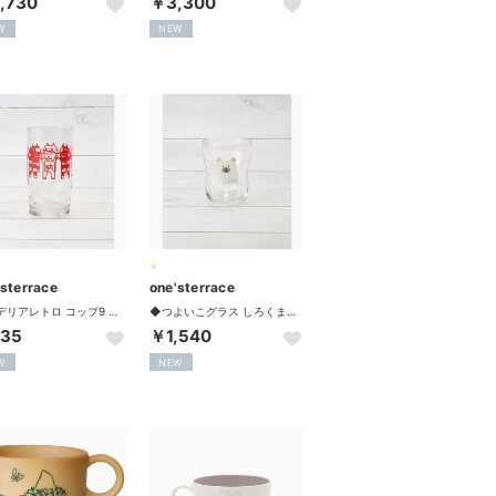
,730
￥3,300
W
NEW
'sterrace
one'sterrace
◆アデリアレトロ コップ9 キャット 270ml【返品不可商品】 （レッド(962)）
◆つよいこグラス しろくまのパンツ S 130ml【返品不可商品】 （クリスタル(900)）
35
￥1,540
W
NEW