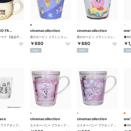
BACKYARD FAMILY
cinemacollection
cinemacollection
one
キャラクターマグ 【返品不可商品】 （ジェリー）
星のカービィ メラミンコップ カービィのエアライダーメラミンカップ 総柄 エスケイジャパン 【返品不可商品】
星のカービィ メラミンコップ カービィのエアライダーメラミンカップ ライダー集合 エスケイジャパン 【返品不可商品】
￥880
￥880
￥1
NEW
NEW
NE
race
cinemacollection
cinemacollection
one
◆MOOMIN アクアタンブラー ニョロニョロ 280ml【返品不可商品】 （クリスタル(900)）
エスターバニー プラカップ ウォーターカップ ハート Esther Bunny【返品不可商品】
エスターバニー プラカップ ウォーターカップ チェキ Esther Bunny【返品不可商品】