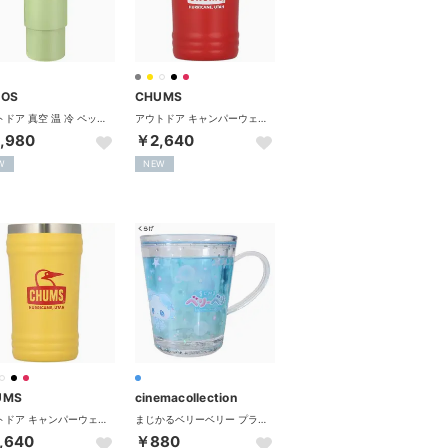
GOS
CHUMS
アウトドア 真空 温 冷 ペットボトルシリンダー ホルダー ケース 水筒 缶 保冷 保温 断熱 長時間キープ ハンドル付き 【返品不可商品】 （グリーン）
アウトドア キャンパーウェーブタンブラー Camper Wave Tumbler カップ コップ ステンレス製 広口タイプ 360ml デ【返品不可商品】 （R121 RED/WHITE）
,980
￥2,640
W
NEW
UMS
cinemacollection
アウトドア キャンパーウェーブタンブラー Camper Wave Tumbler カップ コップ ステンレス製 広口タイプ 360ml デ【返品不可商品】 （Y076 YELLOW/RED）
まじかるベリーベリー プラカップ グリッターカップ くらげ カミオジャパン
,640
￥880