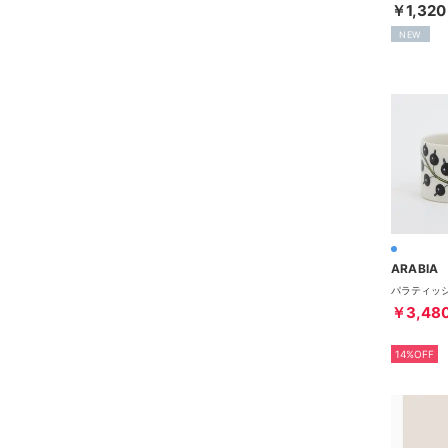
￥1,320
NEW
ARABIA
￥3,48
14%OFF