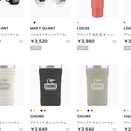
UANT
MARY QUANT
LOGOS
LO
バイカラーデイジーアーカイブロゴ マグカップ 【返品不可商品】 （ブラック）
バイカラーデイジーアーカイブロゴ マグカップ 【返品不可商品】 （ホワイト）
アウトドア 真空 温 冷 ペットボトルシリンダー ホルダー ケース 水筒 缶 保冷 保温 断熱 長時間キープ ハンドル付き 【返品不可商品】 （ピンク）
0
￥3,520
￥3,980
￥3
NEW
NEW
NE
CHUMS
CHUMS
CH
アウトドア キャンパーウェーブタンブラー Camper Wave Tumbler カップ コップ ステンレス製 広口タイプ 360ml デ【返品不可商品】 （W128 OFFWH/GREIG）
アウトドア キャンパーウェーブタンブラー Camper Wave Tumbler カップ コップ ステンレス製 広口タイプ 360ml デ【返品不可商品】 （K100 SUMIKURO/WH）
アウトドア キャンパーウェーブタンブラー Camper Wave Tumbler カップ コップ ステンレス製 広口タイプ 360ml デ【返品不可商品】 （G106 GREIGE/OFWH）
0
￥2,640
￥2,640
￥2