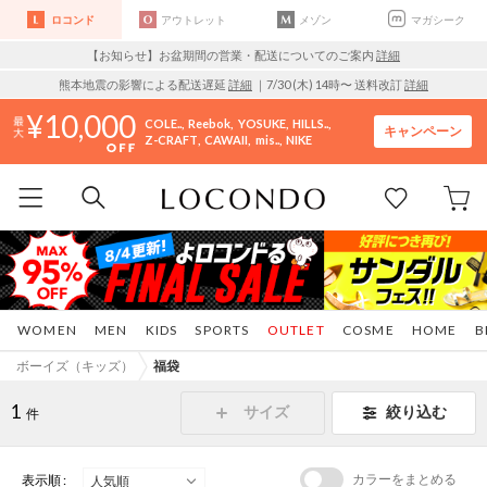
ロコンド
アウトレット
メゾン
マガシーク
【お知らせ】お盆期間の営業・配送についてのご案内
詳細
熊本地震の影響による配送遅延
詳細
｜7/30 (木) 14時〜 送料改訂
詳細
10,000
COLE..
Reebok
YOSUKE
HILLS..
キャンペーン
Z-CRAFT
CAWAII
mis..
NIKE
WOMEN
MEN
KIDS
SPORTS
OUTLET
COSME
HOME
B
ボーイズ（キッズ）
福袋
1
サイズ
絞り込む
件
カラーをまとめる
表示順 :