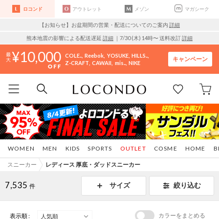
ロコンド
アウトレット
メゾン
マガシーク
【お知らせ】お盆期間の営業・配送についてのご案内
詳細
熊本地震の影響による配送遅延
詳細
｜7/30 (木) 14時〜 送料改訂
詳細
10,000
COLE..
Reebok
YOSUKE
HILLS..
キャンペーン
Z-CRAFT
CAWAII
mis..
NIKE
WOMEN
MEN
KIDS
SPORTS
OUTLET
COSME
HOME
B
スニーカー
レディース 厚底・ダッドスニーカー
7,535
サイズ
絞り込む
件
カラーをまとめる
表示順 :