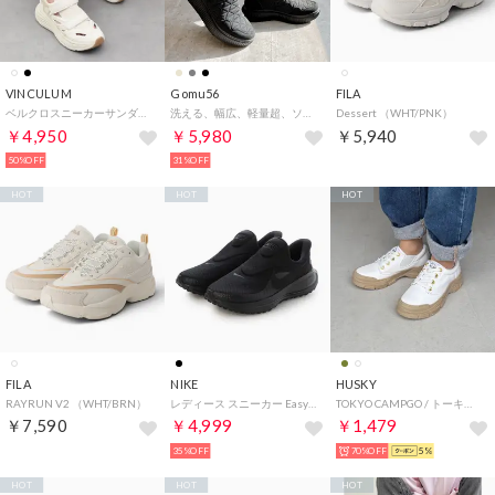
VINCULUM
Gomu56
FILA
ベルクロスニーカーサンダル （アイボリー）
洗える、幅広、軽量超、ソフトスニーカー （ブラック）
Dessert （WHT/PNK）
￥4,950
￥5,980
￥5,940
50%OFF
31%OFF
HOT
HOT
HOT
FILA
NIKE
HUSKY
RAYRUN V2 （WHT/BRN）
レディース スニーカー Easy on_W_26FW ウィメンズ レボリューション 8 イージーオン HQ2415005 （ブラック）
TOKYO CAMPGO / トーキョーキャンプゴー 防滑ボリュームソール ナイロン 防水スニーカー （IVORY）
￥7,590
￥4,999
￥1,479
35%OFF
70%OFF
5%
HOT
HOT
HOT