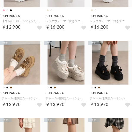
ESPERANZA
ESPERANZA
ESPERANZA
【ゴム紐仕様】シフォンリボン付きジュエルマカロニスニーカー （ピンク(972)）
レッグウォーマー付きスニーカー （ベージュ(052)）
レッグウォーマー付きスニーカー （ホワイト(001)）
￥12,980
￥16,280
￥16,280
予約
予約
予約
ESPERANZA
ESPERANZA
ESPERANZA
チャーム付厚底ムートンシューズ （キャメルブラウン(141)）
チャーム付厚底ムートンシューズ （アイボリー(104)）
チャーム付厚底ムートンシューズ （ブラック(119)）
￥13,970
￥13,970
￥13,970
予約
予約
予約