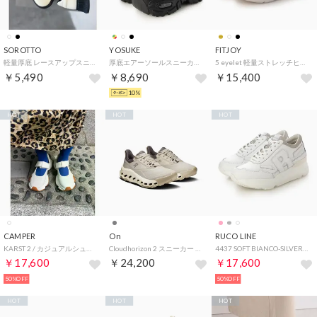
SOROTTO
YOSUKE
FITJOY
軽量厚底 レースアップスニーカー (LADYS) （ホワイト×ブラック）
厚底エアーソールスニーカー （ブラック）
5 eyelet 軽量ストレッチヒールアップスニーカー （WHT）
￥5,490
￥8,690
￥15,400
10%
HOT
HOT
HOT
CAMPER
On
RUCO LINE
KARST 2 / カジュアルシューズ （ホワイト）
Cloudhorizon 2 スニーカー 3WG10331043 （グレー）
4437 SOFT BIANCO-SILVER （BIANCO-SILVER）
￥17,600
￥24,200
￥17,600
50%OFF
50%OFF
HOT
HOT
HOT