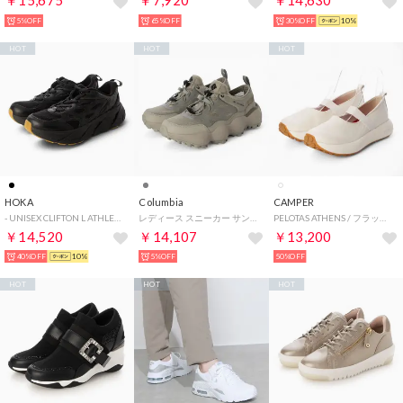
￥15,675
￥7,920
￥14,630
5%OFF
65%OFF
30%OFF
10%
HOT
HOT
HOT
HOKA
Columbia
CAMPER
- UNISEX CLIFTON L ATHLETICS【1160050-BBLC】 （BLACK/BLACK）
レディース スニーカー サンダル 厚底 スライブ リバイブ マックス ブリーズ YL5970 （グレー）
PELOTAS ATHENS / フラットシューズ （ホワイト）
￥14,520
￥14,107
￥13,200
40%OFF
10%
5%OFF
50%OFF
HOT
HOT
HOT