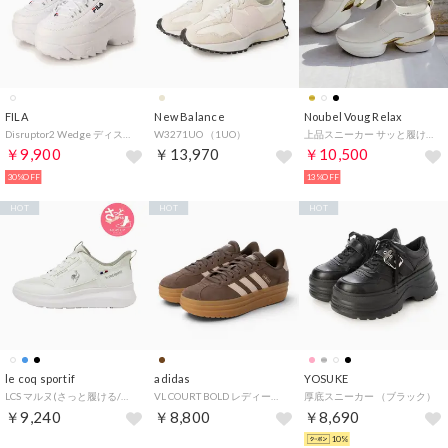
FILA
New Balance
Noubel Voug Relax
Disruptor2 Wedge ディスラプター2 ウェッジ レディース スニーカー 厚底 脚長効果 WFW22044 （ホワイト×ネイビー）
W3271UO （1UO）
上品スニーカー サッと履ける シンプルスリッポンスニーカー （ホワイト）
￥9,900
￥13,970
￥10,500
30%OFF
13%OFF
HOT
HOT
HOT
le coq sportif
adidas
YOSUKE
LCS マルヌ(さっと履ける/消臭/軽量)
VL COURT BOLD レディーススニーカー 厚底 プラットフォーム スエード(VLコートボールド) IH9152 アースストレータ/ワンダークォーツ/ガム
厚底スニーカー （ブラック）
￥9,240
￥8,800
￥8,690
10%