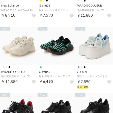
New Balance
Gomu56
PARADIS COULEUR
NB W520 2E LW9(Fresh Foam 520 v9) （WHITE）
軽量 メッシュ 厚底 スリッポン スニーカー （ブラック/ブラックラメ）
晴雨兼用異素材コンビワントーンスニーカー （ブラックコンビ）
￥8,910
￥7,590
￥11,880
NEW
NEW
NEW
PARADIS COULEUR
Gomu56
YOSUKE
晴雨兼用異素材コンビワントーンスニーカー （ホワイトコンビ）
軽量 厚底 チェッカーデザイン スリッポン スニーカー （チョコミント）
厚底スニーカー （ライトブルーコンビ）
￥11,880
￥6,490
￥7,590
10%
NEW
NEW
NEW