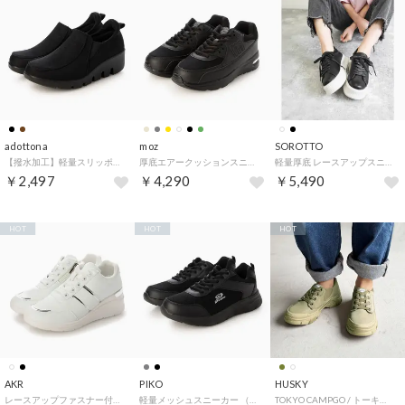
adottona
moz
SOROTTO
【撥水加工】軽量スリッポンシューズ （BLK）
厚底エアークッションスニーカー MOZ-920
軽量厚底 レースアップスニーカー (LADYS) （ブラック×ホワイト）
￥2,497
￥4,290
￥5,490
HOT
HOT
HOT
AKR
PIKO
HUSKY
レースアップファスナー付きスニーカー （ホワイト）
軽量メッシュスニーカー （BLK）
TOKYO CAMPGO / トーキョーキャンプゴー 防滑ボリュームソール ナイロン 防水スニーカー （KHAKI）