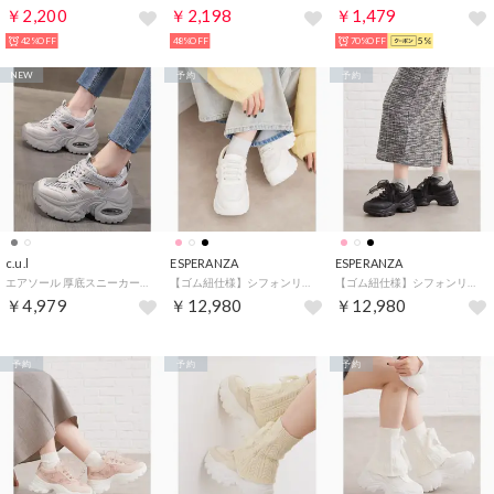
￥2,200
￥2,198
￥1,479
42%OFF
48%OFF
70%OFF
5%
NEW
予約
予約
c.u.l
ESPERANZA
ESPERANZA
エアソール 厚底スニーカーサンダル culs213 （グレー）
【ゴム紐仕様】シフォンリボン付きジュエルマカロニスニーカー （ホワイト(901)）
【ゴム紐仕様】シフォンリボン付きジュエルマカロニスニーカー （ブラック(919)）
￥4,979
￥12,980
￥12,980
予約
予約
予約