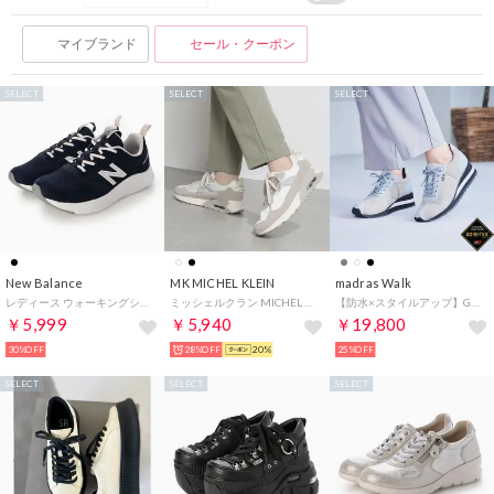
マイブランド
セール・クーポン
SELECT
SELECT
SELECT
New Balance
MK MICHEL KLEIN
madras Walk
レディース ウォーキングシューズ Sampher v2 WSMP2E （TEAM NAVY）
ミッシェルクラン MICHEL KLEIN エアソール 厚底 ローカット スニーカー レディース （ホワイト） （ホワイト）
【防水×スタイルアップ】GORE-TEX レディース スニーカー5cm厚底 ウェッジソール MWL1030 （グレー）
￥5,999
￥5,940
￥19,800
30%OFF
28%OFF
20%
25%OFF
SELECT
SELECT
SELECT