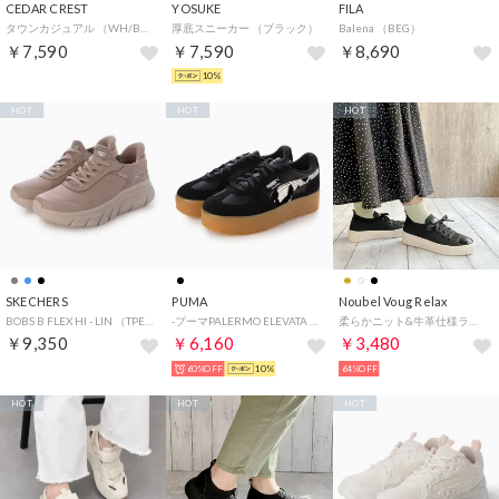
CEDAR CREST
YOSUKE
FILA
タウンカジュアル （WH/BLK）
厚底スニーカー （ブラック）
Balena （BEG）
￥7,590
￥7,590
￥8,690
10%
HOT
HOT
HOT
SKECHERS
PUMA
Noubel Voug Relax
BOBS B FLEX HI - LIN （TPE）
-プーマPALERMO ELEVATA WILD INSTINCT パレルモ エレベータ ワイルド インスティンクト 403345-02 BLACK-GUM （BLACK-GUM）
柔らかニット&牛革仕様ラクラクスニーカー （ブラック）
￥9,350
￥6,160
￥3,480
60%OFF
10%
64%OFF
HOT
HOT
HOT