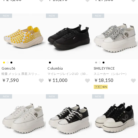
NEW
NEW
NEW
Gomu56
Columbia
SMILEY FACE
軽量 メッシュ 厚底 スリッポン スニーカー （イエロー/コンビ）
マイレージレイン2 LO （10/BLK）
スニーカー （シルバー）
￥7,590
￥11,000
￥18,150
10%
NEW
NEW
NEW