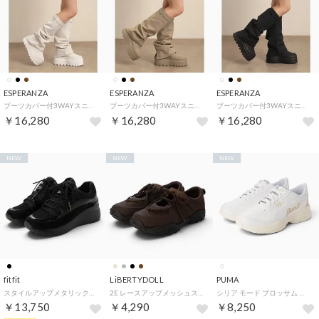
ESPERANZA
ESPERANZA
ESPERANZA
ブーツカバー付3WAYスニーカー （アイボリー(004)）
ブーツカバー付3WAYスニーカー （キャメルブラウン(041)）
ブーツカバー付3WAYスニーカー （ブラック(019)）
￥16,280
￥16,280
￥16,280
NEW
NEW
NEW
fitfit
LiBERTYDOLL
PUMA
スタイルアップメタリックスニーカー （ブラックxブラック）
2E レースアップメッシュスニーカー オフィスカジュアル 韓国ファッション ワイドパンツ ロングスカート 履きやすい 歩きやすい 疲れにくい /3802 （ダークブラウン）
シリア モード ブロッサム （WHITE）
￥13,750
￥4,290
￥8,250