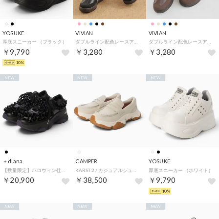
YOSUKE
VIVIAN
VIVIAN
厚底スニーカー （ブラック）
ダブルライン配色レースアップスニーカー （ブラック）
ダブルライン配色レースアップスニーカー （ダークブラウン）
￥9,790
￥3,280
￥3,280
10%
NEW
NEW
NEW
＋diana
CAMPER
YOSUKE
【数量限定】ハロウィン仕様スニーカー （黒生地）
KARST 2 / カジュアルシューズ （ホワイト）
厚底スニーカー （ホワイト）
￥20,900
￥38,500
￥9,790
10%
NEW
NEW
NEW