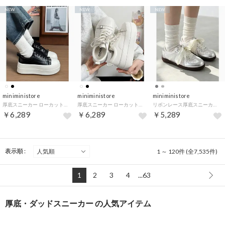
NEW
NEW
NEW
miniministore
miniministore
miniministore
厚底スニーカー ローカット靴 美脚 脚長 （ブラック）
厚底スニーカー ローカット靴 美脚 脚長 （オフホワイト）
リボンレース厚底スニーカー バレエコア靴 （シルバー（PUレザー調））
￥6,289
￥6,289
￥5,289
表示順 :
1 ～ 120件 (全7,535件)
1
2
3
4
...63
厚底・ダッドスニーカー の人気アイテム