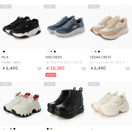
HOT
HOT
HOT
FILA
SKECHERS
CEDAR CREST
AltoSD （BLK）
ゴーウォーク フレックス-グランド エントリー スニーカー （ブルー）
スパットシューズ（スニーカータイプ）防水 手を使わずに履ける【22.5cm～24.5cm】（BEG）
￥6,490
￥10,395
￥6,490
10%OFF
HOT
HOT
HOT