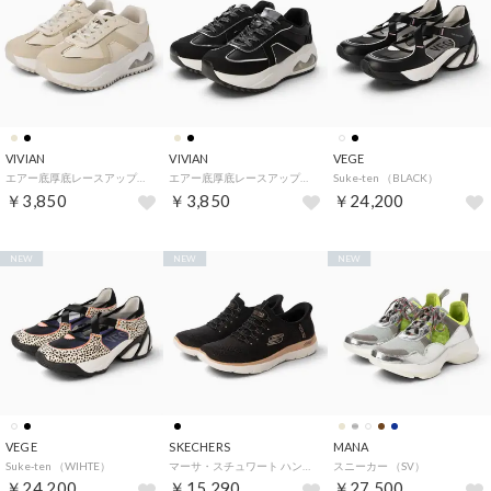
VIVIAN
VIVIAN
VEGE
エアー底厚底レースアップスニーカー （BG）
エアー底厚底レースアップスニーカー （BL）
Suke-ten （BLACK）
￥3,850
￥3,850
￥24,200
NEW
NEW
NEW
VEGE
SKECHERS
MANA
Suke-ten （WIHTE）
マーサ・スチュワート ハンズフリー スリップインズ アーチフィット サミッツ - ソフト シマー （BLACK/ROSE GOLD）
スニーカー （SV）
￥24,200
￥15,290
￥27,500