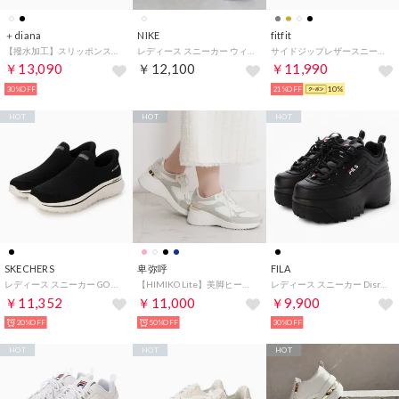
＋diana
NIKE
fitfit
【撥水加工】スリッポンスニーカー （黒生地）
レディース スニーカー ウィメンズ エア マックス エクシー CD5432121 （ホワイト）
サイドジップレザースニーカー700 （シャンパン）
￥13,090
￥12,100
￥11,990
30%OFF
21%OFF
10%
HOT
HOT
HOT
SKECHERS
卑弥呼
FILA
レディース スニーカー GO WALK ARCH FIT N-JOY-ARIANNE 125843 （ブラック）
【HIMIKO Lite】美脚ヒールアップスニーカー/657106 （アイボリー）
レディース スニーカー Disruptor2 Wedge ディスラプター2 ウェッジ 厚底 脚長 WFW22044 （ブラック×ブラック）
￥11,352
￥11,000
￥9,900
20%OFF
50%OFF
30%OFF
HOT
HOT
HOT