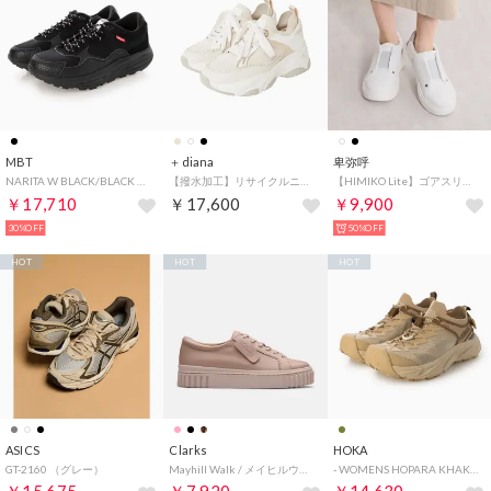
MBT
＋diana
卑弥呼
NARITA W BLACK/BLACK （BLACK/BLACK）
【撥水加工】リサイクルニットコンビスニーカー （アイボリー生地）
【HIMIKO Lite】ゴアスリッポンスニーカー/657103 （ホワイト）
￥17,710
￥17,600
￥9,900
30%OFF
50%OFF
HOT
HOT
HOT
ASICS
Clarks
HOKA
GT-2160 （グレー）
Mayhill Walk / メイヒルウォーク （ライトピンクレザー）
- WOMENS HOPARA KHAKI / CREAM【21147670-KKC】 （KHAKI / CREAM）