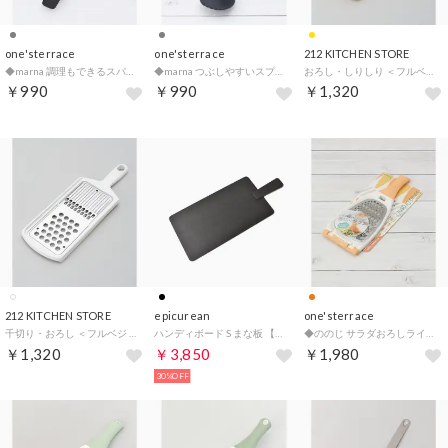
one'sterrace
one'sterrace
212 KITCHEN STORE
◆marna 調理もできるスパチュラスプーン【返品不可商品】 （チャコールグレー(913)）
◆marna つぶしやすいスプーンマッシャー【返品不可商品】 （チャコールグレー(913)）
おろし・しりしり ＜フルベジ ＞【返品不可商品】 （その他）
￥990
￥990
￥1,320
212 KITCHEN STORE
epicurean
one'sterrace
千切り・おろし ＜フルベジ ＞【返品不可商品】 （その他）
ハンディボード S まな板 【返品不可商品】 （スレート×スレート）
◆ののじ サラダおろしライト【返品不可商品】 （オレンジ(967)）
￥1,320
￥3,850
￥1,980
30%OFF