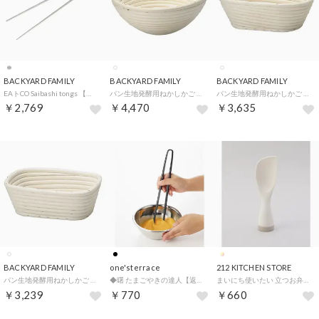
BACKYARD FAMILY
BACKYARD FAMILY
BACKYARD FAMILY
EAトCO Saibashi tongs 【返品不可商品】 （シルバー）
パン生地発酵用ねかしかご 【返品不可商品】 （ホワイト）
パン生地発酵用ねかしかご 【返品不可商品】 （ホワイト）
￥2,769
￥4,470
￥3,635
BACKYARD FAMILY
one'sterrace
212 KITCHEN STORE
パン生地発酵用ねかしかご 【返品不可商品】 （ホワイト）
◆曙 たまごやきの達人【返品不可商品】 （ブラック(919)）
まいにち使いたい 立つお弁当しゃもじ GY【返品不可商品】（その他）
￥3,239
￥770
￥660