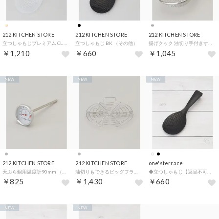
212 KITCHEN STORE
212 KITCHEN STORE
212 KITCHEN STORE
立つしゃもじプレミアム CL （その他）
立つしゃもじ BK （その他）
揚げクック 油切り手付きすくいザル （その他）
￥1,210
￥660
￥1,045
NEW
NEW
NEW
212 KITCHEN STORE
212 KITCHEN STORE
one'sterrace
天ぷら鍋用温度計90mm （その他）
油切りもできるビッグフライパンスチーマー （その他）
◆立つしゃもじ【返品不可商品】 （ブラック(919)）
￥825
￥1,430
￥660
NEW
NEW