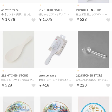
one'sterrace
212 KITCHEN STORE
212 KITCHEN STORE
◆【リンネル掲載】立つしゃもじ プレミアムクリア【返品不可商品】 （クリアー(001)）
極しゃもじプレミアム CL ＜marna マーナ＞【返品不可商品】 （クリア(879)）
極 お米計量カップ WH ＜marna マーナ＞【返品不可商品】 （ホワイト(879)）
￥1,078
￥1,078
￥528
212 KITCHEN STORE
one'sterrace
212 KITCHEN STORE
極しゃもじ WH ＜marna マーナ＞【返品不可商品】 （ホワイト(879)）
◆極 しゃもじ 小【返品不可商品】 （ホワイト(002)）
CASUAL PRODUCT (カジュアルプロダクト) アクリルメジャースプーン M 15ml【返品不可商品】 （その他(879)）
￥528
￥418
￥220