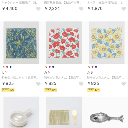
キャラクター 三徳包丁 【返品不可商品】 （レッサーパンダにゃん）
南部鉄器 鉄玉 【返品不可商品】 （鉄団子）
木ベラ 【返品不可商品】 （J170）
￥4,400
￥2,321
￥1,870
カヤ
カヤ
カヤ
和モダン花ふきん 【返品不可商品】 （ネイビー）
和モダン花ふきん 【返品不可商品】 （レッド）
和モダン花ふきん 【返品不可商品】 （イエロー×グリーン）
￥825
￥825
￥825
10%
10%
10%