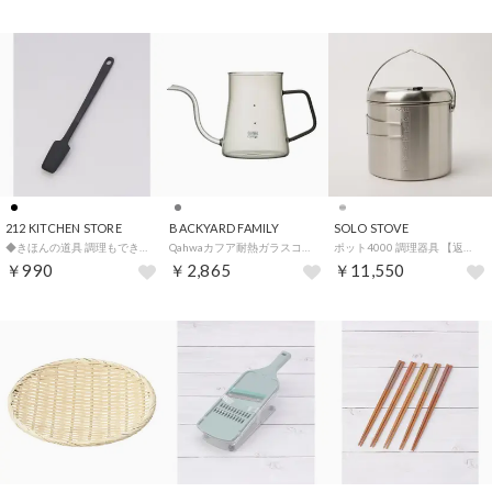
212 KITCHEN STORE
BACKYARD FAMILY
SOLO STOVE
◆きほんの道具 調理もできるスパチュラスプーン DGY ＜marna マーナ＞【返品不可商品】 （ブラック）
Qahwaカフア耐熱ガラスコーヒーケトル 【返品不可商品】 （グレー）
ポット4000 調理器具 【返品不可商品】 （シルバー）
￥990
￥2,865
￥11,550