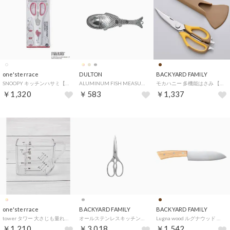
one'sterrace
DULTON
BACKYARD FAMILY
SNOOPY キッチンハサミ【返品不可商品】 （ホワイト(901)）
ALUMINUM FISH MEASURING SPOON TEA 【返品不可商品】 （SILVER）
モカハニー 多機能はさみ 【返品不可商品】 （モカハニー）
￥1,320
￥583
￥1,337
one'sterrace
BACKYARD FAMILY
BACKYARD FAMILY
tower タワー 大さじも量れる計量カップ【返品不可商品】 （ソノタ(879)）
オールステンレスキッチンはさみ 【返品不可商品】 （シルバー）
Lugna wood ルグナウッド 万能包丁 LW-01 【返品不可商品】 （木柄ハンドル）
￥1,210
￥3,018
￥1,542