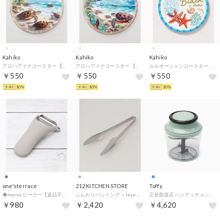
Kahiko
Kahiko
Kahiko
アロハアイナコースター 【返品不可商品】 （その他4）
アロハアイナコースター 【返品不可商品】 （その他2）
ルルオーシャンコースター 【返品不可商品】 （その他2）
￥550
￥550
￥550
10%
10%
10%
one'sterrace
212 KITCHEN STORE
Toffy
◆marna ピーラー【返品不可商品】 （グレー(912)）
ふんわりパントング ＜leye レイエ＞【返品不可商品】 （その他）
正規取扱店 ハンディチョッパー フードチョッパー 大容量 チョッパー みじん切り 手動 ブレンダー 時短調理 千切りスライサー スライサー マルチハンディチョッパー L K-HC14 【返品不可商品】 （PALEAQUA）
￥980
￥2,420
￥4,620