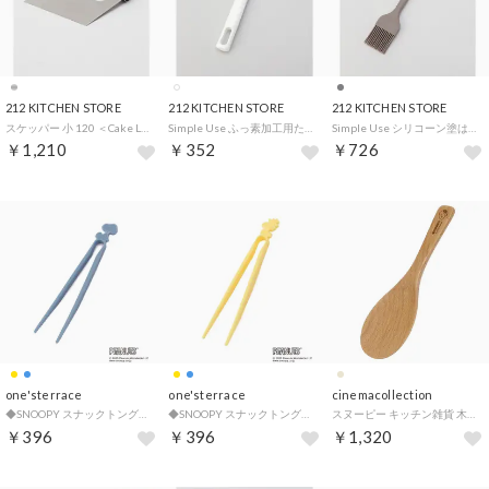
212 KITCHEN STORE
212 KITCHEN STORE
212 KITCHEN STORE
スケッパー 小 120 ＜Cake Land ケーキランド＞【返品不可商品】 （その他）
Simple Use ふっ素加工用たこ焼き針【返品不可商品】 （その他）
Simple Use シリコーン塗はけ Wグレー【返品不可商品】 （その他）
￥1,210
￥352
￥726
one'sterrace
one'sterrace
cinemacollection
◆SNOOPY スナックトング【返品不可商品】 （ブルー(993)）
◆SNOOPY スナックトング【返品不可商品】 （イエロー(932)）
スヌーピー キッチン雑貨 木製しゃもじ フェイス ピーナッツ マリモクラフト かわいい プレゼント キャラクター グッズ 【返品不可商品】
￥396
￥396
￥1,320