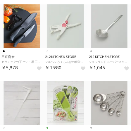
三京商会
212 KITCHEN STORE
212 KITCHEN STORE
セラミック包丁セット 黒 三徳 ペティナイフ ピーラー【返品不可商品】 （ブラック）
フルベジ さくらんぼの種取り【返品不可商品】 （レットプラム(879)）
シェフランド スーパースキマー 8cm【返品不可商品】 （その他）
￥5,978
￥1,980
￥1,045