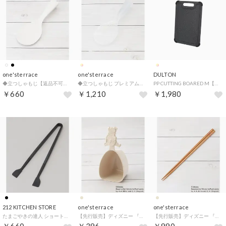
one'sterrace
one'sterrace
DULTON
◆立つしゃもじ【返品不可商品】 （ホワイト(901)）
◆立つしゃもじ プレミアム【返品不可商品】 （クリスタル(900)）
PP CUTTING BOARED M【返品不可商品】 （.）
￥660
￥1,210
￥1,980
212 KITCHEN STORE
one'sterrace
one'sterrace
たまごやきの達人 ショートサイズ ブラック【返品不可商品】 （その他）
【先行販売】ディズニー 『くまのプーさん』 お米計量カップ【返品不可商品】 （ベージュ(952)）
【先行販売】ディズニー 『くまのプーさん』 木製菜箸 100周年【返品不可商品】 （ベージュ(952)）