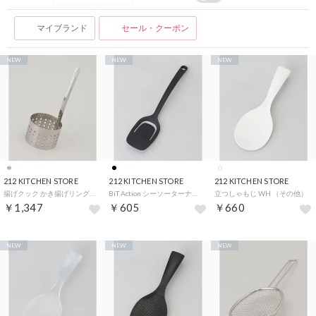
マイブランド
セール・クーポン
NEW
NEW
NEW
212 KITCHEN STORE
212 KITCHEN STORE
212 KITCHEN STORE
揚げクック かき揚げリング9.5cm （その他）
BiT Action シーソーターナー ブラック （その他）
立つしゃもじ WH （その他）
￥1,347
￥605
￥660
NEW
NEW
NEW