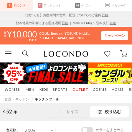
ロコンド
アウトレット
メゾン
マガシーク
【お知らせ】お盆期間の営業・配送についてのご案内
詳細
熊本地震の影響による配送遅延
詳細
｜7/30 (木) 14時〜 送料改訂
詳細
10,000
COLE..
Reebok
YOSUKE
HILLS..
キャンペーン
Z-CRAFT
CAWAII
mis..
NIKE
WOMEN
MEN
KIDS
SPORTS
OUTLET
COSME
HOME
B
食器・キッチン
キッチンツール
452
サイズ
絞り込む
件
カラーをまとめる
表示順 :