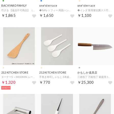
BACKYARD FAMILY
one'sterrace
one'sterrace
竹ざる 【返品不可商品】 （竹）
◆Toffy トフィー 両面ハンディスライサー【返品不可商品】 （ブルーグリーン(997)）
◆イシダ 客用箸抗菌スス竹クルル 5膳入 23cm【返品不可商品】 （ソノタ(879)）
￥1,865
￥1,650
￥1,100
212 KITCHEN STORE
212 KITCHEN STORE
かもしか道具店
ターナーS ＜MOOMIN ムーミン＞【返品不可商品】 （その他）
手巻き寿司しゃもじ 3本組【返品不可商品】 （その他）
三徳包丁 万能包丁 家庭用 17cm ステンレス 日本製 軽い 木製ハンドル タダフサ or-60-4500【返品不可商品】 （MMM）
￥1,320
￥770
￥25,300
20%OFF