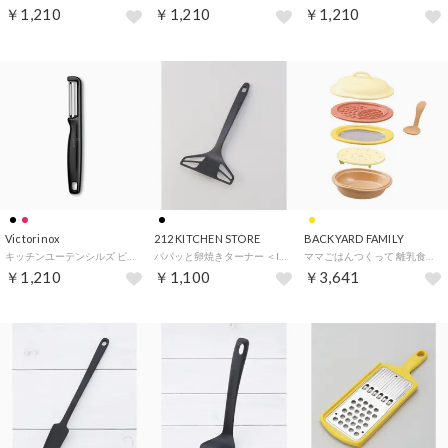
￥1,210
￥1,210
￥1,210
Victorinox
212 KITCHEN STORE
BACKYARD FAMILY
キッチンユーテンシルズ ピーラー ポテトピーラー 縦 皮むき器 食洗機対応 VICTORINOX iota-peeler 【返品不可商品】 （ブラック）
パパッと卵焼きターナー ＜leye レイエ＞【返品不可商品】 （その他）
ママごはんつくって 離乳食作りから長く使える調理セット 【返品不可商品】 （コンパクトタイプ）
￥1,210
￥1,100
￥3,641