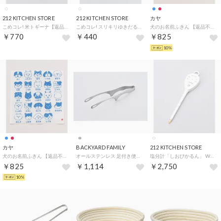
212 KITCHEN STORE
212 KITCHEN STORE
カヤ
こめコレ! 米トギーナ【返品不可商品】 （その他）
こめコレ! スリキリゆきだるまカップ【返品不可商品】 （その他）
犬のお名前ふきん 【返品不可商品】 （レッド）
￥770
￥440
￥825
10%
カヤ
BACKYARD FAMILY
212 KITCHEN STORE
犬のお名前ふきん 【返品不可商品】 （ブルー）
オールステンレス 足付き便利トング 中 【返品不可商品】 （シルバー）
塩分計「しおぴかるん」 WH【返品不可商品】 （その他）
￥825
￥1,114
￥2,750
10%