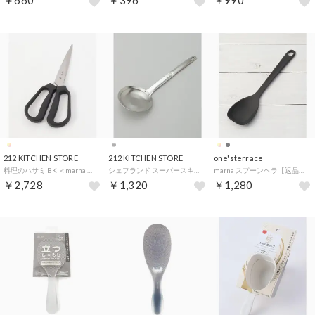
￥660
￥396
￥990
212 KITCHEN STORE
212 KITCHEN STORE
one'sterrace
料理のハサミ BK ＜marna マーナ＞【返品不可商品】（その他）
シェフランド スーパースキマー 11cm【返品不可商品】 （その他）
marna スプーンヘラ【返品不可商品】 （スミクロ(918)）
￥2,728
￥1,320
￥1,280