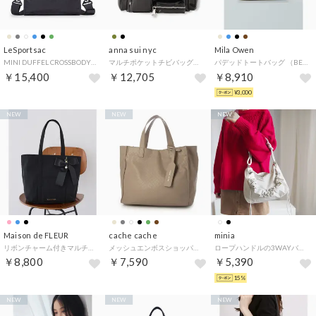
LeSportsac
anna sui nyc
Mila Owen
MINI DUFFEL CROSSBODY （サンダー）
マルチポケットチビバッグ（Multi Pocket Mini Bag） （METALLIC BLACK）
パデッドトートバッグ （BEG）
￥15,400
￥12,705
￥8,910
¥3,000
NEW
NEW
NEW
Maison de FLEUR
cache cache
minia
リボンチャーム付きマルチポケットトートバッグ （ブラック）
メッシュエンボスショッパートートS （BE）
ロープハンドルの3WAYバッグ(287511) （ホワイト）
￥8,800
￥7,590
￥5,390
15%
NEW
NEW
NEW