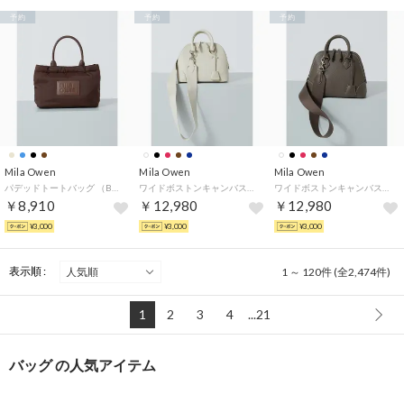
予約
予約
予約
Mila Owen
Mila Owen
Mila Owen
パデッドトートバッグ （BRW）
ワイドボストンキャンバスショルダーバッグ （IVR）
ワイドボストンキャンバスショルダーバッグ （BRW）
￥8,910
￥12,980
￥12,980
¥3,000
¥3,000
¥3,000
表示順 :
1 ～ 120件 (全2,474件)
1
2
3
4
...21
バッグ の人気アイテム