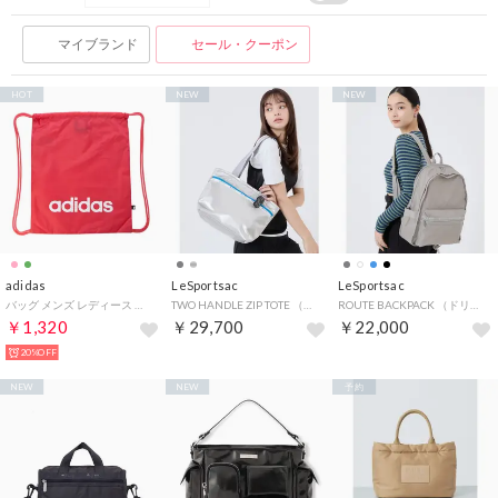
マイブランド
セール・クーポン
HOT
NEW
NEW
adidas
LeSportsac
LeSportsac
バッグ メンズ レディース リニアジムサック KUK78 KS4514 KS4515 ナップサック （ピンク）
TWO HANDLE ZIP TOTE （ドラエモンシルバーシャイン）
ROUTE BACKPACK （ドリフトストーン）
￥1,320
￥29,700
￥22,000
20%OFF
NEW
NEW
予約