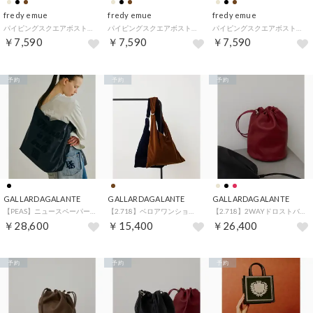
fredy emue
fredy emue
fredy emue
パイピングスクエアボストンバッグ （ブラック）
パイピングスクエアボストンバッグ （ベージュ）
パイピングスクエアボストンバッグ （ブラウン）
￥7,590
￥7,590
￥7,590
予約
予約
予約
GALLARDAGALANTE
GALLARDAGALANTE
GALLARDAGALANTE
【PEAS】ニュースペーパーバッグ （black）
【2.718】ベロアワンショルダーバッグ （brown）
【2.718】2WAYドロストバッグ （red）
￥28,600
￥15,400
￥26,400
予約
予約
予約