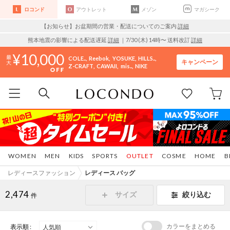
ロコンド
アウトレット
メゾン
マガシーク
【お知らせ】お盆期間の営業・配送についてのご案内
詳細
熊本地震の影響による配送遅延
詳細
｜7/30 (木) 14時〜 送料改訂
詳細
10,000
COLE..
Reebok
YOSUKE
HILLS..
キャンペーン
Z-CRAFT
CAWAII
mis..
NIKE
WOMEN
MEN
KIDS
SPORTS
OUTLET
COSME
HOME
B
レディースファッション
レディース バッグ
2,474
サイズ
絞り込む
件
カラーをまとめる
表示順 :