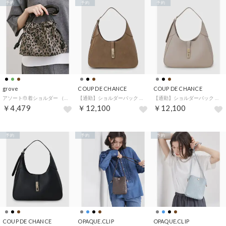
予約
予約
予約
grove
COUP DE CHANCE
COUP DE CHANCE
アソート巾着ショルダー （モカブラウン(742)）
【通勤】ショルダーバック （ブラウン(040)）
【通勤】ショルダーバック （グレージュ(050)）
￥4,479
￥12,100
￥12,100
予約
予約
予約
COUP DE CHANCE
OPAQUE.CLIP
OPAQUE.CLIP