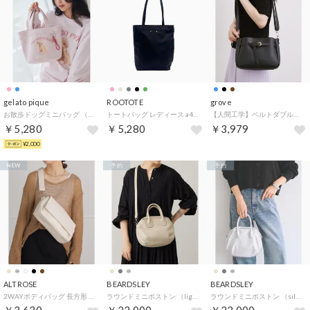
gelato pique
ROOTOTE
grove
お散歩ドッグミニバッグ （PNK）
トートバッグ レディース a4 LT.アーキャトル.アンサンブル-B 3574 撥水 レッスンバッグ 縦型 マチ付き 肩掛け 無地 オールシーズン マグネット ポケット付き 通勤 仕事 通学 （BLACK）
【人間工学】ベルトダブルショルダー （ブラック(019)）
￥5,280
￥5,280
￥3,979
¥2,000
NEW
予約
予約
ALTROSE
BEARDSLEY
BEARDSLEY
2WAYボディバッグ 長方形 （アイボリー）
ラウンドミニボストン （lightgrey）
ラウンドミニボストン （silver）