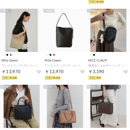
¥3,000
予約
予約
予約
Mila Owen
Mila Owen
NICE CLAUP
ワンストラップバケットバッグ （IVR）
ワンストラップバケットバッグ （BLK）
保温冷ショルダーバッグ （BK）
￥13,970
￥13,970
￥3,190
¥3,000
¥3,000
30%
予約
予約
予約