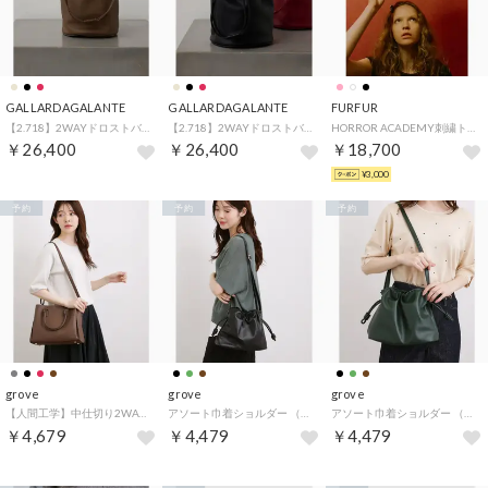
GALLARDAGALANTE
GALLARDAGALANTE
FURFUR
【2.718】2WAYドロストバッグ （taupe）
【2.718】2WAYドロストバッグ （black）
HORROR ACADEMY刺繍トートバッグ （BLK）
￥26,400
￥26,400
￥18,700
¥3,000
予約
予約
予約
grove
grove
grove
【人間工学】中仕切り2WAYトート （ブラウン(043)）
アソート巾着ショルダー （ブラック(019)）
アソート巾着ショルダー （グリーン(024)）
￥4,679
￥4,479
￥4,479