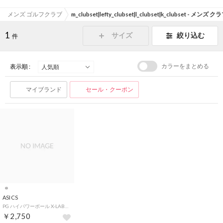
メンズ ゴルフクラブ
m_clubset|lefty_clubset|l_clubset|k_clubset - メン
1
サイズ
絞り込む
件
カラーをまとめる
表示順 :
マイブランド
セール・クーポン
ASICS
PG ハイパワーボール X-LABO ヘキサゴン2 （シルバー）
￥2,750