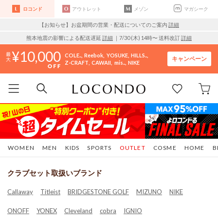
ロコンド
アウトレット
メゾン
マガシーク
【お知らせ】お盆期間の営業・配送についてのご案内
詳細
熊本地震の影響による配送遅延
詳細
｜7/30 (木) 14時〜 送料改訂
詳細
10,000
COLE..
Reebok
YOSUKE
HILLS..
キャンペーン
Z-CRAFT
CAWAII
mis..
NIKE
WOMEN
MEN
KIDS
SPORTS
OUTLET
COSME
HOME
B
クラブセット取扱いブランド
Callaway
Titleist
BRIDGESTONE GOLF
MIZUNO
NIKE
ONOFF
YONEX
Cleveland
cobra
IGNIO