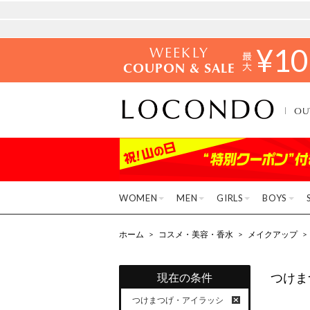
WEEKLY
¥
10
COUPON & SALE
OU
WOMEN
MEN
GIRLS
BOYS
ホーム
>
コスメ・美容・香水
>
メイクアップ
>
つけま
現在の条件
つけまつげ・アイラッシ