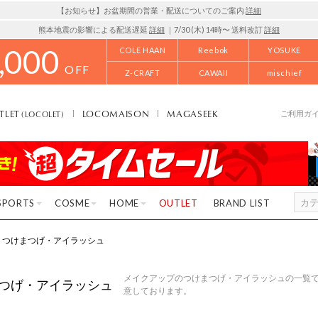
【お知らせ】お盆期間の営業・配送についてのご案内
詳細
熊本地震の影響による配送遅延
詳細
｜7/30 (木) 14時〜 送料改訂
詳細
,000
COLE HAAN
Reebok
YOSUKE
OFF
Z-CRAFT
CAWAII
mischief
TLET
LOCOMAISON
MAGASEEK
(LOCOLET)
ご利用ガ
SPORTS
COSME
HOME
OUTLET
BRAND LIST
つけまつげ・アイラッシュ
メイクアップのつけまつげ・アイラッシュの一覧で
つげ・アイラッシュ
意しております。