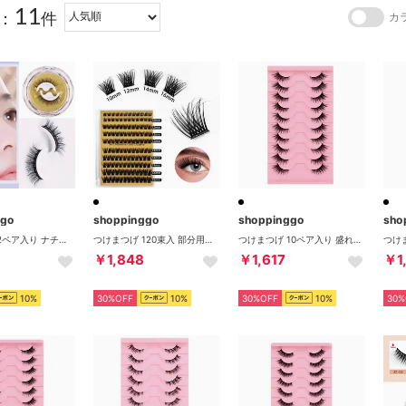
11
：
件
カ
ggo
shoppinggo
shoppinggo
sho
つけまつげ 2ペア入り ナチュラル目尻 接着剤不要 アイラッシュバリューパック 上まつげ用つけまつげ 付け睫【返品不可商品】 （ブラック）
つけまつげ 120束入 部分用つけまつげ 上まつげ用 セルフまつ毛 ナチュラル ボリュームアップ 【返品不可商品】 （MJ1005）
つけまつげ 10ペア入り 盛れる 自然 上まつげ用つけまつ毛 セルフまつ毛 ボリュームアップ アットコスメ 長持ち 付け睫 初心者 繰り返し使える【返品不可商品】 （BY06）
￥1,848
￥1,617
￥1
10%
30%OFF
10%
30%OFF
10%
30%