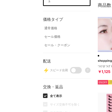
ュ
商品数
価格タイプ
通常価格
セール価格
セール・クーポン
配送
shoppin
スピード出荷
?
￥1,125
0%OFF
交換・返品
全て表示
サイズ交換不可を除く