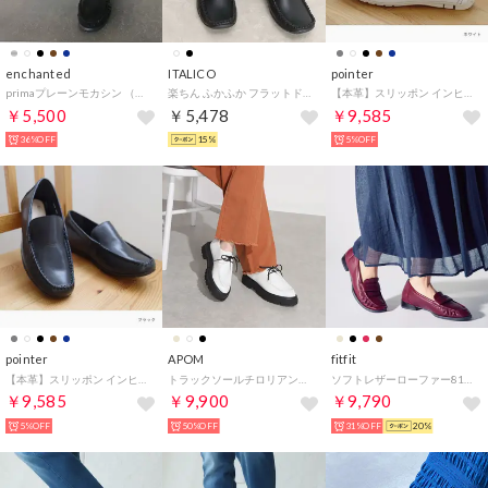
enchanted
ITALICO
pointer
primaプレーンモカシン （ブラック）
楽ちん ふかふか フラットドライビング シューズ （ブラック）
【本革】スリッポン インヒール ローファー ドライビングシューズ レディース 靴 スニーカー レディース 黒 歩きやすい 3E 幅広 PO5980 （ホワイト）
￥5,500
￥5,478
￥9,585
36%OFF
15%
5%OFF
pointer
APOM
fitfit
【本革】スリッポン インヒール ローファー ドライビングシューズ レディース 靴 スニーカー レディース 黒 歩きやすい 3E 幅広 PO5980 （ブラック）
トラックソールチロリアンシューズ 40（ホワイト）
ソフトレザーローファー810 （レッド）
￥9,585
￥9,900
￥9,790
5%OFF
50%OFF
31%OFF
20%