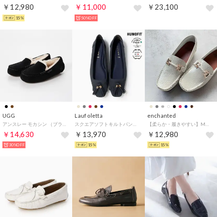
￥12,980
￥11,000
￥23,100
15%
50%OFF
UGG
Lauf oletta
enchanted
アンスレー モカシン （ブラック）
スクエアソフトキルトパンプス(LH120) （NAVY-S）
【柔らか・履きやすい】MELLOWソフトビットモカシンフラットシューズ （アイボリーコンビ）
￥14,630
￥13,970
￥12,980
30%OFF
15%
15%