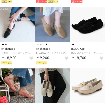
15%
22%OFF
20%
41%OFF
雑誌掲載
enchanted
enchanted
ROCKPORT
【本革】ビットローファーバブーシュ （ブラック）
MELLOW ソフトフィットスリッポンフラットシューズ （ベージュ）
BLARA／ブラーラ モカシンシューズ （ブラック）
￥18,920
￥9,900
￥18,700
15%
15%