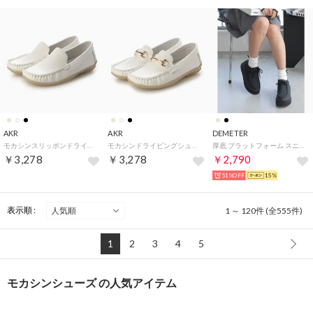
AKR
AKR
DEMETER
モカシンスリッポンドライビングシューズ （ホワイト）
モカシンドライビングシューズ （ホワイト）
厚底 プラットフォーム スニーカーライク モカシンシューズ （ブラックヌバック）
￥3,278
￥3,278
￥2,790
51%OFF
15%
表示順 :
1 ～ 120件 (全555件)
1
2
3
4
5
モカシンシューズ の人気アイテム