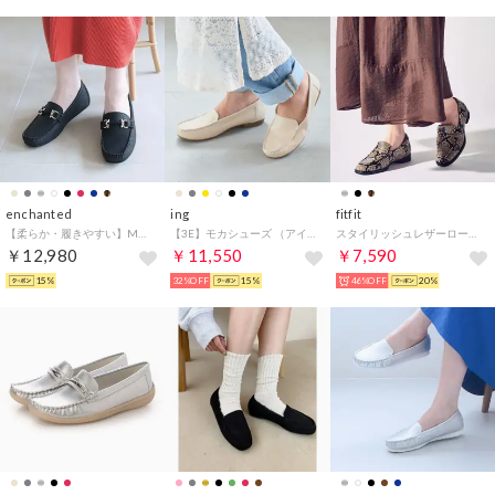
enchanted
ing
fitfit
【柔らか・履きやすい】MELLOW ソフトビットモカシンフラットシューズ（ブラック）
【3E】モカシューズ （アイボリーカタオシ）
スタイリッシュレザーローファー810 （パイソン）
￥12,980
￥11,550
￥7,590
15%
32%OFF
15%
46%OFF
20%