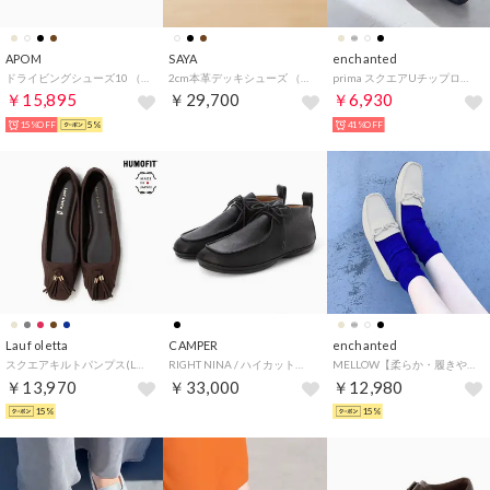
APOM
SAYA
enchanted
ドライビングシューズ10 （ホワイト）
2cm本革デッキシューズ （ダークブラウン）
prima スクエアUチップローファー （ブラックエナメル）
￥15,895
￥29,700
￥6,930
15%OFF
5%
41%OFF
Lauf oletta
CAMPER
enchanted
スクエアキルトパンプス(LH120) （D.BROWN-S）
RIGHT NINA / ハイカットシューズ （ブラック）
MELLOW【柔らか・履きやすい】ソフトチューブモカシン （アイボリー）
￥13,970
￥33,000
￥12,980
15%
15%