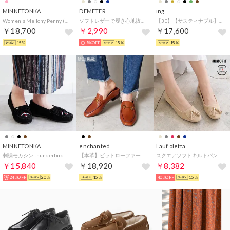
MINNETONKA
DEMETER
ing
Women's Mellony Penny (Coral) （Coral）
ソフトレザーで履き心地抜群 ビット付きドライビングシューズ （ベージュ）
【3E】【サスティナブル】ビット付きモカシューズ （アイボリー）
￥18,700
￥2,990
￥17,600
15%
8%OFF
15%
15%
雑誌掲載
MINNETONKA
enchanted
Lauf oletta
刺繍モカシン thunderbird-600tb-bl （BLACK）
【本革】ビットローファーバブーシュ （ブラウン）
スクエアソフトキルトパンプス(LH120) （BEIGE-S）
￥15,840
￥18,920
￥8,382
24%OFF
20%
15%
40%OFF
15%