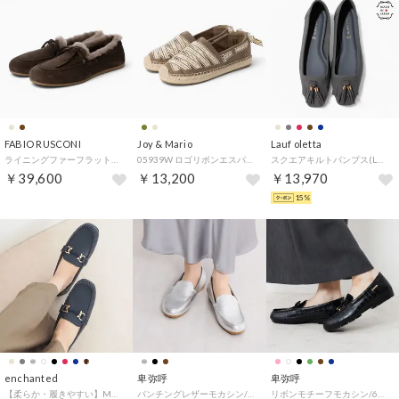
FABIO RUSCONI
Joy & Mario
Lauf oletta
ライニングファーフラットモカシューズ （ダークブラウンスウェード）
05939W ロゴリボンエスパドリーユ （カーキ）
スクエアキルトパンプス(LH120) （GRAY-S）
￥39,600
￥13,200
￥13,970
15%
enchanted
卑弥呼
卑弥呼
【柔らか・履きやすい】MELLOWソフトビットモカシンフラットシューズ（ネイビー）
パンチングレザーモカシン/651114 （シルバー）
リボンモチーフモカシン/651328 （ブラック）