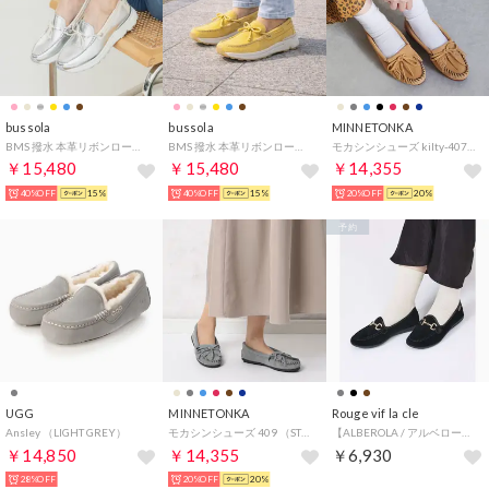
bussola
bussola
MINNETONKA
BMS 撥水 本革リボンローファー（シルバー） （Silver＆Beige）
BMS 撥水 本革リボンローファー（イエロー） （yellow）
モカシンシューズ kilty-407t-tp（TAUPE）
￥15,480
￥15,480
￥14,355
40%OFF
15%
40%OFF
15%
20%OFF
20%
予約
UGG
MINNETONKA
Rouge vif la cle
Ansley （LIGHT GREY）
モカシンシューズ 409 （STORM BLUE）
【ALBEROLA / アルベローラ】ベロア ビットローファー / フラットシュ （ブラック）
￥14,850
￥14,355
￥6,930
28%OFF
20%OFF
20%