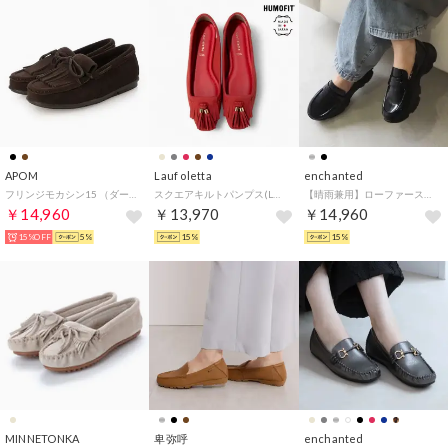
APOM
Lauf oletta
enchanted
フリンジモカシン15 （ダークブラウン）
スクエアキルトパンプス(LH120) （RED-S）
【晴雨兼用】ローファースニーカーシューズ （ブラックエナメル）
￥14,960
￥13,970
￥14,960
15%OFF
5%
15%
15%
MINNETONKA
卑弥呼
enchanted