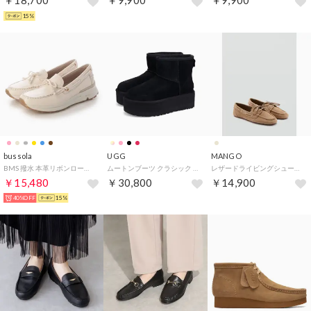
￥18,700
￥9,900
￥9,900
15%
bussola
UGG
MANGO
BMS 撥水 本革リボンローファー（アイボリー） （Beige）
ムートンブーツ クラシック ミニ プラットフォーム レディース 厚底 WCLASSIC MINI PLATFORM 1134991
レザードライビングシューズ .-- PAZ （パステルブラウン）
￥15,480
￥30,800
￥14,900
40%OFF
15%