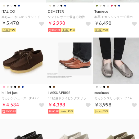
ITALICO
DEMETER
Tomieco
楽ちん ふかふか フラットドライビング シューズ （ブラック）
ソフトレザーで履き心地抜群 ビット付きドライビングシューズ （グレー）
本革 モカシンシューズ 紐カジュアル （NAVY）
￥5,478
￥2,990
￥6,490
15%
8%OFF
15%
15%
bullet jam
LASSU&FRISS
mooimooi
モカシンシューズ （DARK BROWN）
3E 軽量ドライビングスリッポン オフィスカジュアル フォーマル オケージョン /921 （ブラウン）
モカシンスリッポン （1141ガンメタルPU）
￥4,534
￥4,398
￥3,998
10%OFF
18%OFF
15%
15%