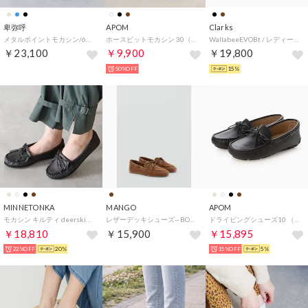
卑弥呼
APOM
Clarks
メタルポイントモカシン/661129 （ブラック）
ホースビットモカシン 30（ブラック）
WallabeeEVOBt / レディース ワラビーエヴォブーツ （ダークサンドスエード）
￥23,100
￥9,900
￥19,800
50%OFF
15%
MINNETONKA
MANGO
APOM
モカシン キルティ deerskin-kilty-69 （BLACK）
レザーデッキシューズ-- BOAT （ブラウン）
ドライビングシューズ10 （ブラック）
￥18,810
￥15,900
￥15,895
22%OFF
20%
15%OFF
5%