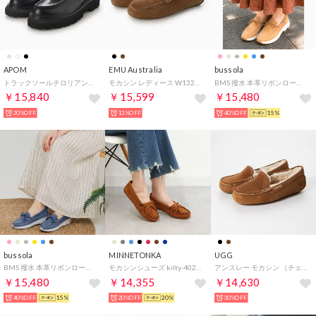
APOM
EMU Australia
bussola
トラックソールチロリアンシューズ40 （ブラック）
モカシン レディース W13211 SANDRINE シープスキン （ブラウン）
BMS 撥水 本革リボンローファー（キャメル） （Camel）
￥15,840
￥15,599
￥15,480
20%OFF
13%OFF
40%OFF
15%
bussola
MINNETONKA
UGG
BMS 撥水 本革リボンローファー（ブルー） （Bule）
モカシンシューズ kilty-402-br（BROWN）
アンスレー モカシン （チェスナット）
￥15,480
￥14,355
￥14,630
40%OFF
15%
20%OFF
20%
30%OFF