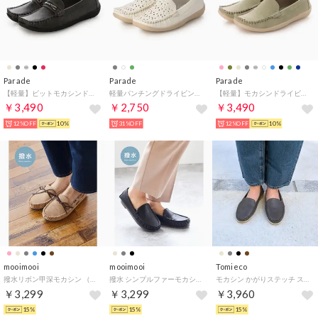
Parade
Parade
Parade
【軽量】ビットモカシンドライビングシューズ 18799 （グレー）
軽量パンチングドライビングシューズ 22233【Parade】 （ホワイト）
【軽量】モカシンドライビングシューズ 18936 （ミント）
￥3,490
￥2,750
￥3,490
12%OFF
10%
31%OFF
12%OFF
10%
mooimooi
mooimooi
Tomieco
撥水リボン甲深モカシン （3033ベージュxレオパード甲深SD）
撥水 シンプルファーモカシン （1020ブラックPU）
モカシン かがりステッチ スリッポンカジュアル （GRAY）
￥3,299
￥3,299
￥3,960
15%
15%
15%