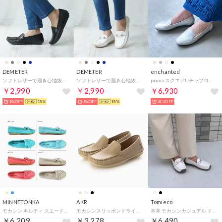
DEMETER
DEMETER
enchanted
ソフトレザーで履き心地抜群 シンプルドライビングシューズ （ブラック）
ソフトレザーで履き心地抜群 ビット付きドライビングシューズ （ホワイト）
prima スクエアUチップローファー （シルバー）
￥2,990
￥2,990
￥6,930
8%OFF
15%
8%OFF
15%
41%OFF
MINNETONKA
AKR
Tomieco
モカシン キルティ スエード ハードソール KILTY SUEDE MOC HARDSOLE レディース
モカシンスリッポンドライビングシューズ （ベージュ）
本革 モカシンカジュアル ドライビング底 ふわふわクッション （WHITE）
￥6,209
￥3,278
￥6,490