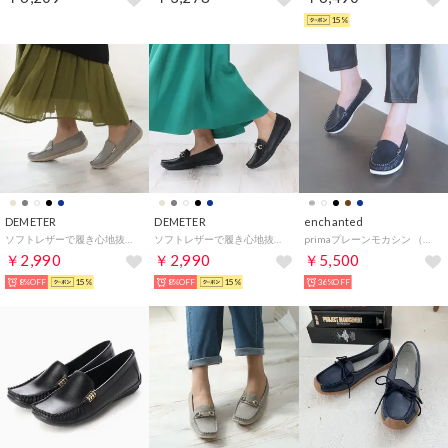
15%
DEMETER
DEMETER
enchanted
ソフトレザーで履き心地抜群 シンプルドライビングシューズ （グレー）
ソフトレザーで履き心地抜群 ビット付きドライビングシューズ （ブラック）
primaプレーンモカシン （ネイビー）
￥2,990
￥2,990
￥5,500
8%OFF
15%
8%OFF
15%
36%OFF