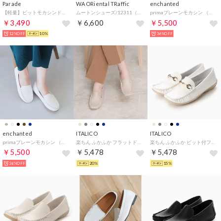
Parade
WA ORiental TRaffic
enchanted
【軽量】ビットモカシンドライビングシューズ 18799 （メタリックシルバー）
ムートンシューズ/12311（BLACK）
primaプレーンモカシン （シルバー）
￥3,490
￥6,600
￥5,500
12%OFF
10%
36%OFF
enchanted
ITALICO
ITALICO
primaプレーンモカシン （ホワイト）
楽ちん ふかふか フラットドライビング シューズ （ベージュ）
楽ちん ふかふか ビット付フラットドライビング シューズ （ホワイト）
￥5,500
￥5,478
￥5,478
36%OFF
20%
15%