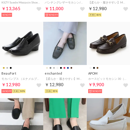
KILTY Suede Moccasin Shoes （ストーン ベージュ）
パンチングレザーモカシン/651114 （ブラウン）
【柔らか・履きやすい】MELLOWソフトビットモカシンフラットシューズ（ガンメタ）
￥13,365
￥11,000
￥12,980
10%OFF
50%OFF
15%
BeauFort
enchanted
APOM
モカパンプス （エナメルブラック）
【柔らか・履きやすい】MELLOWソフトビットモカシンフラットシューズ（ダークグレー）
ホースビットモカシン 30（ダークブラウン）
￥12,980
￥12,980
￥9,900
26%OFF
10%
15%
50%OFF