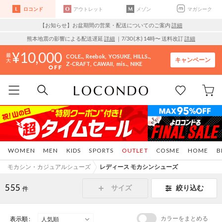
ロコンド
アウトレット
メゾン
マガシーク
【お知らせ】お盆期間の営業・配送についてのご案内
詳細
熊本地震の影響による配送遅延
詳細
｜7/30 (木) 14時〜 送料改訂
詳細
10,000
COLE..
Reebok
YOSUKE
HILLS..
キャンペーン
Z-CRAFT
CAWAII
mis..
NIKE
WOMEN
MEN
KIDS
SPORTS
OUTLET
COSME
HOME
B
モカシン・カジュアルシューズ
レディース モカシンシューズ
555
サイズ
絞り込む
件
カラーをまとめる
表示順 :