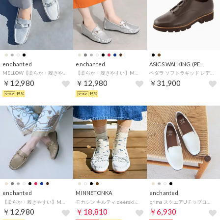
enchanted
enchanted
ASICS WALKING (PEDALA)
MELLOW【柔らか・履きやすい】ソフトチューブモカシン （シルバー）
【柔らか・履きやすい】MELLOWソフトビットモカシンフラットシューズ（シルバー）
ペダラ ソフトラギッド レディース 3E 3.0cmヒール （コーヒー×コーヒー）
￥12,980
￥12,980
￥31,900
15%
15%
enchanted
MINNETONKA
enchanted
【柔らか・履きやすい】MELLOWソフトビットモカシンフラットシューズ（グレージュ）
モカシン キルティ deerskin-kilty-64 （WHITE）
prima スクエアUチップローファー （アイボリー）
￥12,980
￥18,810
￥6,930