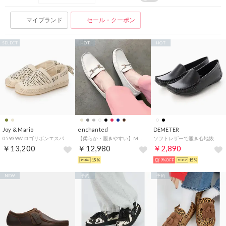
マイブランド
セール・クーポン
SELECT
HOT
HOT
Joy & Mario
enchanted
DEMETER
05939W ロゴリボンエスパドリーユ （ベージュ）
【柔らか・履きやすい】MELLOWソフトビットモカシンフラットシューズ（アイボリー）
ソフトレザーで履き心地抜群☆シンプル ドライビングシューズ （ブラック）
￥13,200
￥12,980
￥2,890
15%
9%OFF
15%
NEW
予約
予約