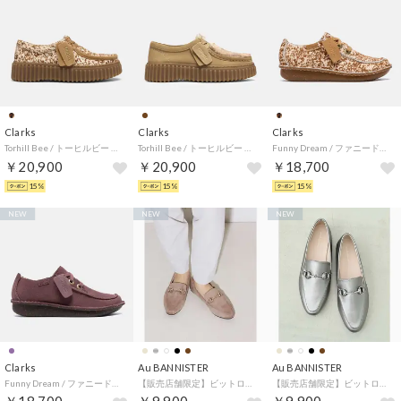
Clarks
Clarks
Clarks
Torhill Bee / トーヒルビー （ブラウンアニマルプリント）
Torhill Bee / トーヒルビー （ウォームサンドスエード）
Funny Dream / ファニードリーム （ブラウンアニマルプリント）
￥20,900
￥20,900
￥18,700
15%
15%
15%
NEW
NEW
NEW
Clarks
Au BANNISTER
Au BANNISTER
Funny Dream / ファニードリーム （プラム）
【販売店舗限定】ビットローファー （ベージュ）
【販売店舗限定】ビットローファー （シルバー）