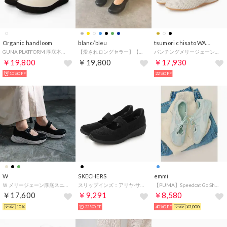
Organic handloom
blanc/bleu
tsumori chisato WALK
GUNA PLATFORM 厚底本革ヒールガード付きサンダル （ホワイト）
【愛されロングセラー】【日本製/本革/3E幅】21.0～24.5cm 「やみつきふかふかインソール」 メリージェーン ストラップパンプス （ブラック）
パンチングメリージェーンスニーカー （アイボリー）
￥19,800
￥19,800
￥17,930
10%OFF
22%OFF
W
SKECHERS
emmi
Ｗ メリージェーン厚底スニーカー （ブラック）
スリップインズ：アリヤ-サトル グリーム （ブラック）
【PUMA】Speedcat Go Sheerns （LBLU）
￥17,600
￥9,291
￥8,580
10%
22%OFF
40%OFF
¥3,000