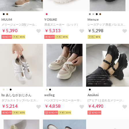
MUUM
YOSUKE
Menue
メリージェーン2段ソールニットローファー （OK）
厚底スニーカー （レッド）
レースアップ 厚底 バレエスニーカー （4020ブラック）
￥5,390
￥5,313
￥5,298
50%OFF
15%
30%OFF
15%
15%
by あしながおじさん
welleg
AmiAmi
ダブルストラップバレエスニーカー （オフホワイトコンビ）
ハンズフリー スニーカーサンダル （4033ベージュ）
[アミアミ] 走れるメリージェーン スニーカーパンプス スニーパン 5.5cmソール レディース RYL300 （ブラック(スムース)）
￥5,214
￥4,858
￥4,490
40%OFF
10%
10%OFF
15%
10%OFF