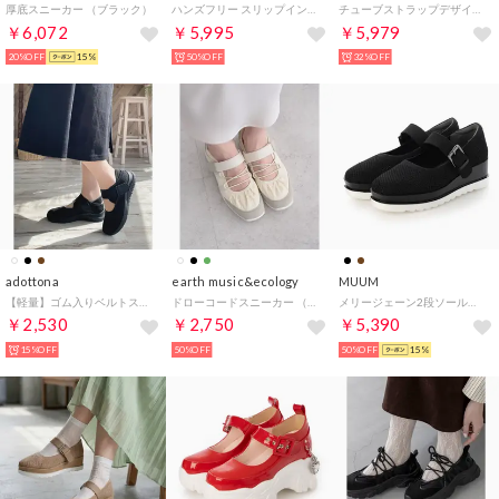
厚底スニーカー （ブラック）
ハンズフリー スリップインズ：オンザゴー フレックス ラディアント - エステル （TAUPE）
チューブストラップデザインベルトスニーカー/OT3751 （SILVER）
￥6,072
￥5,995
￥5,979
20%OFF
15%
50%OFF
32%OFF
adottona
earth music&ecology
MUUM
【軽量】ゴム入りベルトスニーカー （BLK）
ドローコードスニーカー （アイボリー）
メリージェーン2段ソールニットローファー （BL）
￥2,530
￥2,750
￥5,390
15%OFF
50%OFF
50%OFF
15%