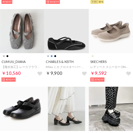
40%OFF
10%OFF
15%
CUMUU_DIANA
CHARLES & KEITH
SKECHERS
【撥水加工】レースフラワー ストラップシューズ （シルバー生地）
Mika ミカ クロスオーバー メリージェーンスニーカー （Black Textured）
レディース スニーカー ON-THE-GO FLEX RADIANT 138497 （ベージュ）
￥10,560
￥9,900
￥9,592
40%OFF
20%OFF