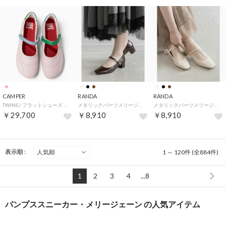
CAMPER
RANDA
RANDA
TWINS / フラットシューズ （ピンク）
メタリックパーツメリージェーンパンプス （D.BROWN）
メタリックパーツメリージェーンパンプス （IVORY）
￥29,700
￥8,910
￥8,910
表示順 :
1 ～ 120件 (全884件)
1
2
3
4
...8
パンプススニーカー・メリージェーン の人気アイテム