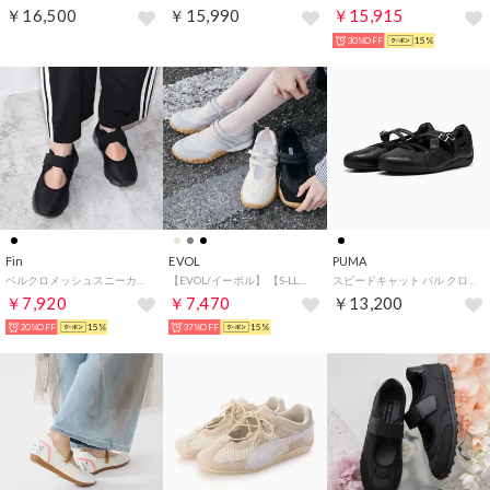
￥16,500
￥15,990
￥15,915
30%OFF
15%
Fin
EVOL
PUMA
ベルクロメッシュスニーカー【低反発スポンジ入り】 （ブラック）
【EVOL/イーボル】 【S-LLサイズ展開・柔らかい】ダブルストラップメリージェーンスニーカー JA5993 （グレー）
スピードキャット バル クロック（SPEEDCAT BAL CROC） （BLACK-COOL DARK GRAY）
￥7,920
￥7,470
￥13,200
20%OFF
15%
37%OFF
15%