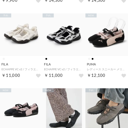
￥9,900
￥14,300
￥14,300
予約
予約
NEW
FILA
FILA
PUMA
ECHAPPE VC v2 / フィラエシャッペブイシーブイ2 / カジュアルスニーカー / ロープロファイル （Cub/Oat Milk/Silver）
ECHAPPE VC v2 / フィラエシャッペブイシーブイ2 / カジュアルスニーカー / ロープロファイル （Black/Silver）
レディース スニーカー メリージェーン 薄底 SPEEDCAT BALLET SD WNS スピードキャット 401287 （ブラック）
￥11,000
￥11,000
￥12,100
NEW
NEW
予約