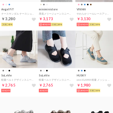
Angel FiT
miniministore
VIVIAN
ナースサンダル ナースシューズ メディカルシューズ オフィスサンダル ルームシューズ クロスベルト ゴムバンド メッシュ af_16545 （PINK）
厚底メリージェーンスニーカーバレエコア靴 （ベージュ）
やわらかソールレースアップベルトスニーカー （ブラック）
￥3,280
￥3,173
￥3,130
15%
40%OFF
25%
10%OFF
15%
SoLeVie
SoLeVie
HUSKY
軽量ベルトデザインスニーカー （グレー）
軽量ベルトデザインスニーカー （ブラック）
onni ELAMA 軽量 メッシュ ニット メリージェーン フラットシューズ （BLUE）
￥2,765
￥2,765
￥1,980
30%OFF
30%OFF
28%OFF
15%