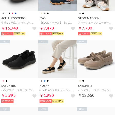
ACHILLES SORBO
EVOL
STEVE MADDEN
牛革 3E 厚底 ストラップシューズ （ネイビー/コーヒー）
【EVOL/イーボル】 【S-LLサイズ展開・柔らかい】ダブルストラップメリージェーンスニーカー JA5993 （ブラック）
メリージェーンスニーカー （シルバー）
￥16,940
￥7,470
￥7,700
30%OFF
15%
37%OFF
15%
50%OFF
15%
HOT
HOT
NEW
SKECHERS
HUSKY
SKECHERS
ハンズフリー スリップインズ：オンザゴー フレックス ラディアント - スローン （BLACK）
onni ELAMA 軽量 メッシュ ニット メリージェーン フラットシューズ （BLACK）
ハンズフリー スリップインズ オンザゴー フレックス ラディアント - マロリー （TAUPE）
￥5,995
￥1,980
￥12,650
50%OFF
28%OFF
15%
予約
NEW
NEW