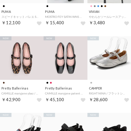
PUMA
PUMA
VIVIAN
スピードキャット バレエ SD WNS（SPEEDCAT BALLET SD WNS） （Black-Mauve Mist）
MOSTRO FEY SATIN WNS スニーカー 403368 （ブラック×グレー）
やわらかソールレースアップベルトスニーカー （グレー）
￥12,100
￥15,400
￥3,480
NEW
NEW
NEW
Pretty Ballerinas
Pretty Ballerinas
CAMPER
CAMILLE maryjane ybaz / カミーユ レオパード メリージェーン バレエシューズ （YBAZ-YBAZ）
CAMILLE maryjane patent / カミーユ パテント メリージェーン バレエシューズ （NEGRO-NEGRO）
RIGHT NINA / フラットシューズ （シルバー）
￥42,900
￥45,100
￥28,600
NEW
NEW
NEW