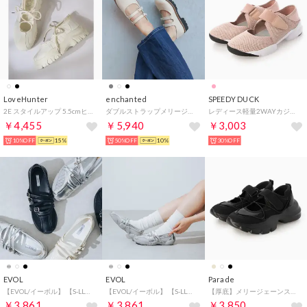
LoveHunter
enchanted
SPEEDY DUCK
2E スタイルアップ 5.5cmヒール 厚底バレエスニーカー オフィスカジュアル 韓国ファッション ストリート系 ワイドパンツ ロングスカート 歩きやすい 履きやすい 痛くない /2252 （アイボリー）
ダブルストラップメリージェーンタンクソールシューズ （アイボリー）
レディース軽量2WAYカジュアルスリッポン 8911 （PNK）
￥4,455
￥5,940
￥3,003
10%OFF
15%
50%OFF
10%
30%OFF
EVOL
EVOL
Parade
【EVOL/イーボル】 【S-LLサイズ展開・クッション入り】クロスメッシュメリージェーンスニーカー JA5963 （ブラック）
【EVOL/イーボル】 【S-LLサイズ展開・クッション入り】クロスメッシュメリージェーンスニーカー JA5963 （シルバー）
【厚底】メリージェーンスニーカー QNK2600 （ブラック）
￥3,861
￥3,861
￥3,850