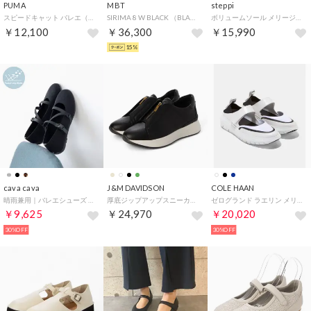
PUMA
MBT
steppi
スピードキャット バレエ（SPEEDCAT BALLET） （BLACK）
SIRIMA 8 W BLACK （BLACK）
ボリュームソール メリージェーン スニーカー （ブラック×ホワイト）
￥12,100
￥36,300
￥15,990
15%
cava cava
J&M DAVIDSON
COLE HAAN
晴雨兼用｜バレエシューズ （ブラック）
厚底ジップアップスニーカー （ブラック）
ゼログランド ラエリン メリージェーン スニーカー womens （ホワイト / ブラック / シルバー レザー）
￥9,625
￥24,970
￥20,020
30%OFF
30%OFF