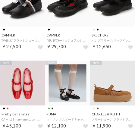
CAMPER
CAMPER
SKECHERS
TWINS / フラットシューズ （ブラック）
PEU PATH+ / カジュアルシューズ （ブラック）
ハンズフリー スリップインズ オンザゴー フレックス ラディアント - マロリー （BLACK）
￥27,500
￥29,700
￥12,650
NEW
NEW
NEW
Pretty Ballerinas
PUMA
CHARLES & KEITH
CAMILLE maryjane patent / カミーユ パテント メリージェーン バレエシューズ （RUBI-RED）
ウィメンズ スピードキャット バレエ エトワール スニーカー Speedcat Ballet Etoile Wns （Black）
メリージェーン プラットフォーム スニーカー （Cognac）
￥45,100
￥12,100
￥11,900