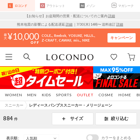
ロコンド
アウトレット
メゾン
マガシーク
【お知らせ】お盆期間の営業・配送についてのご案内
詳細
熊本地震の影響による配送遅延
詳細
｜7/30 (木) 14時〜 送料改訂
詳細
10,000
COLE..
Reebok
YOSUKE
HILLS..
キャンペーン
Z-CRAFT
CAWAII
mis..
NIKE
WOMEN
MEN
KIDS
SPORTS
OUTLET
COSME
HOME
B
スニーカー
レディース パンプススニーカー・メリージェーン
884
サイズ
絞り込む
件
カラーをまとめる
表示順 :