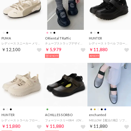
PUMA
ORiental TRaffic
HUNTER
レディース スニーカー メリージェーン 薄底 SPEEDCAT BALLET SD WNS スピードキャット 401287 （アイボリー）
チューブストラップデザインベルトスニーカー/OT3751 （BLACK）
レディース トラベル フロー スポーティ メリージェーン トレーナー （ブラック）
￥12,100
￥5,979
￥11,880
32%OFF
40%OFF
HUNTER
ACHILLES SORBO
enchanted
レディース トラベル フロー スポーティ メリージェーン トレーナー （ホワイトウィロー）
フォーツースリー084 （OV）
MELLOW【魔法の靴】ソフトメリージェーンバブーシュ （エタン）
￥11,880
￥11,880
￥11,880