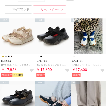
マイブランド
セール・クーポン
HOT
HOT
HOT
bussola
CAMPER
CAMPER
BMS 本革 ベルテッドスニーカー （MAIALE MET. WOVEN GOLD）
KARST 2 / カジュアルシューズ （ブラック）
KARST 2 / カジュアルシューズ （ホワイト）
￥17,836
￥17,600
￥17,600
30%OFF
15%
50%OFF
50%OFF
HOT
HOT
HOT