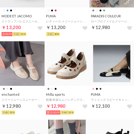
MODE ET JACOMO
PUMA
PARADIS COULEUR
ストラップバレエスニーカー （ホワイト）
レディース メリージェーン 韓国 コリア SPEEDCAT GO WOMENS スピードキャット スニーカー 403589 （オフホワイト）
ロープロファイルメリージェーンスニーカー （ブラックコンビ）
￥13,200
￥13,200
￥12,980
20%OFF
15%
10%
enchanted
Milla sports
PUMA
メリージェーンスニーカー （アイボリー）
軽量4E楽ちんパンチングストラップシューズ （アイボリー）
ウィメンズ スピードキャット バレエ SD スニーカー （Black-White-Warm White）
￥12,980
￥12,980
￥12,100
15%
15%OFF
15%