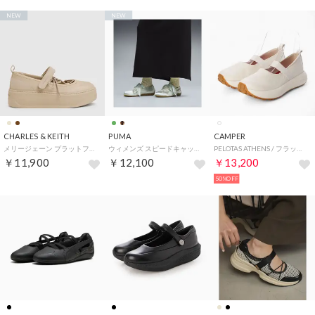
NEW
NEW
CHARLES & KEITH
PUMA
CAMPER
メリージェーン プラットフォーム スニーカー （Beige）
ウィメンズ スピードキャット バレエ エトワール スニーカー Speedcat Ballet Etoile Wns （Cr?me De Mint-Gum）
PELOTAS ATHENS / フラットシューズ （ホワイト）
￥11,900
￥12,100
￥13,200
50%OFF