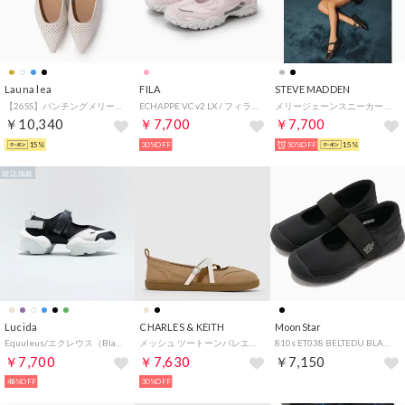
Launa lea
FILA
STEVE MADDEN
【26SS】パンチングメリージェーンフラットパンプス(0631) （アイボリー）
ECHAPPE VC v2 LX / フィラエシャッペブイシーブイ2 / カジュアルスニーカー （Shrinking Violet/GRAY）
メリージェーンスニーカー （ブラック）
￥10,340
￥7,700
￥7,700
15%
30%OFF
50%OFF
15%
雑誌掲載
Lucida
CHARLES & KEITH
MoonStar
Equuleus/エクレウス（Black）ベルクロボリュームスニーカーサンダル
メッシュ ツートーンバレエスニーカー （Sand）
810s ET038 BELTEDU BLACK [54410397 SS24] （BLACK）
￥7,700
￥7,630
￥7,150
48%OFF
30%OFF