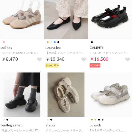
adidas
Launa lea
CAMPER
BARREDA MARY JANE レディースシューズ バレエスニーカー ロープロファイル(バレダメリージェーン) KJ2254 パテモーブ/オフホワイト/ガム
【26SS】パンチングメリージェーンフラットパンプス(0631) （ブラック）
BRUTUS+ / カジュアルシューズ （ブラック）
￥8,470
￥10,340
￥16,500
15%
50%OFF
welleg sellect
steppi
bussola
厚底 メリージェーン ALL STAR R SURGETRAINER MJ OX （4020ブラック／OX）
ボリュームソール メリージェーン スニーカー （グレージュラメ）
BMS 本革 ベルテッドスニーカー （BANDIELA LIGHT GREY）