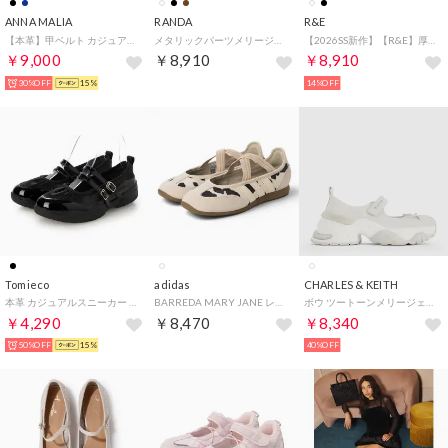
ANNA MALIA
RANDA
R&E
【本革】甲ベルト カジュアルシューズ （ブラック）
メタリックパーツメリージェーンパンプス （BLACK）
【2026SS新作】【R&E】厚底スニーカーソールメリージェーンシューズ （ブラックエナメル）
￥9,000
￥8,910
￥8,910
30%OFF
15%
14%OFF
Tomieco
adidas
CHARLES & KEITH
本革 カジュアルスニーカー ローカットシューズ （BLACK）
BARREDA MARY JANE レディースシューズ バレエスニーカー(バレダメリージェーン) KI2755 ワンダーホワイト/クリスタルリネン
ボウ ツートーンメリージェーンスニーカー （White）
￥4,290
￥8,470
￥8,340
50%OFF
15%
40%OFF