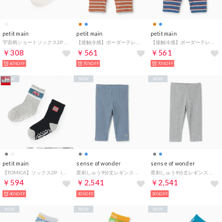
petit main
petit main
petit main
宇宙柄ショートソックス2P （オフ ホワイト）
【接触冷感】ボーダーテレコ7分丈レギンス （オレンジ）
【接触冷感】ボーダーテレコ7分丈レギンス （ブルー）
￥308
￥561
￥561
60%OFF
70%OFF
70%OFF
NEW
NEW
NEW
petit main
sense of wonder
sense of wonder
【TOMICA】ソックス2P （ライト グレー）
星刺しゅう9分丈レギンス （ブルー）
星刺しゅう9分丈レギンス （グレー）
￥594
￥2,541
￥2,541
40%OFF
30%OFF
30%OFF
NEW
NEW
NEW