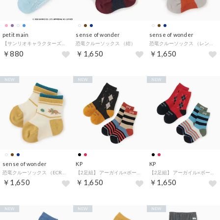
petit main
sense of wonder
sense of wonder
【サンリオキャラクターズ】ショート丈ソックス （サックス）
恐竜クルーソックス （紺）
恐竜クルーソックス （レンガ）
￥880
￥1,650
￥1,650
NEW
NEW
NEW
sense of wonder
KP
KP
恐竜クルーソックス （ECRU(キナリ)）
【2足組】 アーガイル×ボーダー ソックスセット （黒）
【2足組】 アーガイル×ボーダー ソックスセット （赤）
￥1,650
￥1,650
￥1,650
NEW
NEW
NEW