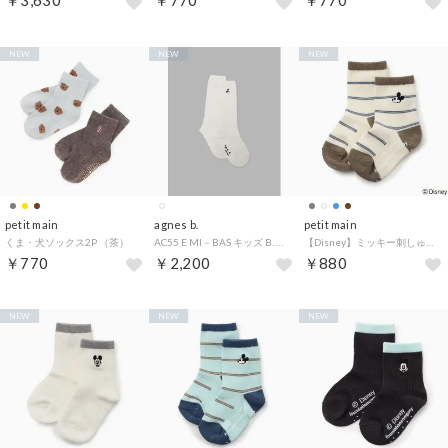
￥3,630
￥770
￥770
NEW
NEW
NEW
petit main
agnes b.
petit main
くま・犬ソックス2P （茶）
AC55 E MI－BAS キッズ B. ハイソックス （ホワイト）
【Disney】ミッキー刺しゅうソックス （モカ茶）
￥770
￥2,200
￥880
NEW
NEW
NEW