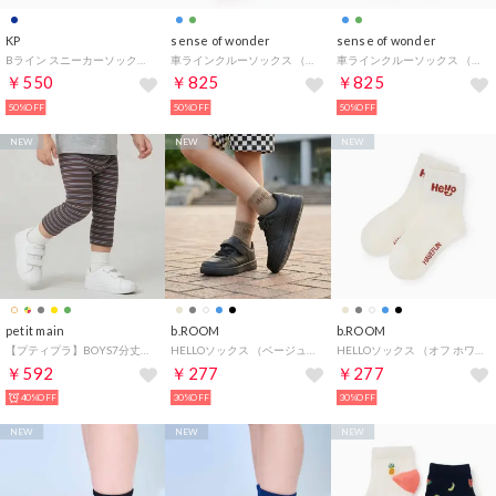
KP
sense of wonder
sense of wonder
Bライン スニーカーソックス （紺）
車ラインクルーソックス （ブルー）
車ラインクルーソックス （グリーン）
￥550
￥825
￥825
50%OFF
50%OFF
50%OFF
NEW
NEW
NEW
petit main
b.ROOM
b.ROOM
【プティプラ】BOYS7分丈レギンス （ボーダー）
HELLOソックス （ベージュ）
HELLOソックス （オフ ホワイト）
￥592
￥277
￥277
40%OFF
30%OFF
30%OFF
NEW
NEW
NEW