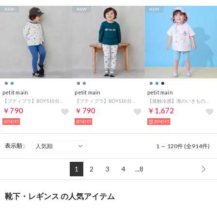
NEW
NEW
NEW
petit main
petit main
petit main
【プティプラ】BOYS10分丈レギンス （ブルー）
【プティプラ】BOYS10分丈レギンス （シロモク）
【接触冷感】海のいきもの7分丈レギンス （ライト ブルー）
￥790
￥790
￥1,672
20%OFF
20%OFF
20%OFF
表示順 :
1 ～ 120件 (全914件)
1
2
3
4
...8
靴下・レギンス の人気アイテム