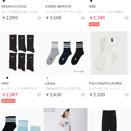
BEAMS SCHOOL
UNDER ARMOUR
NIKE
キッズ 10分丈スポーツレギンス （BK）
コールドギア アーマー レギンス レギンス （ホワイト×ブラック）
ジュニア ソックス CORE FUTURA INFANT/TODDLER ANKLE NO SLIP 3PK MN0050 （Black）
￥2,090
￥5,500
￥1,340
18%OFF
NIKE
adidas
POLO RALPH LAUREN
キッズ ソックス 6PYA エブリデイクッションクルーソックス SX6910 （ブラック）
【adidas(アディダス)】3足組 靴下 ワンポイント 3本ライン ロゴ クルー丈 消臭(123-16B7)アソート001 M （アソート001）
(ベビー)カフド ソックス （100ホワイト）
￥2,387
￥1,430
￥1,320
30%OFF
NEW