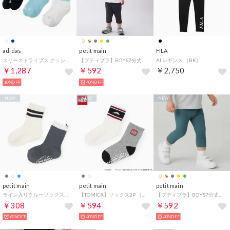
adidas
petit main
FILA
スリーストライプス クッション スポーツウェア クルーソックス3足組 靴下 （ネイビー×Iブルー×ホワイト）
【プティプラ】BOYS7分丈レギンス （チャコール）
AI レギンス （BK）
￥1,287
￥592
￥2,750
10%OFF
40%OFF
NEW
NEW
NEW
petit main
petit main
petit main
ライン入りクルーソックス2P （ブルー グレー）
【TOMICA】ソックス2P （オフ ホワイト）
【プティプラ】BOYS7分丈レギンス （ブルー グリーン）
￥308
￥594
￥592
60%OFF
40%OFF
40%OFF