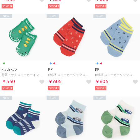
50%OFF
50%OFF
50%OFF
NEW
NEW
NEW
kladskap
KP
KP
恐竜・サメスニーカーインソックス （グリーン）
B総柄 スニーカーソックス 【COOLMAX】 （赤）
B総柄 スニーカーソックス 【COOLMAX】 （サックス）
￥550
￥605
￥605
50%OFF
50%OFF
50%OFF
NEW
NEW
NEW