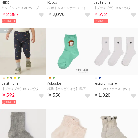
NIKE
Kappa
petit main
キッズ ソックス 6PYA エブリデイクッションクルーソックス SX6910 （ホワイト）
AI ボトムスインナー （BK）
【プティプラ】BOYS7分丈レギンス （カラシ）
￥2,387
￥2,090
￥592
30%OFF
40%OFF
NEW
petit main
fukuske
repipi armario
【プティプラ】BOYS7分丈レギンス （マルチ）
福助 【パンどろぼう】 靴下 無地 刺繍 クルー丈 (369-25A7)子供 キッズ ふくすけ （Nグリーン630）
REPIPIAO ソックス （WT）
￥592
￥550
￥1,320
40%OFF