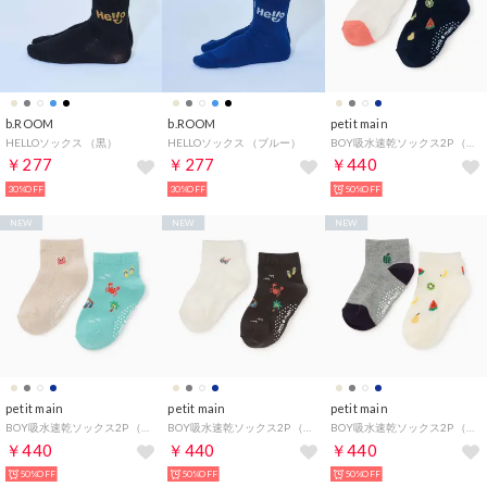
b.ROOM
b.ROOM
petit main
HELLOソックス （黒）
HELLOソックス （ブルー）
BOY吸水速乾ソックス2P （紺）
￥277
￥277
￥440
30%OFF
30%OFF
50%OFF
NEW
NEW
NEW
petit main
petit main
petit main
BOY吸水速乾ソックス2P （薄ベージュ）
BOY吸水速乾ソックス2P （オフ ホワイト）
BOY吸水速乾ソックス2P （トップ グレー）
￥440
￥440
￥440
50%OFF
50%OFF
50%OFF