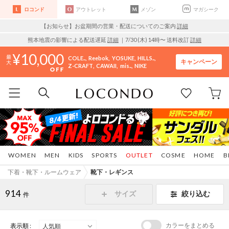
ロコンド
アウトレット
メゾン
マガシーク
【お知らせ】お盆期間の営業・配送についてのご案内
詳細
熊本地震の影響による配送遅延
詳細
｜7/30 (木) 14時〜 送料改訂
詳細
10,000
COLE..
Reebok
YOSUKE
HILLS..
キャンペーン
Z-CRAFT
CAWAII
mis..
NIKE
WOMEN
MEN
KIDS
SPORTS
OUTLET
COSME
HOME
B
下着・靴下・ルームウェア
靴下・レギンス
914
サイズ
絞り込む
件
カラーをまとめる
表示順 :