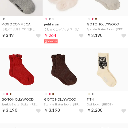
MONO COMME CA
petit main
GO TO HOLLYWOOD
〔モノコムサ〕 Cロゴ刺しゅうソックス(キッズ・ベビーサイズ) （グレー）
くしゅくしゅソックス （ピンク）
Sparkle Skater Socks （OFF WHITE）
￥349
￥264
￥3,190
60%OFF
GO TO HOLLYWOOD
GO TO HOLLYWOOD
FITH
Sparkle Skater Socks （RED）
Sparkle Skater Socks （BROWN）
Owl Socks （BEIGE）
￥3,190
￥3,190
￥2,200