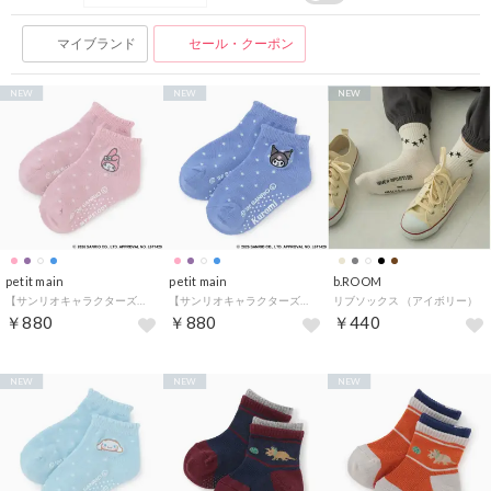
マイブランド
セール・クーポン
NEW
NEW
NEW
petit main
petit main
b.ROOM
【サンリオキャラクターズ】ショート丈ソックス （ライト ピンク）
【サンリオキャラクターズ】ショート丈ソックス （ラベンダー）
リブソックス （アイボリー）
￥880
￥880
￥440
NEW
NEW
NEW