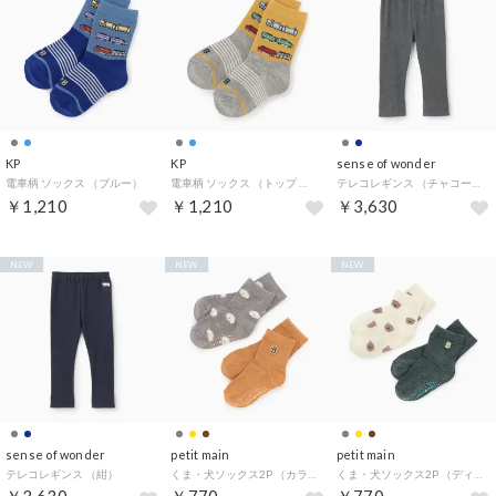
KP
KP
sense of wonder
電車柄 ソックス （ブルー）
電車柄 ソックス （トップ グレー）
テレコレギンス （チャコール）
￥1,210
￥1,210
￥3,630
NEW
NEW
NEW
sense of wonder
petit main
petit main
テレコレギンス （紺）
くま・犬ソックス2P （カラシ）
くま・犬ソックス2P （ディープ グレー）