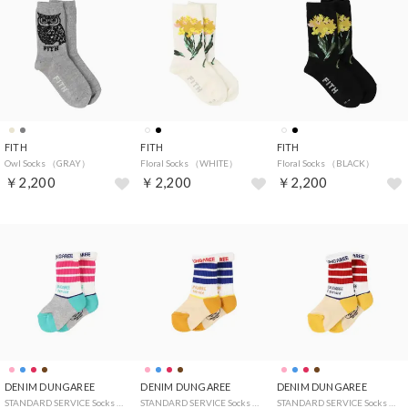
FITH
FITH
FITH
Owl Socks （GRAY）
Floral Socks （WHITE）
Floral Socks （BLACK）
￥2,200
￥2,200
￥2,200
DENIM DUNGAREE
DENIM DUNGAREE
DENIM DUNGAREE
STANDARD SERVICE Socks （PINK）
STANDARD SERVICE Socks （BLUE）
STANDARD SERVICE Socks （RED）