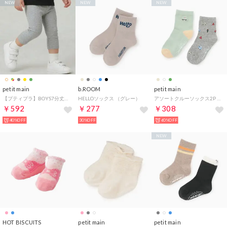
NEW
NEW
NEW
petit main
b.ROOM
petit main
【プティプラ】BOYS7分丈レギンス （トップ グレー）
HELLOソックス （グレー）
アソートクルーソックス2P （ミント）
￥592
￥277
￥308
40%OFF
30%OFF
60%OFF
NEW
HOT BISCUITS
petit main
petit main