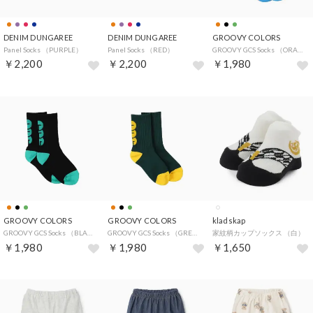
DENIM DUNGAREE
DENIM DUNGAREE
GROOVY COLORS
Panel Socks （PURPLE）
Panel Socks （RED）
GROOVY GCS Socks （ORANGE）
￥2,200
￥2,200
￥1,980
GROOVY COLORS
GROOVY COLORS
kladskap
GROOVY GCS Socks （BLACK）
GROOVY GCS Socks （GREEN）
家紋柄カップソックス （白）
￥1,980
￥1,980
￥1,650