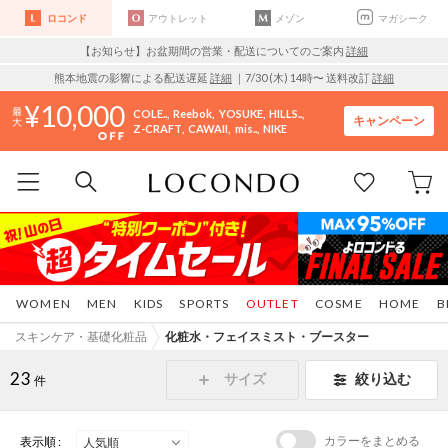
ロコンド
アウトレット
メゾン
マガシーク
【お知らせ】お盆期間の営業・配送についてのご案内
詳細
熊本地震の影響による配送遅延
詳細
｜7/30 (木) 14時〜 送料改訂
詳細
10,000
COLE..
Reebok
YOSUKE
HILLS..
キャンペーン
Z-CRAFT
CAWAII
mis..
NIKE
WOMEN
MEN
KIDS
SPORTS
OUTLET
COSME
HOME
B
スキンケア・基礎化粧品
化粧水・フェイスミスト・ブースター
23
サイズ
絞り込む
件
カラーをまとめる
表示順 :