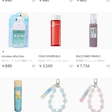
￥880
￥880
￥880
cinemacollection
ONLY MINERALS
BACKYARD FAMILY
ポチャッコ コスメ雑貨 ヘア＆ボディフレグランスミスト サンリオ カミオジャパン ボディミスト ヘアミスト ボディ用化粧水 キャラクター グッズ 【返品不可商品】
Nude バウンシーエッセンスローション 【返品不可商品】 （クリア）
純雪肌 ろーしょん 120ml 【返品不可商品】 （ホワイト）
￥880
￥3,500
￥7,756