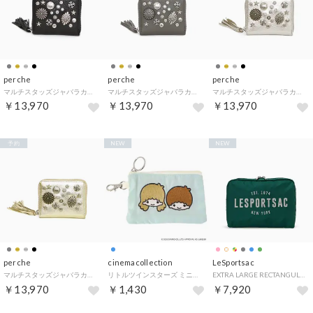
perche
perche
perche
マルチスタッズジャバラカードウォレット （BK）
マルチスタッズジャバラカードウォレット （GY）
マルチスタッズジャバラカードウォレット （SV）
￥13,970
￥13,970
￥13,970
予約
NEW
NEW
perche
cinemacollection
LeSportsac
マルチスタッズジャバラカードウォレット （GD）
リトルツインスターズ ミニポーチ ミニフラットポーチ NOSTALGIC サンリオ エフエービージャパン
EXTRA LARGE RECTANGULAR COSMETIC （エデングリーンストーンコスメティック）
￥13,970
￥1,430
￥7,920