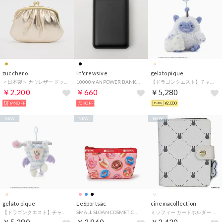
zucchero
In'crewsive
gelato pique
＜日本製＞ カウレザー ドットデザイン がま口ウォレット （GOLD）
10000mAh POWER BANK【返品不可商品】 （BLACK）
【ドラゴンクエスト】チャーム （B）
￥2,200
￥660
￥5,280
64%OFF
70%OFF
¥2,000
NEW
NEW
NEW
gelato pique
LeSportsac
cinemacollection
【ドラゴンクエスト】チャーム （C）
SMALL SLOAN COSMETIC （シュガーラッシュドーナツ）
ミッフィー カードホルダー カードケース QUILTING PRINT アイボリー ディックブルーナ エフエービージャパン