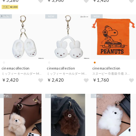
￥5,280
￥3,960
￥2,420
¥2,000
NEW
NEW
NEW
cinemacollection
cinemacollection
cinemacollection
ミッフィー キーホルダー MINIスリッパチャーム WINTER ACCESSORYS ミッフィー ディックブルーナ エフエービージャパン
ミッフィー キーホルダー MINIイヤマフチャーム WINTER ACCESSORYS ミッフィー ディックブルーナ エフエービージャパン
スヌーピー 巾着袋 巾着 スウェット生地シリーズ OR ピーナッツ スモールプラネット
￥2,420
￥2,420
￥1,760
予約
予約
予約