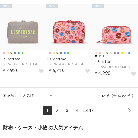
NEW
NEW
NEW
LeSportsac
LeSportsac
LeSportsac
EXTRA LARGE RECTANGULAR COSMETIC （ドリフトストーンライムコスメティック）
EXTRA LARGE RECTANGULAR COSMETIC （シュガーラッシュドーナツ）
RECTANGULAR COSMETIC （シュガーラッシュドーナツ）
￥7,920
￥6,710
￥4,290
表示順 :
1 ～ 120件 (全53,624件)
1
2
3
4
...447
財布・ケース・小物 の人気アイテム