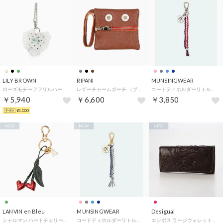
LILY BROWN
RIPANI
MUNSINGWEAR
ローズモチーフフリルハートチャーム （DOT）
レザーチャームポーチ （ブラウン）
コードティホルダーリトルピートマーカー付
￥5,940
￥6,600
￥3,850
¥3,000
NEW
NEW
NEW
LANVIN en Bleu
MUNSINGWEAR
Desigual
シャルマン ハートチェリーチャーム （グリーン）
コードティホルダーリトルピートマーカー付
エンボス ラージウォレット （ピンク/レッド）