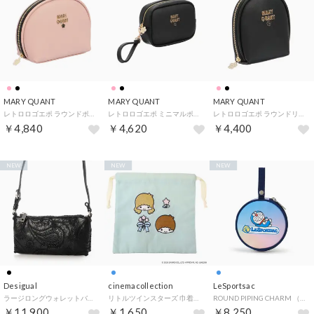
MARY QUANT
MARY QUANT
MARY QUANT
レトロロゴエポ ラウンドポーチL （ピンク）
レトロロゴエポ ミニマルポーチ （ブラック）
レトロロゴエポ ラウンドリップポーチ （ブラック）
￥4,840
￥4,620
￥4,400
NEW
NEW
NEW
Desigual
cinemacollection
LeSportsac
ラージロングウォレットバッグ （グレー/ブラック）
リトルツインスターズ 巾着袋 巾着 NOSTALGIC サンリオ エフエービージャパン
ROUND PIPING CHARM （ドラエモンロゴチャーム）
￥11,900
￥1,650
￥8,250