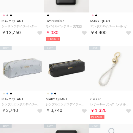
MARY QUANT
In'crewsive
MARY QUANT
シーリングデイジーレター ミニウォレット （ブラック）
モバイルバッテリー 充電器 10000mAh【返品不可商品】 （ブラック）
エンボスデイジーパール ガマ口ペンケース （パールピンク）
￥13,750
￥330
￥4,400
80%OFF
HOT
HOT
HOT
MARY QUANT
MARY QUANT
russet
シンプルエンボスデイジースクエアペンケース （ライトブルー）
シンプルエンボスデイジースクエアペンケース （ブラック）
レザーキーリング［メタルパーツ］(CEー1561) （White）
￥3,740
￥3,740
￥1,320
90%OFF
HOT
HOT
NEW