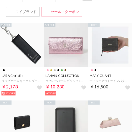
マイブランド
セール・クーポン
SELECT
SELECT
HOT
LARA Christie
LANVIN COLLECTION
MARY QUANT
リップケース キーホルダー ミラー付き男女兼用 プレゼント （ブラック）
ラブレーパース ギャルソン長財布 [65-6802] （ライトピンク）
デイジーアウトラインパターン2 ミニウォレット （ブラック）
￥2,178
￥10,230
￥16,500
10%OFF
40%OFF
HOT
HOT
HOT