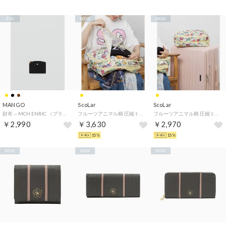
予約
NEW
NEW
MANGO
ScoLar
ScoLar
財布 .-- MCH ENRIC （ブラック）
フルーツアニマル柄 圧縮トラベルポーチ（M） （イエロー）
フルーツアニマル柄 圧縮トラベルポーチ（S） （イエロー）
￥2,990
￥3,630
￥2,970
15%
15%
NEW
NEW
NEW