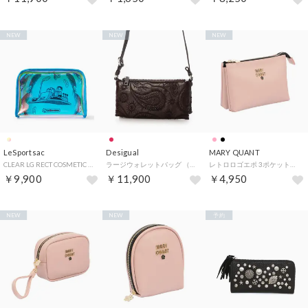
NEW
NEW
NEW
LeSportsac
Desigual
MARY QUANT
CLEAR LG RECT COSMETIC （タイムマシンACC）
ラージウォレットバッグ （ピンク/レッド）
レトロロゴエポ 3ポケットポーチ （ピンク）
￥9,900
￥11,900
￥4,950
NEW
NEW
予約