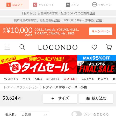
ロコンド
アウトレット
メゾン
マガシーク
【お知らせ】お盆期間の営業・配送についてのご案内
詳細
熊本地震の影響による配送遅延
詳細
｜7/30 (木) 14時〜 送料改訂
詳細
10,000
COLE..
Reebok
YOSUKE
HILLS..
キャンペーン
Z-CRAFT
CAWAII
mis..
NIKE
WOMEN
MEN
KIDS
SPORTS
OUTLET
COSME
HOME
B
レディースファッション
レディース 財布・ケース・小物
53,624
サイズ
絞り込む
件
カラーをまとめる
表示順 :