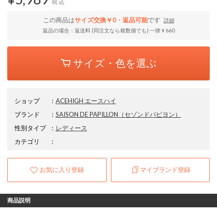
税込
この商品は
サイズ交換￥0・返品可能
です
詳細
返品の場合：返送料 (同注文なら複数個でも) 一律￥660
サイズ・色を選ぶ
ショップ
：
ACEHIGH エースハイ
ブランド
：
SAISON DE PAPILLON
（セゾンドパピヨン）
性別タイプ
：
レディース
カテゴリ
：
お気に入り登録
マイブランド登録
商品説明