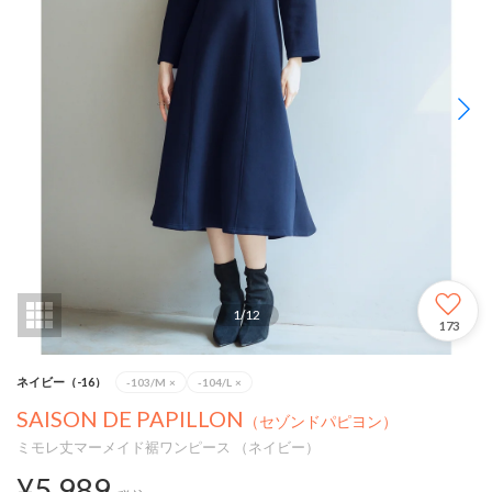
1
/
12
173
ネイビー（-16）
-103/M
×
-104/L
×
SAISON DE PAPILLON
（セゾンドパピヨン）
ミモレ丈マーメイド裾ワンピース （ネイビー）
¥5,989