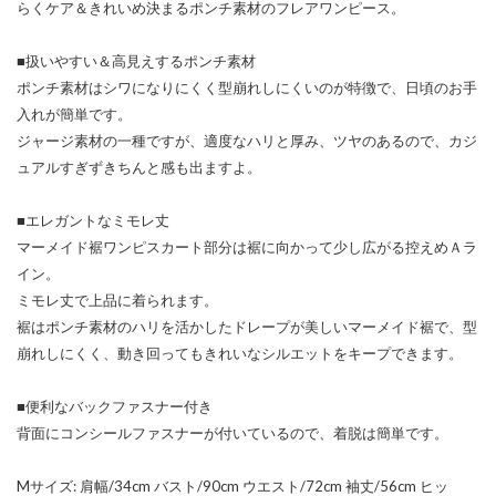
らくケア＆きれいめ決まるポンチ素材のフレアワンピース。
■扱いやすい＆高見えするポンチ素材
ポンチ素材はシワになりにくく型崩れしにくいのが特徴で、日頃のお手
入れが簡単です。
ジャージ素材の一種ですが、適度なハリと厚み、ツヤのあるので、カジ
ュアルすぎずきちんと感も出ますよ。
■エレガントなミモレ丈
マーメイド裾ワンピスカート部分は裾に向かって少し広がる控えめＡラ
イン。
ミモレ丈で上品に着られます。
裾はポンチ素材のハリを活かしたドレープが美しいマーメイド裾で、型
崩れしにくく、動き回ってもきれいなシルエットをキープできます。
■便利なバックファスナー付き
背面にコンシールファスナーが付いているので、着脱は簡単です。
Mサイズ: 肩幅/34cm バスト/90cm ウエスト/72cm 袖丈/56cm ヒッ