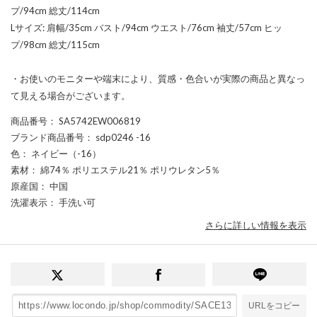
プ/94cm 総丈/114cm
Lサイズ: 肩幅/35cm バスト/94cm ウエスト/76cm 袖丈/57cm ヒッ
プ/98cm 総丈/115cm
・お使いのモニターや端末により、質感・色合いが実際の商品と異なっ
て見える場合がございます。
商品番号
： SA5742EW006819
ブランド商品番号
： sdp0246 -16
色
： ネイビー（-16）
素材
： 綿74％ ポリエステル21％ ポリウレタン5％
原産国
： 中国
洗濯表示
： 手洗い可
さらに詳しい情報を表示
URLをコピー