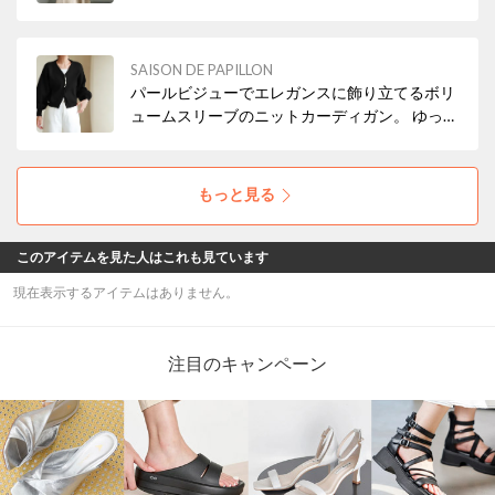
ト全体はタイトに、裾がふんわり広がる人魚の
尾ひれのようなシルエット。 女性らしい曲線美
とフレアの揺れ感が、装いをエレガントに演出
SAISON DE PAPILLON
します
パールビジューでエレガンスに飾り立てるボリ
ュームスリーブのニットカーディガン。 ゆった
りと身幅のあるシルエットとVネックの抜け感
がガーリーなアイテム
もっと見る
このアイテムを見た人はこれも見ています
現在表示するアイテムはありません。
注目のキャンペーン