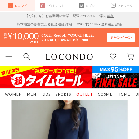
ロコンド
アウトレット
メゾン
マガシーク
【お知らせ】お盆期間の営業・配送についてのご案内
詳細
熊本地震の影響による配送遅延
詳細
｜7/30 (木) 14時〜 送料改訂
詳細
10,000
COLE..
Reebok
YOSUKE
HILLS..
キャンペーン
Z-CRAFT
CAWAII
mis..
NIKE
WOMEN
MEN
KIDS
SPORTS
OUTLET
COSME
HOME
B