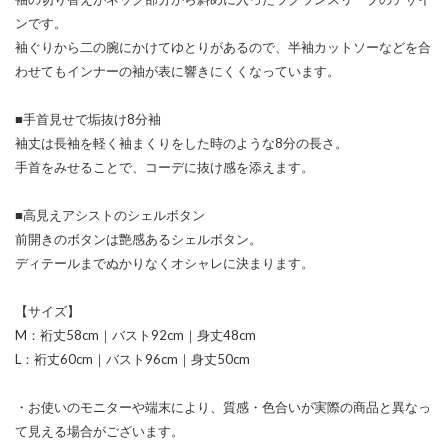
ンです。
袖ぐりから二の腕にかけてゆとりがあるので、半袖カットソーなどを合
わせてもインナーの袖が表に響きにくくなっています。
■手首見せで垢抜け8分袖
袖丈は長袖を軽く袖まくりをした時のような8分の長さ。
手首をみせることで、コーデに抜け感を添えます。
■高見えアシストのシェルボタン
前開きのボタンは艶感あるシェルボタン。
ディテールまでぬかりなくオシャレに決まります。
【サイズ】
M：裄丈58cm｜バスト92cm｜身丈48cm
L：裄丈60cm｜バスト96cm｜身丈50cm
・お使いのモニターや端末により、質感・色合いが実際の商品と異なっ
て見える場合がございます。