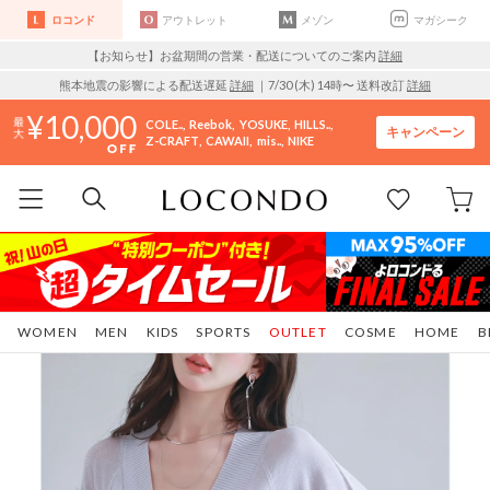
ロコンド
アウトレット
メゾン
マガシーク
【お知らせ】お盆期間の営業・配送についてのご案内
詳細
熊本地震の影響による配送遅延
詳細
｜7/30 (木) 14時〜 送料改訂
詳細
10,000
COLE..
Reebok
YOSUKE
HILLS..
キャンペーン
Z-CRAFT
CAWAII
mis..
NIKE
WOMEN
MEN
KIDS
SPORTS
OUTLET
COSME
HOME
B