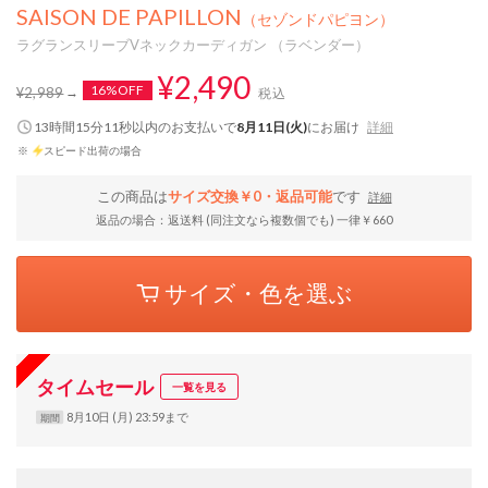
SAISON DE PAPILLON
（セゾンドパピヨン）
ラグランスリーブVネックカーディガン （ラベンダー）
¥2,490
16%OFF
¥2,989
税込
13時間15分11秒
以内
のお支払いで
8月11日(火)
にお届け
詳細
※
スピード出荷の場合
この商品は
サイズ交換￥0・返品可能
です
詳細
返品の場合：返送料 (同注文なら複数個でも) 一律￥660
サイズ・色を選ぶ
タイムセール
一覧を見る
8月10日 (月) 23:59まで
期間