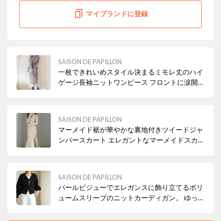
マイブランドに登録
SAISON DE PAPILLON
一枚できれいめスタイル決まるミモレ丈のハイ
ゲージ長袖ニットワンピース フロントに涙開き
ボタン付き。 スタイルに抜け感をプラスし、着
脱もアシストしてくれます
SAISON DE PAPILLON
マーメイド裾が華やかな裏地付きツイードジャ
ンパースカート エレガントなマーメイドスカー
ト全体はタイトに、裾がふんわり広がる人魚の
尾ひれのようなシルエット。 女性らしい曲線美
とフレアの揺れ感が、装いをエレガントに演出
SAISON DE PAPILLON
します
パールビジューでエレガンスに飾り立てるボリ
ュームスリーブのニットカーディガン。 ゆった
りと身幅のあるシルエットとVネックの抜け感
がガーリーなアイテム