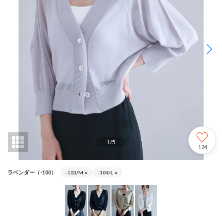
1
/
5
124
ラベンダー（-100）
-103/M
○
-104/L
○