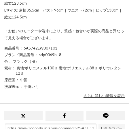
総丈123.5cm
Lサイズ: 肩幅35.5cm｜バスト96cm｜ウエスト72cm｜ヒップ138cm｜
総丈124.5cm
・お使いのモニターや端末により、質感・色合いが実際の商品と異なっ
て見える場合がございます。
商品番号
： SA5742EW007101
ブランド商品番号
： sdp0069b -8
色
： ブラック（-8）
素材
： 表地:ポリエステル100％ 裏地:ポリエステル88％ ポリウレタン
12％
原産国
： 中国
洗濯表示
： 手洗い可
さらに詳しい情報を表示
URLをコピー