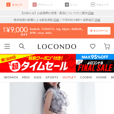
ロコンド
アウトレット
メゾン
マガシーク
【お知らせ】お盆期間の営業・配送についてのご案内
詳細
熊本地震の影響による配送遅延
詳細
｜7/30 (木) 14時〜 送料改訂
詳細
9,000
Reebok
YOSHITO
ing
Alpen
RABOK..
キャンペーン
SFW
coca
mini..
WOMEN
MEN
KIDS
SPORTS
OUTLET
COSME
HOME
B