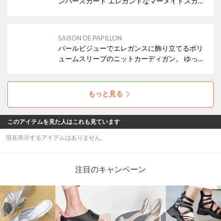
ンパースカート エレガントなマーメイドスカー
ト全体はタイトに、裾がふんわり広がる人魚の
尾ひれのようなシルエット。 女性らしい曲線美
とフレアの揺れ感が、装いをエレガントに演出
SAISON DE PAPILLON
します
パールビジューでエレガンスに飾り立てるボリ
ュームスリーブのニットカーディガン。 ゆった
りと身幅のあるシルエットとVネックの抜け感
がガーリーなアイテム
もっと見る
このアイテムを見た人はこれも見ています
現在表示するアイテムはありません。
注目のキャンペーン