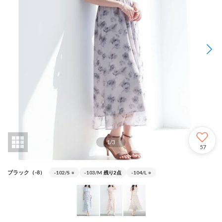
1
/
3
57
ブラック（-8）
-102/S
○
-103/M
残り2点
-104/L
○