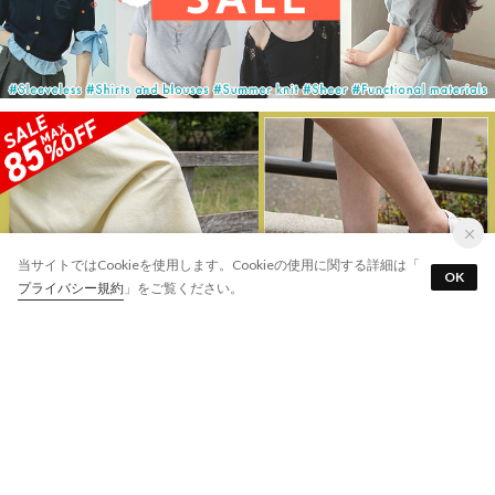
サイズ交換￥0・返品￥0
当サイトではCookieを使用します。Cookieの使用に関する詳細は「
OK
アプリを使う
最短翌日お届け
プライバシー規約
」をご覧ください。
7万