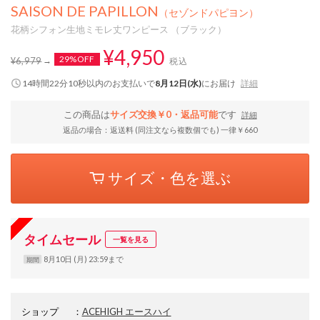
SAISON DE PAPILLON
（セゾンドパピヨン）
花柄シフォン生地ミモレ丈ワンピース （ブラック）
¥4,950
29%OFF
¥6,979
税込
14時間22分10秒
以内
のお支払いで
8月12日(水)
にお届け
詳細
この商品は
サイズ交換￥0・返品可能
です
詳細
返品の場合：返送料 (同注文なら複数個でも) 一律￥660
サイズ・色を選ぶ
タイムセール
一覧を見る
8月10日 (月) 23:59まで
期間
ショップ
：
ACEHIGH エースハイ