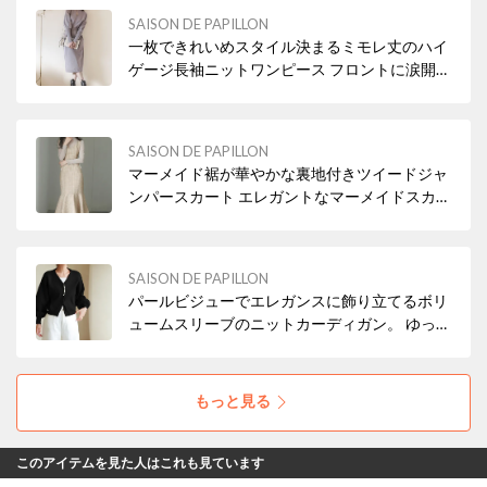
SAISON DE PAPILLON
一枚できれいめスタイル決まるミモレ丈のハイ
ゲージ長袖ニットワンピース フロントに涙開き
ボタン付き。 スタイルに抜け感をプラスし、着
脱もアシストしてくれます
SAISON DE PAPILLON
マーメイド裾が華やかな裏地付きツイードジャ
ンパースカート エレガントなマーメイドスカー
ト全体はタイトに、裾がふんわり広がる人魚の
尾ひれのようなシルエット。 女性らしい曲線美
とフレアの揺れ感が、装いをエレガントに演出
SAISON DE PAPILLON
します
パールビジューでエレガンスに飾り立てるボリ
ュームスリーブのニットカーディガン。 ゆった
りと身幅のあるシルエットとVネックの抜け感
がガーリーなアイテム
もっと見る
このアイテムを見た人はこれも見ています