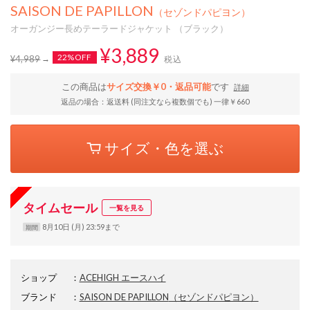
SAISON DE PAPILLON
（セゾンドパピヨン）
オーガンジー長めテーラードジャケット （ブラック）
¥3,889
22%OFF
¥4,989
税込
この商品は
サイズ交換￥0・返品可能
です
詳細
返品の場合：返送料 (同注文なら複数個でも) 一律￥660
サイズ・色を選ぶ
タイムセール
一覧を見る
8月10日 (月) 23:59まで
期間
ショップ
：
ACEHIGH エースハイ
ブランド
：
SAISON DE PAPILLON
（セゾンドパピヨン）