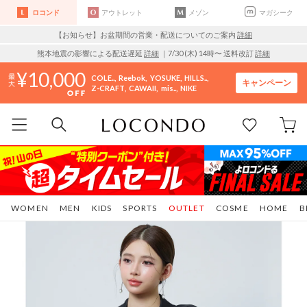
ロコンド
アウトレット
メゾン
マガシーク
【お知らせ】お盆期間の営業・配送についてのご案内
詳細
熊本地震の影響による配送遅延
詳細
｜7/30 (木) 14時〜 送料改訂
詳細
10,000
COLE..
Reebok
YOSUKE
HILLS..
キャンペーン
Z-CRAFT
CAWAII
mis..
NIKE
WOMEN
MEN
KIDS
SPORTS
OUTLET
COSME
HOME
B