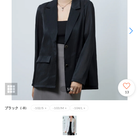
1
/
9
13
ブラック（-8）
-102/S
×
-103/M
×
-104/L
×