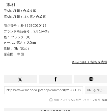
【素材】
甲材の種類：合成皮革
底材の種類：ゴム底／合成底
商品番号
： SH692BC010493
ブランド商品番号
： SJJ 1640 B
色
： ブラック（B）
ヒールの高さ
： 2.0cm
靴幅
： 3E（広め）
原産国
： 中国
さらに詳しい情報を表示
URLをコピー
紹介プログラムを利用してコイン獲得
詳細