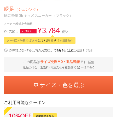
瞬足
（シュンソク）
幅広 軽量 3E キッズ スニーカー （ブラック）
メーカー希望小売価格
¥3,784
20%OFF
¥4,730
税込
クーポンを使えばさらに
378
円引き！
※適用条件
13時間15分46秒
以内
のお支払いで
8月8日(土)
にお届け
詳細
この商品は
サイズ交換￥0・返品可能
です
詳細
返品の場合：返送料 (同注文なら複数個でも) 一律￥660
サイズ・色を選ぶ
ご利用可能なクーポン
10
%
OFF
対象商品を見る