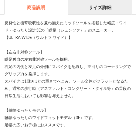
商品説明
サイズ詳細
反発性と衝撃吸収性を兼ね揃えたミッドソールを搭載した幅広・ワイ
ド・ゆったり設計3Eの「瞬足（シュンソク）」のスニーカー、
【ULTRA WIDE（ウルトラ ワイド）】
【左右非対称ソール】
瞬足独自の左右非対称ソールを採用。
右足の内側と左足の外側にスパイクを配置し、左回りのコーナリングで
グリップ力を発揮します。
スパイクは10kgほどの重さでへこみ、ソール全体がフラットとなるた
め、通常の歩行時（アスファルト・コンクリート・タイル等）の普段の
日常生活においても影響を与えません。
【靴幅ゆったりモデル】
靴幅ゆったりのワイドフィットモデル（3E）です。
足幅の広いお子様におススメです。