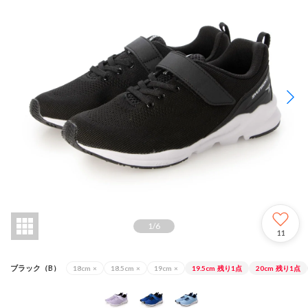
1
/
6
11
ブラック（B）
18cm
×
18.5cm
×
19cm
×
19.5cm
残り1点
20cm
残り1点