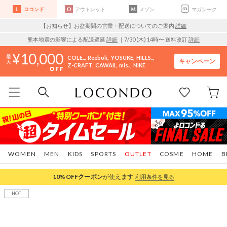
ロコンド
アウトレット
メゾン
マガシーク
【お知らせ】お盆期間の営業・配送についてのご案内
詳細
熊本地震の影響による配送遅延
詳細
｜7/30 (木) 14時〜 送料改訂
詳細
10,000
COLE..
Reebok
YOSUKE
HILLS..
キャンペーン
Z-CRAFT
CAWAII
mis..
NIKE
WOMEN
MEN
KIDS
SPORTS
OUTLET
COSME
HOME
B
10%OFF
クーポン
が使えます
利用条件を見る