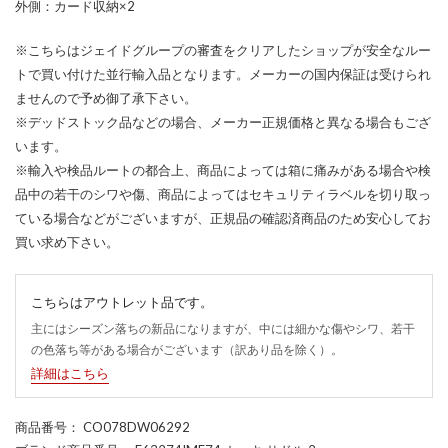
外側：カード収納×2
※こちらはジェイドグループの審査をクリアしたショップが安全なルー
トで買い付けた並行輸入品となります。メーカーの国内保証は受けられ
ませんので予め御了承下さい。
※デッドストック品などの場合、メーカー正規価格と異なる場合もござ
います。
※輸入や検品ルートの都合上、商品によっては箱に痛みがある場合や検
品中の若干のシワや傷、商品によってはセキュリティラベルを切り取っ
ている場合などがございますが、正規品の確認済商品のため安心してお
買い求め下さい。
こちらはアウトレット品です。
主にはシーズン落ちの新品になりますが、中には細かな傷やシワ、若干
の色落ち等がある場合がございます（訳あり品を除く）。
詳細はこちら
商品番号
： CO078DW06292