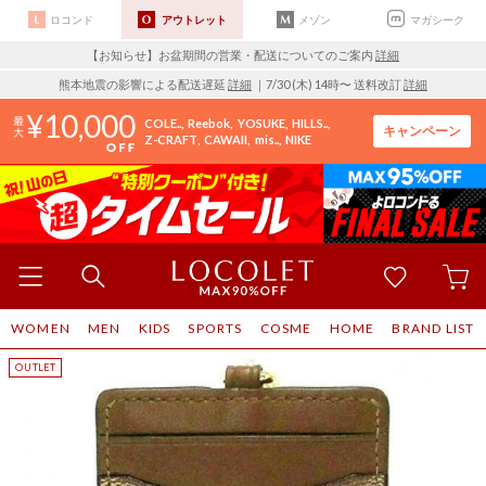
ロコンド
アウトレット
メゾン
マガシーク
【お知らせ】お盆期間の営業・配送についてのご案内
詳細
熊本地震の影響による配送遅延
詳細
｜7/30 (木) 14時〜 送料改訂
詳細
10,000
COLE..
Reebok
YOSUKE
HILLS..
キャンペーン
Z-CRAFT
CAWAII
mis..
NIKE
WOMEN
MEN
KIDS
SPORTS
COSME
HOME
BRAND LIST