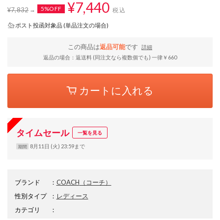
¥7,440
5%OFF
¥7,832
税込
ポスト投函対象品 (単品注文の場合)
この商品は
返品可能
です
詳細
返品の場合：返送料 (同注文なら複数個でも) 一律￥660
カートに入れる
タイムセール
一覧を見る
8月11日 (火) 23:59まで
期間
ブランド
：
COACH
（コーチ）
性別タイプ
：
レディース
カテゴリ
：