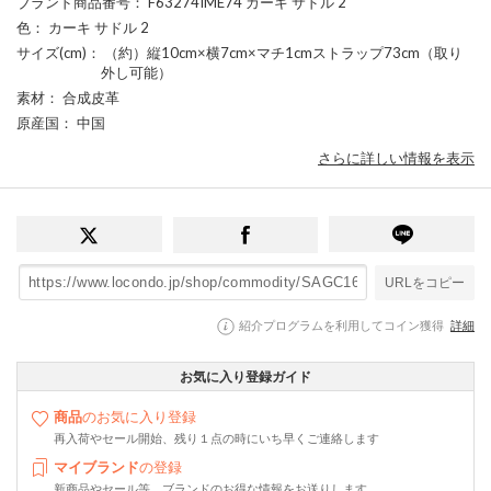
ブランド商品番号
： F63274IME74 カーキ サドル 2
色
： カーキ サドル 2
サイズ(cm)
： （約）縦10cm×横7cm×マチ1cmストラップ73cm（取り
外し可能）
素材
： 合成皮革
原産国
： 中国
さらに詳しい情報を表示
URLをコピー
紹介プログラムを利用してコイン獲得
詳細
お気に入り登録ガイド
商品
のお気に入り登録
再入荷やセール開始、残り１点の時にいち早くご連絡します
マイブランド
の登録
新商品やセール等、ブランドのお得な情報をお送りします