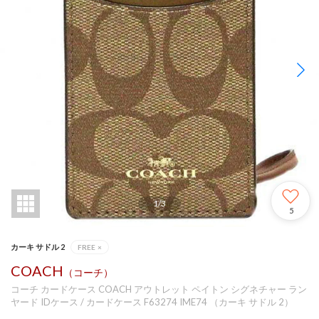
1
/
3
5
カーキ サドル 2
FREE
×
COACH
（コーチ）
コーチ カードケース COACH アウトレット ペイトン シグネチャー ラン
ヤード IDケース / カードケース F63274 IME74 （カーキ サドル 2）