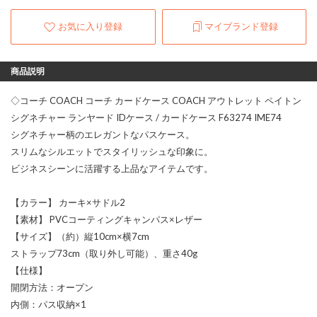
お気に入り登録
マイブランド登録
商品説明
◇コーチ COACH コーチ カードケース COACH アウトレット ペイトン
シグネチャー ランヤード IDケース / カードケース F63274 IME74
シグネチャー柄のエレガントなパスケース。
スリムなシルエットでスタイリッシュな印象に。
ビジネスシーンに活躍する上品なアイテムです。
【カラー】 カーキ×サドル2
【素材】 PVCコーティングキャンパス×レザー
【サイズ】（約）縦10cm×横7cm
ストラップ73cm（取り外し可能）、重さ40g
【仕様】
開閉方法：オープン
内側：パス収納×1