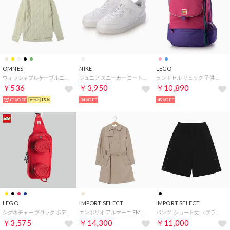
OMNES
NIKE
LEGO
ウォッシャブルケーブルニット （イエロー）
ジュニア スニーカー コート ボロー LOW リクラフト PS DV5457106 （ホワイト/ホワイト/ホワイト）
ランドセル リュック 子供 男の子 女の子 バックパック Hansen 通学 通塾 A4 ランリュック スクールバッグ 小学生 24L (Pink/Purple) （Pink/Purple）
￥536
￥3,950
￥10,890
80%OFF
15%
34%OFF
45%OFF
LEGO
IMPORT SELECT
IMPORT SELECT
シグネチャー ブロック ボディバッグ バックパック SIGNATURE Brick 1x2 Sling Bag 20207-0021 （Red） （レッド）
エンポリオ アルマーニ EMPORIO ARMANI コート・防寒_綿・その他 （他）
パンツ_ショート丈 （ブラック）
￥3,575
￥14,300
￥11,000