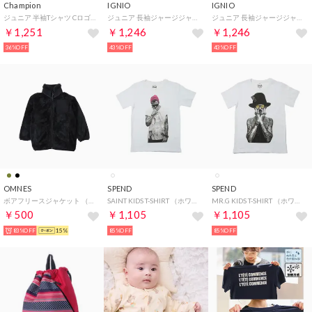
Champion
IGNIO
IGNIO
ジュニア 半袖Tシャツ Cロゴ刺繍Tシャツ_SHORT SLEEVE T-SHIRT CK-T301 （NAVY）
ジュニア 長袖ジャージジャケット トラックジャケット IG-9A45022JJ （ピンク）
ジュニア 長袖ジャージジャケット トラックジャケット IG-9A45022JJ （グレー）
￥1,251
￥1,246
￥1,246
36%OFF
43%OFF
43%OFF
OMNES
SPEND
SPEND
ボアフリースジャケット （ブラック）
SAINT KIDS T-SHIRT （ホワイト）
MR.G KIDS T-SHIRT （ホワイト）
￥500
￥1,105
￥1,105
83%OFF
15%
85%OFF
85%OFF