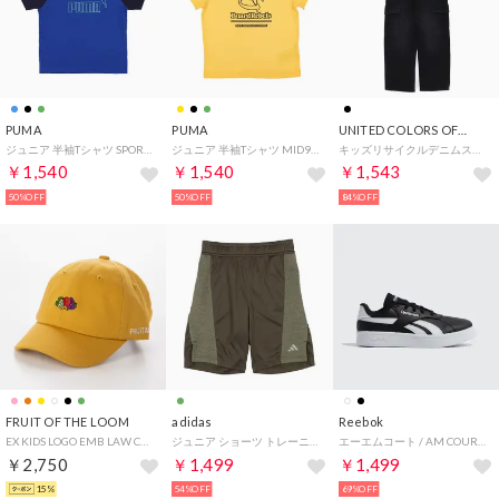
PUMA
PUMA
UNITED COLORS OF BENETTON.
ジュニア 半袖Tシャツ SPORTS MX SS TシャツA_ 686977 （Vivid Blue）
ジュニア 半袖Tシャツ MID90S Tシャツ_ 686982 （Sunny Yellow）
キッズリサイクルデニムストレッチカーゴパンツG （700）
￥1,540
￥1,540
￥1,543
50%OFF
50%OFF
84%OFF
FRUIT OF THE LOOM
adidas
Reebok
EX KIDS LOGO EMB LAW CAP （イエロー）
ジュニア ショーツ トレーニング AEROREADY ヘザーショーツ キッズ IV9579 （shadow olive/tent green）
エーエムコート / AM COURT （コアブラック）
￥2,750
￥1,499
￥1,499
15%
54%OFF
69%OFF