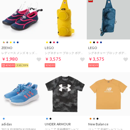
ZEENO
LEGO
LEGO
レディース メンズ キッズ ジュニア ユニセックス サンダル アクアシューズ マリンシューズ アウトドアシューズ 水陸両用 ウォーターシューズ （ネイビー/ピンク）
シグネチャー ブロック ボディバッグ バックパック SIGNATURE Brick 1x2 Sling Bag 20207-0024 （Yellow） （イエロー）
シグネチャー ブロック ボディバッグ バックパック SIGNATURE Brick 1x2 Sling Bag 20207-0140 （Nevy） （ネイビー）
￥1,980
￥3,575
￥3,575
60%OFF
15%
50%OFF
50%OFF
adidas
UNDER ARMOUR
New Balance
501 X_PLRPATH K 008466 （サックスブルー）
ジュニア 半袖機能Tシャツ UA TECH BIG LOGO PRINTED SS 1363278 （Black / / White）
ジュニア 半袖Tシャツ ショートスリーブTシャツ_NB DRY スタックドロゴ ABT55541 （オレンジ）