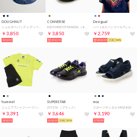
DOUGHNUT
CONVERSE
Desigual
ショルダーバッグ レディース 大容量 軽量 CROISSANT YOU-NIVERSE 肩掛け 斜め掛け 撥水 アウトドアPND42706903DT （ネイビー）
KID'S MSD CP SANDAL（キッズMSD CPサンダル） （オリーブ）
ハート&スパンコール Tシャツ （ブルー）
￥3,850
￥3,850
￥2,759
30%OFF
33%OFF
60%OFF
10%
hummel
SUPERSTAR
moz
ジュニア Tシャツハーフパンツセット プリアモーレスーツ HJP7133SP （サイバーライム）
257176 （ブラック）
スポーツサンダル MOZ-820
￥3,391
￥3,646
￥3,190
38%OFF
15%OFF
15%
17%OFF