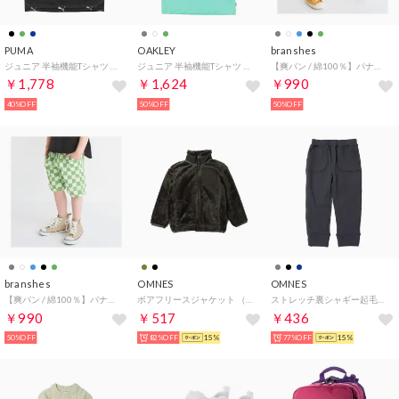
PUMA
OAKLEY
branshes
ジュニア 半袖機能Tシャツ ACTIVE SPORTS ポリ AOP Tシャツ_ 681359 （ブラック）
ジュニア 半袖機能Tシャツ YTR TECH COLD SS ELLIPSE TEE 9.0 FOA407716 （AQUA GREEN）
【爽パン / 綿100％】パナマ織り総柄ハーフパンツ （ブラック）
￥1,778
￥1,624
￥990
40%OFF
50%OFF
50%OFF
branshes
OMNES
OMNES
【爽パン / 綿100％】パナマ織り総柄ハーフパンツ （グリーン）
ボアフリースジャケット （カーキ）
ストレッチ裏シャギー起毛ロングパンツ （チャコール）
￥990
￥517
￥436
50%OFF
82%OFF
15%
77%OFF
15%