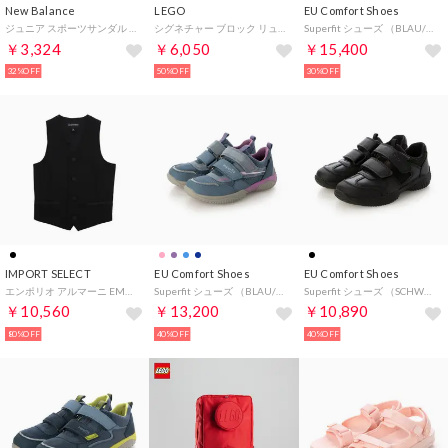
New Balance
LEGO
EU Comfort Shoes
ジュニア スポーツサンダル SPSD v1 Sandal_ SYFSPSM （BLACK）
シグネチャー ブロック リュック バックパック SIGNATURE Brick 1x2 Backpack 18L 20204-0024 （Yellow） （イエロー）
Superfit シューズ （BLAU/HELLGR N）
￥3,324
￥6,050
￥15,400
32%OFF
50%OFF
30%OFF
IMPORT SELECT
EU Comfort Shoes
EU Comfort Shoes
エンポリオ アルマーニ EMPORIO ARMANI ジャケット・ブルゾン_ジャケット （他）
Superfit シューズ （BLAU/LILA）
Superfit シューズ （SCHWARZ）
￥10,560
￥13,200
￥10,890
80%OFF
40%OFF
40%OFF