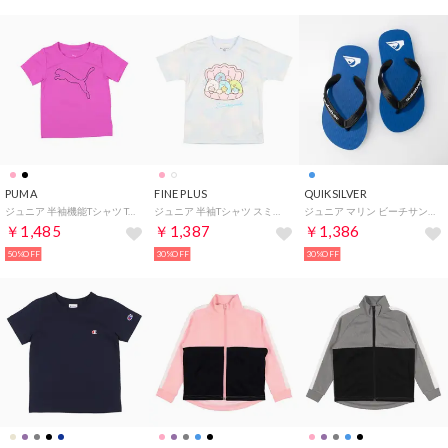
PUMA
FINE PLUS
QUIKSILVER
ジュニア 半袖機能Tシャツ TAD ESS キャットロゴ Tシャツ G_ 527192 （Pure Magenta）
ジュニア 半袖Tシャツ スミッコグラシ GIRLS ウミッコギュッ Tシャツ 22863192 （SAX）
ジュニア マリン ビーチサンダル MOLOKAI CORE YOUTH AQBL100586 （BLUE1）
￥1,485
￥1,387
￥1,386
50%OFF
30%OFF
30%OFF