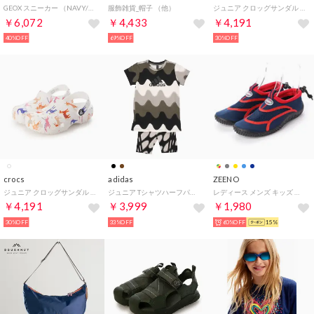
GEOX スニーカー （NAVY/LIME）
服飾雑貨_帽子 （他）
ジュニア クロッグサンダル Kids Classic Character Print Clog_キッズ プリント クロッグ 209695-9DH （Dinosaur）
￥6,072
￥4,433
￥4,191
40%OFF
69%OFF
30%OFF
crocs
adidas
ZEENO
ジュニア クロッグサンダル Kids Classic Character Print Clog_キッズ プリント クロッグ 209695-9CD （Unicorn）
ジュニア Tシャツハーフパンツセット LK MMK セットアップ IC3666 （Top:クラウドホワイト/ライトブラウン/ブランチ）
レディース メンズ キッズ ジュニア ユニセックス サンダル アクアシューズ マリンシューズ アウトドアシューズ 水陸両用 ウォーターシューズ （ネイビー/レッド）
￥4,191
￥3,999
￥1,980
30%OFF
33%OFF
60%OFF
15%