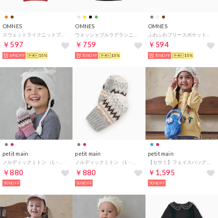
OMNES
OMNES
OMNES
スウェットライクニットプルオーバー （オレンジ）
ウォッシャブルラグランニット （ブラック）
ふわふわフリースポケット付きプルオーバー （キャメル）
￥597
￥759
￥594
69%OFF
15%
70%OFF
15%
70%OFF
15%
petit main
petit main
petit main
ノルディックミトン （L・ピンク）
ノルディックミトン （L・グレー）
【セサミ】フェイスバッグ （M・ブルー）
￥880
￥880
￥1,595
50%OFF
50%OFF
50%OFF