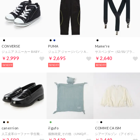
CONVERSE
PUMA
Mame're
ジュニア スニーカー BABY ALL STAR N Z ブラック 32712141 2381
ジュニア ジャージパンツ ACTIVE SPORTS トレーニング パンツ_ 680543 （Black）
サスペンダー（S2/SS/ブラック）
￥2,999
￥2,695
￥2,640
36%OFF
50%OFF
80%OFF
canerrion
il gufo
COMME CA ISM
人工皮革ローファー 学生靴 スクール 軽量 通勤 通学 防滑 衝撃緩衝性 履き心地 （BLK）
服飾雑貨_その他 （UNIQ/FREE/グリーン）
シアーブルゾン （アイボリー）