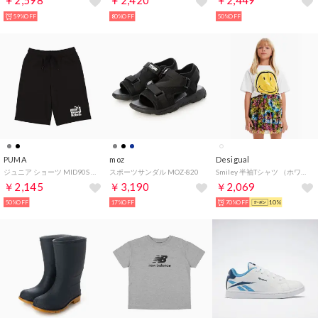
￥2,598
￥2,420
￥2,449
59%OFF
80%OFF
50%OFF
PUMA
moz
Desigual
ジュニア ショーツ MID90S ロング ショーツ TR B_ 687831 （Black）
スポーツサンダル MOZ-820
Smiley 半袖Tシャツ （ホワイト）
￥2,145
￥3,190
￥2,069
50%OFF
17%OFF
70%OFF
10%