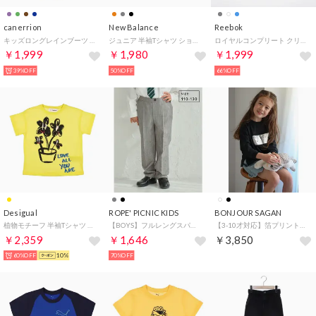
canerrion
New Balance
Reebok
キッズロングレインブーツ （NAVY）
ジュニア 半袖Tシャツ ショートスリーブTシャツ_NB DRY スタックドロゴ ABT55541 （グレー）
ロイヤルコンプリート クリーン 2.0 / ROYAL COMPLETE CLN 2.0 （フットウェアホワイト）
￥1,999
￥1,980
￥1,999
39%OFF
50%OFF
66%OFF
Desigual
ROPE' PICNIC KIDS
BONJOUR SAGAN
植物モチーフ 半袖Tシャツ （イエロー）
【BOYS】フルレングスパンツ（無地・チェック）/セレモニー （ライトグレー（08））
【3-10才対応】箔プリントロンT （BLACK）
￥2,359
￥1,646
￥3,850
60%OFF
10%
70%OFF