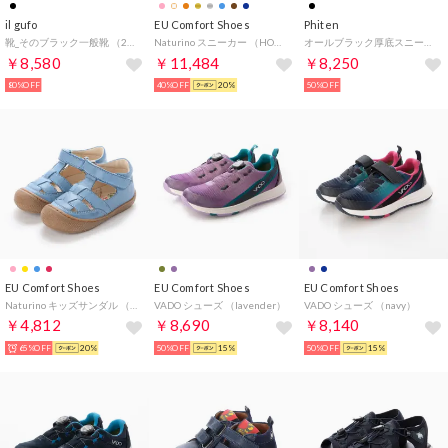
il gufo
EU Comfort Shoes
Phiten
靴_そのブラック一般靴 （21cm/ブラック）
Naturino スニーカー （HONEY SILVER）
オールブラック厚底スニーカー （ブラック/ブラック）
￥8,580
￥11,484
￥8,250
80%OFF
40%OFF
20%
50%OFF
EU Comfort Shoes
EU Comfort Shoes
EU Comfort Shoes
Naturino キッズサンダル （ブルー）
VADO シューズ （lavender）
VADO シューズ （navy）
￥4,812
￥8,690
￥8,140
65%OFF
20%
50%OFF
15%
50%OFF
15%