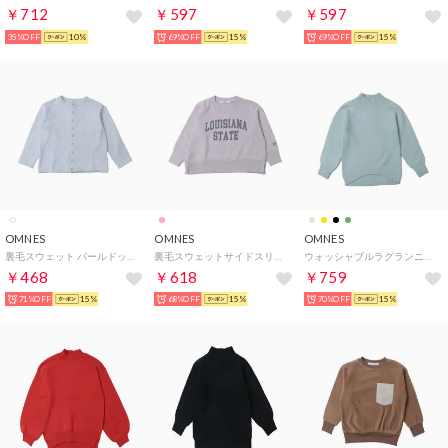
￥712
￥597
￥597
35%OFF
10%
69%OFF
15%
69%OFF
15%
OMNES
OMNES
OMNES
裏毛スウェット パールドットカーディガン （ホワイト）
裏毛スウェットサイドスリットプルオーバー （ピンクベージュ）
ウォッシャブルラグランニット （グリーン）
￥468
￥618
￥759
71%OFF
15%
68%OFF
15%
70%OFF
15%