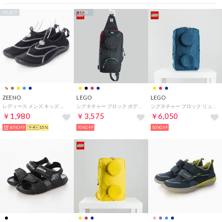
SELECT
HOT
ZEENO
LEGO
LEGO
レディース メンズ キッズ ジュニア ユニセックス サンダル アクアシューズ マリンシューズ アウトドアシューズ 水陸両用 ウォーターシューズ （ブラック/グレー）
シグネチャー ブロック ボディバッグ バックパック SIGNATURE Brick 1x2 Sling Bag 20207-0354 （Black） （ブラック）
シグネチャー ブロック リュック バックパック SIGNATURE Brick 1x2 Backpack 18L 20204-0140 （Navy） （ネイビー）
￥1,980
￥3,575
￥6,050
60%OFF
15%
50%OFF
50%OFF