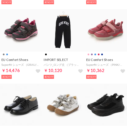
50%OFF
80%OFF
80%OFF
EU Comfort Shoes
IMPORT SELECT
EU Comfort Shoes
Superfit シューズ （GRAU/ROSA）
パンツ_ロング丈 （ブラック）
Superfit シューズ （PINK/ROT）
￥14,476
￥10,120
￥10,362
30%OFF
80%OFF
40%OFF