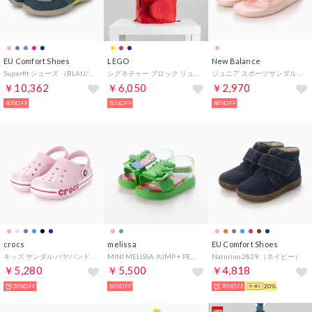
EU Comfort Shoes
LEGO
New Balance
Superfit シューズ （BLAU/HELLGR N）
シグネチャー ブロック リュック バックパック SIGNATURE Brick 1x2 Backpack 18L 20204-0021 （Red） （レッド）
ジュニア スポーツサンダル YH750_ YH750M （ピンク）
￥10,362
￥6,050
￥2,970
40%OFF
50%OFF
44%OFF
crocs
melissa
EU Comfort Shoes
キッズ サンダル バヤバンド クロッグ 207019 (ピンク)
MINI MELISSA JUMP + PEPPA PIG BB （GREEN/PINK）
Naturino 2829 （ネイビー）
￥5,280
￥5,500
￥4,818
20%OFF
50%OFF
70%OFF
20%