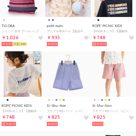
TIGORA
petit main
ROPE' PICNIC KIDS
ジュニア 水泳 プールバッグ TR-3S4809BG PK
アニマル布ボール【返品不可商品】 （L・ブルー）
【KIDS/キッズ】【接触冷感】水で色が変わるバックロゴプリントトップス （ネイビー（40））
￥1,026
￥935
￥748
37%OFF
10%
50%OFF
75%OFF
ROPE' PICNIC KIDS
Si･Shu･Non
Si･Shu･Non
【KIDS/キッズ】【接触冷感】水で色が変わるバックロゴプリントトップス （ホワイト（10））
プチプリ4分パンツ （パープル）
プチプリ4分パンツ （ピンク）
￥748
￥825
￥825
75%OFF
50%OFF
50%OFF