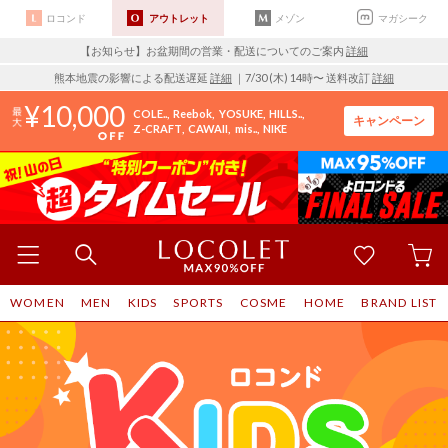
ロコンド
アウトレット
メゾン
マガシーク
【お知らせ】お盆期間の営業・配送についてのご案内
詳細
熊本地震の影響による配送遅延
詳細
｜7/30 (木) 14時〜 送料改訂
詳細
10,000
COLE..
Reebok
YOSUKE
HILLS..
キャンペーン
Z-CRAFT
CAWAII
mis..
NIKE
WOMEN
MEN
KIDS
SPORTS
COSME
HOME
BRAND LIST