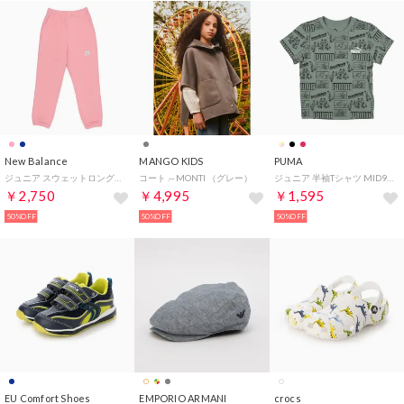
New Balance
MANGO KIDS
PUMA
ジュニア スウェットロングパンツ ヘビーウェイトロングパンツ ABP35046 （HAZY ROSE）
コート .-- MONTI （グレー）
ジュニア 半袖Tシャツ MID90S AOP Tシャツ B_ 687845 （Green Moon）
￥2,750
￥4,995
￥1,595
50%OFF
50%OFF
50%OFF
EU Comfort Shoes
EMPORIO ARMANI
crocs