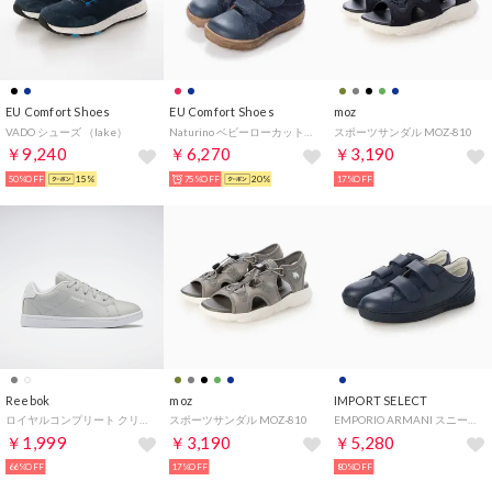
EU Comfort Shoes
EU Comfort Shoes
moz
VADO シューズ （lake）
Naturino ベビーローカットスニーカー （ネイビー）
スポーツサンダル MOZ-810
￥9,240
￥6,270
￥3,190
50%OFF
15%
75%OFF
20%
17%OFF
Reebok
moz
IMPORT SELECT
ロイヤルコンプリート クリーン 2.0 / ROYAL COMPLETE CLN 2.0 （ピュアグレー）
スポーツサンダル MOZ-810
EMPORIO ARMANI スニーカー （ネイビー）
￥1,999
￥3,190
￥5,280
66%OFF
17%OFF
80%OFF