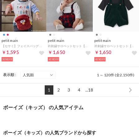
petit main
petit main
petit main
【セサミ】フェイスバッグ （アカ）
衿刺繍サロペットセット【返品不可商品】 （アイボリー）
衿刺繍サロペットセット【返品不可商品】 （グレー）
￥1,595
￥1,650
￥1,650
50%OFF
61%OFF
61%OFF
表示順 :
1 ～ 120件 (全2,150件)
1
2
3
4
...18
ボーイズ（キッズ） の人気アイテム
ボーイズ（キッズ）の人気ブランドから探す