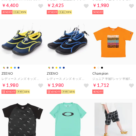
￥4,400
￥2,425
￥1,980
20%OFF
15%
37%OFF
15%
50%OFF
ZEENO
ZEENO
Champion
レディース メンズ キッズ ジュニア ユニセックス サンダル アクアシューズ マリンシューズ アウトドアシューズ 水陸両用 ウォーターシューズ （ネイビー/イエロー）
レディース メンズ キッズ ジュニア ユニセックス サンダル アクアシューズ マリンシューズ アウトドアシューズ 水陸両用 ウォーターシューズ （ブラック/ブルー）
ジュニア 半袖Tシャツ 半袖Tシャツ_SHORT SLEEVE T-SHIRT CK-Z318 （フラッシュオレンジ）
￥1,980
￥1,980
￥1,712
60%OFF
15%
60%OFF
15%
40%OFF