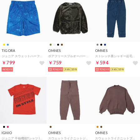
TIGORA
OMNES
OMNES
ジュニア スウェットハーフパンツ icool 総柄プリントハーフパンツ TR-9A4414HP （ブルー）
ボアフリースプルオーバー （カーキ）
ストレッチ裏シャギー起毛ロングパンツ （インディゴブルー）
￥799
￥759
￥594
46%OFF
70%OFF
15%
70%OFF
15%
IGNIO
OMNES
OMNES
ジュニア 半袖機能Tシャツ IG-9A43031TS （レッド）
スウェットライクニットジョガーパンツ （モカ）
スウェットライクニットプルオーバー （モカ）