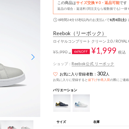
この商品は
サイズ交換￥0・返品可能
です
返品の場合：返送料 (同注文なら複数個でも) 一律￥
8時間24分14秒
以内
のお支払いで
8月8日(土)
Reebok
（リーボック）
ロイヤルコンプリート クリーン 2.0 / ROYAL 
¥1,999
¥5,990
66%OFF
税込
→
ショップ：
Reebok公式 リーボック
302
お気に入り登録者数：
人
お気に入りに登録すると
値下げ
や
再入荷
の際にご連絡
バリエーション
サイズ
在庫