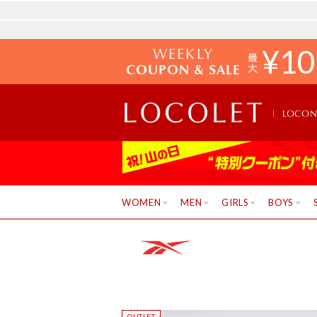
WEEKLY
¥
10
COUPON & SALE
LOCO
WOMEN
MEN
GIRLS
BOYS