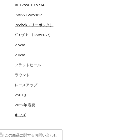
RE1759BC15774
LWJ97 GW5189
Reebok
（リーボック）
ﾋﾟｭｱｸﾞﾚｰ（GW5189）
2.5cm
2.0cm
フラットヒール
ラウンド
レースアップ
290.0g
2022年 春夏
キッズ
この商品に関するお問い合わせ