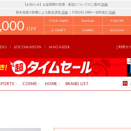
【お知らせ】お盆期間の営業・配送についてのご案内
詳細
熊本地震の影響による配送遅延
詳細
｜7/30 (木) 14時〜 送料改訂
詳細
,000
COLE HAAN
Reebok
YOSUKE
OFF
Z-CRAFT
CAWAII
mischief
NDO
LOCOMAISON
MAGASEEK
ご利用ガ
SPORTS
COSME
HOME
BRAND LIST