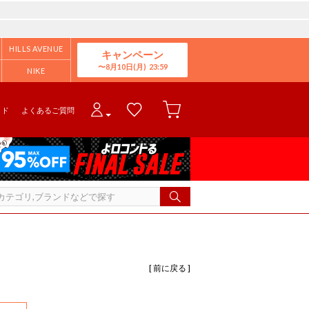
HILLS AVENUE
キャンペーン
8月10日(月)
NIKE
イド
よくあるご質問
[ 前に戻る ]