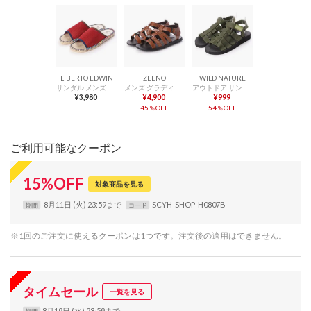
LiBERTO EDWIN
ZEENO
WILD NATURE
サンダル メンズ メッシュ 通気性 ジュートサンダル ビーチサンダル 靴 （Red）
メンズ グラディエーターサンダル （Camel）
アウトドア サンダル メンズ スポーツサンダル （カーキ）
¥3,980
¥4,900
¥999
45％OFF
54％OFF
ご利用可能なクーポン
15
%
OFF
対象商品を見る
8月11日 (火) 23:59まで
SCYH-SHOP-H0807B
期間
コード
※1回のご注文に使えるクーポンは1つです。注文後の適用はできません。
タイムセール
一覧を見る
8月19日 (水) 23:59まで
期間