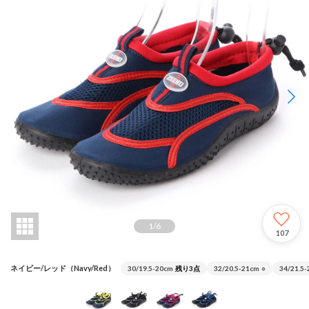
1
/
6
107
ネイビー/レッド（Navy/Red）
30/19.5-20cm
残り3点
32/20.5-21cm
○
34/21.5