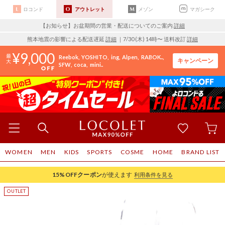
ロコンド
アウトレット
メゾン
マガシーク
【お知らせ】お盆期間の営業・配送についてのご案内
詳細
熊本地震の影響による配送遅延
詳細
｜7/30 (木) 14時〜 送料改訂
詳細
9,000
Reebok
YOSHITO
ing
Alpen
RABOK..
キャンペーン
SFW
coca
mini..
WOMEN
MEN
KIDS
SPORTS
COSME
HOME
BRAND LIST
15%OFF
クーポン
が使えます
利用条件を見る