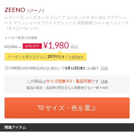
ZEENO
（ジーノ）
レディース メンズ キッズ ジュニア ユニセックス サンダル アクアシュ
ーズ マリンシューズ アウトドアシューズ 水陸両用 ウォーターシューズ
（ネイビー/レッド）
メーカー希望小売価格
¥1,980
60%OFF
¥4,980
税込
クーポンを使えばさらに
297
円引き！
※適用条件
19時間13分38秒
以内
のお支払いで
8月12日(水)
にお届け
詳細
この商品は
サイズ交換￥0・返品可能
です
詳細
返品の場合：返送料 (同注文なら複数個でも) 一律￥660
サイズ・色を選ぶ
関連アイテム