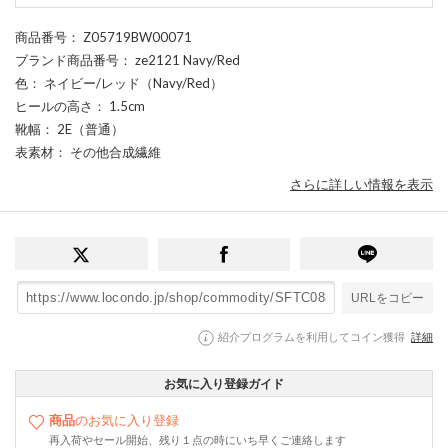
商品番号
： Z05719BW00071
ブランド商品番号
： ze2121 Navy/Red
色
： ネイビー/レッド（Navy/Red）
ヒールの高さ
： 1.5cm
靴幅
： 2E（普通）
表素材
： その他合成繊維
さらに詳しい情報を表示
URLをコピー
紹介プログラムを利用してコイン獲得
詳細
お気に入り登録ガイド
商品
のお気に入り登録
再入荷やセール開始、残り１点の時にいち早くご連絡します