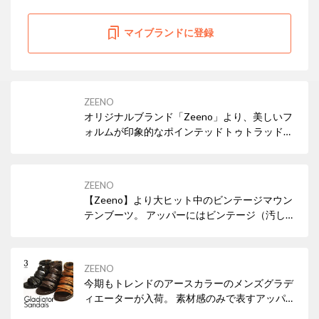
マイブランドに登録
ZEENO
オリジナルブランド「Zeeno」より、美しいフ
ォルムが印象的なポインテッドトゥトラッドの
登場。アッパー素材には、本革に限りなく近づ
けたしっとり艶やかな新素材の上質フェイクレ
ザーを使用し、風格漂う仕上がりになっていま
ZEENO
す。艶あるビジネスマンにオススメのとってお
【Zeeno】より大ヒット中のビンテージマウン
きのマストアイテムです。
テンブーツ。 アッパーにはビンテージ（汚し）
加工を施して独特のビンテージ感を演出してい
ます。 換えヒモ付きなのでその日の気分に合わ
せてコーディネートができます。
ZEENO
今期もトレンドのアースカラーのメンズグラデ
ィエーターが入荷。 素材感のみで表すアッパー
のデザインが男らしい無骨さを醸し出していま