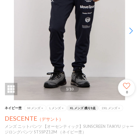
1
/
10
0
ネイビー杢
M メンズ
×
L メンズ
×
XL メンズ
残り3点
2XL メンズ
×
DESCENTE
（デサント）
メンズ ニットパンツ 【オーセンティック】SUNSCREEN TAIKYU ジャー
ジロングパンツ ST5SPZ12M （ネイビー杢）