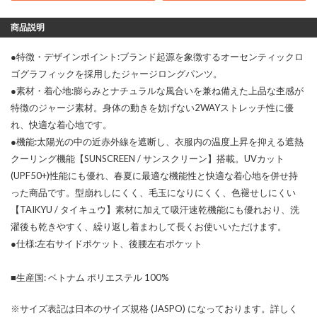
商品説明
●特徴・デザインポイント:ブランド起源を象徴するオーセンティックロ
ゴグラフィックを採用したジャージロングパンツ。
●素材・着心地:膨らみとナチュラルな風合いを兼ね備えた上品な杢感が
特徴のジャージ素材。身体の動きを妨げない2WAYストレッチ性に優
れ、快適な着心地です。
●機能:太陽光の中の近赤外線を遮断し、衣服内の温度上昇を抑える遮熱
クーリング機能【SUNSCREEN / サンスクリーン】搭載。UVカット
(UPF50+)性能にも優れ、春夏に最適な機能性と快適な着心地を併せ持
った商品です。型崩れしにくく、毛玉になりにくく、色褪せしにくい
【TAIKYU / タイキュウ】素材に加えて吸汗速乾機能にも優れおり、洗
濯後も乾きやすく、繰り返し着まわして長くお使いいただけます。
●仕様:左右サイドポケット、後腰左右ポケット
■生産国: ベトナム ポリエステル 100%
※サイズ表記は日本のサイズ規格 (JASPO) になっております。詳しく