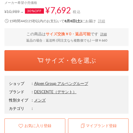
メーカー希望小売価格
¥7,692
30%OFF
¥10,989
税込
15時間44分24秒
以内
のお支払いで
8月8日(土)
にお届け
詳細
この商品は
サイズ交換￥0・返品可能
です
詳細
返品の場合：返送料 (同注文なら複数個でも) 一律￥660
サイズ・色を選ぶ
ショップ
：
Alpen Group アルペングループ
ブランド
：
DESCENTE
（デサント）
性別タイプ
：
メンズ
カテゴリ
：
お気に入り登録
マイブランド登録