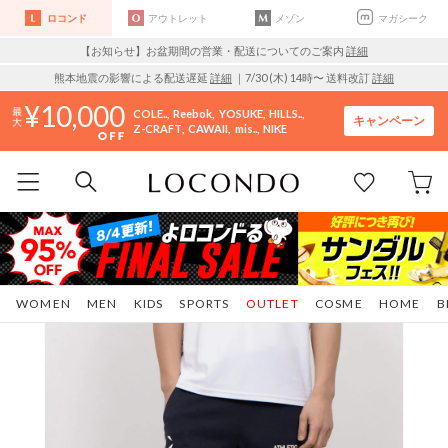
ロコンド
アウトレット
メゾン
マガシーク
【お知らせ】お盆期間の営業・配送についてのご案内
詳細
熊本地震の影響による配送遅延
詳細
｜7/30 (木) 14時〜 送料改訂
詳細
10,000
COLE..
Reebok
YOSUKE
HILLS..
キャンペーン
Z-CRAFT
CAWAII
mis..
NIKE
WOMEN
MEN
KIDS
SPORTS
OUTLET
COSME
HOME
B