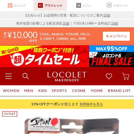
ロコンド
アウトレット
メゾン
マガシーク
【お知らせ】お盆期間の営業・配送についてのご案内
詳細
熊本地震の影響による配送遅延
詳細
｜7/30 (木) 14時〜 送料改訂
詳細
10,000
COLE..
Reebok
YOSUKE
HILLS..
キャンペーン
Z-CRAFT
CAWAII
mis..
NIKE
WOMEN
MEN
KIDS
SPORTS
COSME
HOME
BRAND LIST
15%OFF
クーポン
が使えます
利用条件を見る