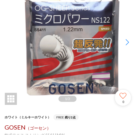
1
/
2
0
ホワイト（ミルキーホワイト）
FREE
残り2点
GOSEN
（ゴーセン）
軟式テニス ストリング SS411MW