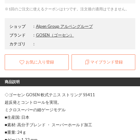
※1回のご注文に使えるクーポンは1つです。注文後の適用はできません。
ショップ
：
Alpen Group アルペングループ
ブランド
：
GOSEN
（ゴーセン）
カテゴリ
：
お気に入り登録
マイブランド登録
商品説明
◇ゴーセン GOSEN 軟式テニス ストリング SS411
超反発とコントロールを実現。
ミクロスーパーの細ゲージモデル
■生産国: 日本
■素材: 高分子ブレンド ・ スーパーホールド加工
■重量: 24 g
■ゲージ: 1.22 mm