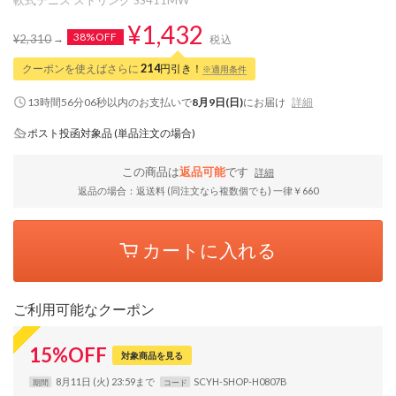
¥1,432
38%OFF
¥2,310
税込
クーポンを使えばさらに
214
円引き！
※適用条件
13時間56分05秒
以内
のお支払いで
8月9日(日)
にお届け
詳細
ポスト投函対象品 (単品注文の場合)
この商品は
返品可能
です
詳細
返品の場合：返送料 (同注文なら複数個でも) 一律￥660
カートに入れる
ご利用可能なクーポン
15
%
OFF
対象商品を見る
8月11日 (火) 23:59まで
SCYH-SHOP-H0807B
期間
コード