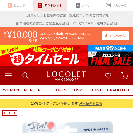
ロコンド
アウトレット
メゾン
マガシーク
【お知らせ】お盆期間の営業・配送についてのご案内
詳細
熊本地震の影響による配送遅延
詳細
｜7/30 (木) 14時〜 送料改訂
詳細
10,000
COLE..
Reebok
YOSUKE
HILLS..
キャンペーン
Z-CRAFT
CAWAII
mis..
NIKE
WOMEN
MEN
KIDS
SPORTS
COSME
HOME
BRAND LIST
15%OFF
クーポン
が使えます
利用条件を見る