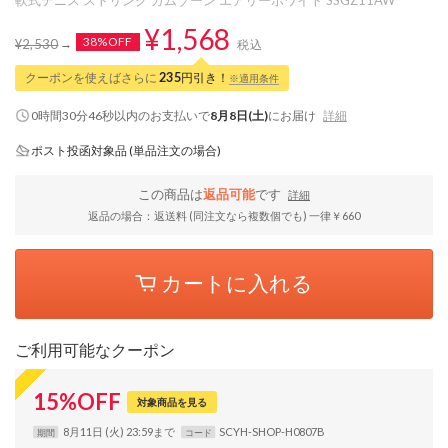
¥1,568
38%OFF
¥2,530
税込
クーポンを使えばさらに
235
円引き！
※適用条件
0時間30分45秒
以内
のお支払いで
8月8日(土)
にお届け
詳細
ポスト投函対象品 (単品注文の場合)
この商品は
返品可能
です
詳細
返品の場合：返送料 (同注文なら複数個でも) 一律￥660
カートに入れる
ご利用可能なクーポン
15
%
OFF
対象商品を見る
8月11日 (火) 23:59まで
SCYH-SHOP-H0807B
期間
コード