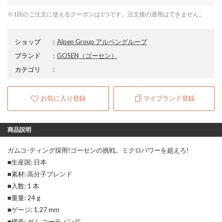
※1回のご注文に使えるクーポンは1つです。注文後の適用はできません。
ショップ
：
Alpen Group アルペングループ
ブランド
：
GOSEN
（ゴーセン）
カテゴリ
：
お気に入り登録
マイブランド登録
商品説明
ガムコ-ティング採用!ゴーセンの挑戦。ミクロパワーを超えろ!
■生産国: 日本
■素材: 高分子ブレンド
■入数: 1 本
■重量: 24 g
■ゲージ: 1.27 mm
■構造: ガム コーティング