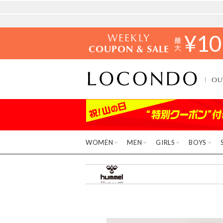
WEEKLY
¥
10
COUPON & SALE
OU
WOMEN
MEN
GIRLS
BOYS