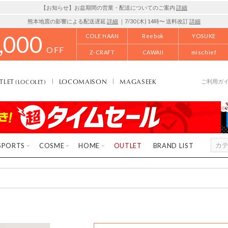
【お知らせ】お盆期間の営業・配送についてのご案内
詳細
熊本地震の影響による配送遅延
詳細
｜7/30 (木) 14時〜 送料改訂
詳細
,000
COLE HAAN
Reebok
YOSUKE
OFF
Z-CRAFT
CAWAII
mischief
TLET
LOCOMAISON
MAGASEEK
(LOCOLET)
ご利用ガ
SPORTS
COSME
HOME
OUTLET
BRAND LIST