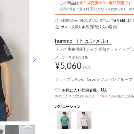
この商品は
サイズ交換￥0・返品可能
です
返品の場合：返送料 (同注文なら複数個でも) 一律￥
6時間23分49秒
以内
のお支払いで
8月8日(土)
ポスト投函対象品 (単品注文の場合)
hummel
（ヒュンメル）
メンズ 半袖機能Tシャツ 遮熱グラフィックTシャ
メーカー希望小売価格
¥5,060
税込
ショップ：
Alpen Group アルペングループ
0
お気に入り登録者数：
人
お気に入りに登録すると
値下げ
や
再入荷
の際にご連絡
バリエーション