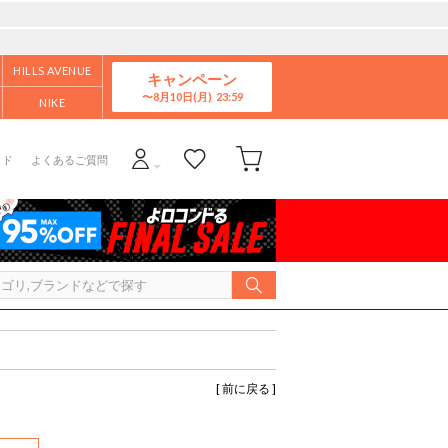
HILLS AVENUE
キャンペーン
8月10日(月)
NIKE
イド
よくあるご質問
[ 前に戻る ]