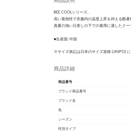
商品説明
BEE COOLシリーズ。
高い遮熱性で衣服内の温度上昇を抑える酷暑
真夏の強い日差しの下での着用に適したクー
■生産国: 中国
※サイズ表記は日本のサイズ規格 (JASPO)
商品詳細
商品番号
ブランド商品番号
ブランド名
色
シーズン
性別タイプ