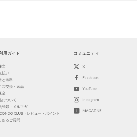
利用ガイド
コミュニティ
注文
X
支払い
Facebook
送と送料
イズ交換・返品
YouTube
返金
Instagram
品について
員登録・メルマガ
MAGAZINE
OCONDO CLUB・レビュー・ポイント
くあるご質問