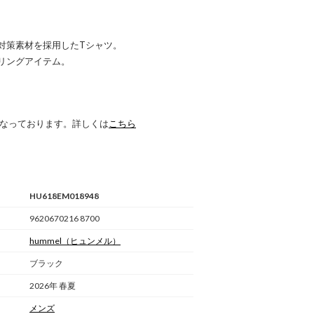
対策素材を採用したTシャツ。
リングアイテム。
 になっております。詳しくは
こちら
HU618EM018948
9620670216 8700
hummel
（ヒュンメル）
ブラック
2026年 春夏
メンズ