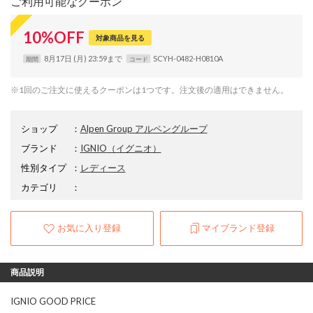
ご利用可能なクーポン
10
%
OFF
対象商品を見る
8月17日 (月) 23:59まで
SCYH-0482-H0810A
期間
コード
※1回のご注文に使えるクーポンは1つです。注文後の適用はできません。
ショップ
：
Alpen Group アルペングループ
ブランド
：
IGNIO
（イグニオ）
性別タイプ
：
レディース
カテゴリ
：
お気に入り登録
マイブランド登録
商品説明
IGNIO GOOD PRICE