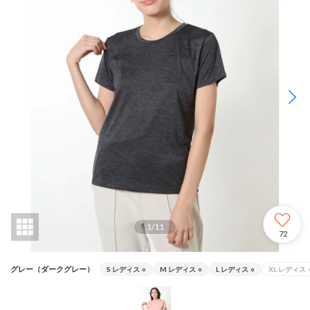
1
/
11
72
グレー（ダークグレー）
S レディス
○
M レディス
○
L レディス
○
XL レディス