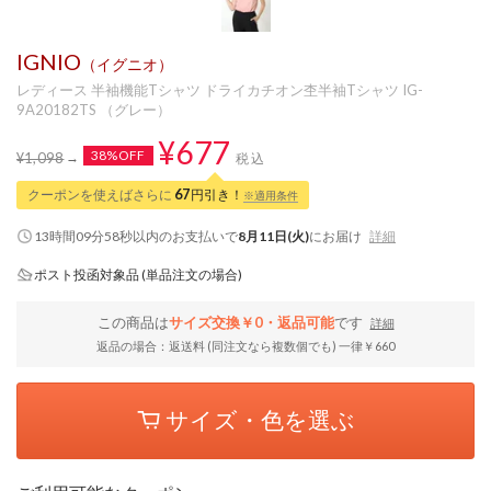
IGNIO
（イグニオ）
レディース 半袖機能Tシャツ ドライカチオン杢半袖Tシャツ IG-
9A20182TS （グレー）
¥677
38%OFF
¥1,098
税込
クーポンを使えばさらに
67
円引き！
※適用条件
13時間09分58秒
以内
のお支払いで
8月11日(火)
にお届け
詳細
ポスト投函対象品 (単品注文の場合)
この商品は
サイズ交換￥0・返品可能
です
詳細
返品の場合：返送料 (同注文なら複数個でも) 一律￥660
サイズ・色を選ぶ