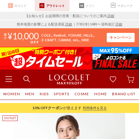
ロコンド
アウトレット
メゾン
マガシーク
【お知らせ】お盆期間の営業・配送についてのご案内
詳細
熊本地震の影響による配送遅延
詳細
｜7/30 (木) 14時〜 送料改訂
詳細
10,000
COLE..
Reebok
YOSUKE
HILLS..
キャンペーン
Z-CRAFT
CAWAII
mis..
NIKE
WOMEN
MEN
KIDS
SPORTS
COSME
HOME
BRAND LIST
10%OFF
クーポン
が使えます
利用条件を見る