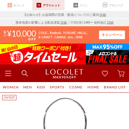
ロコンド
アウトレット
メゾン
マガシーク
【お知らせ】お盆期間の営業・配送についてのご案内
詳細
熊本地震の影響による配送遅延
詳細
｜7/30 (木) 14時〜 送料改訂
詳細
10,000
COLE..
Reebok
YOSUKE
HILLS..
キャンペーン
Z-CRAFT
CAWAII
mis..
NIKE
WOMEN
MEN
KIDS
SPORTS
COSME
HOME
BRAND LIST