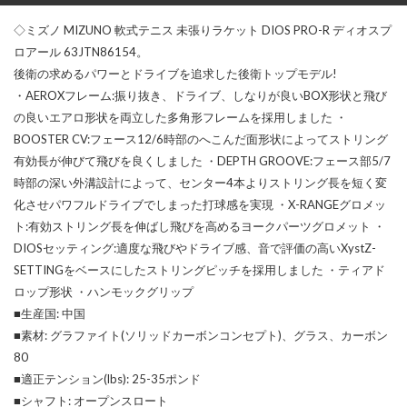
◇ミズノ MIZUNO 軟式テニス 未張りラケット DIOS PRO-R ディオスプ
ロアール 63JTN86154。
後衛の求めるパワーとドライブを追求した後衛トップモデル!
・AEROXフレーム:振り抜き、ドライブ、しなりが良いBOX形状と飛び
の良いエアロ形状を両立した多角形フレームを採用しました ・
BOOSTER CV:フェース12/6時部のへこんだ面形状によってストリング
有効長が伸びて飛びを良くしました ・DEPTH GROOVE:フェース部5/7
時部の深い外溝設計によって、センター4本よりストリング長を短く変
化させパワフルドライブでしまった打球感を実現 ・X-RANGEグロメッ
ト:有効ストリング長を伸ばし飛びを高めるヨークパーツグロメット ・
DIOSセッティング:適度な飛びやドライブ感、音で評価の高いXystZ-
SETTINGをベースにしたストリングピッチを採用しました ・ティアド
ロップ形状 ・ハンモックグリップ
■生産国: 中国
■素材: グラファイト(ソリッドカーボンコンセプト)、グラス、カーボン
80
■適正テンション(lbs): 25-35ポンド
■シャフト: オープンスロート