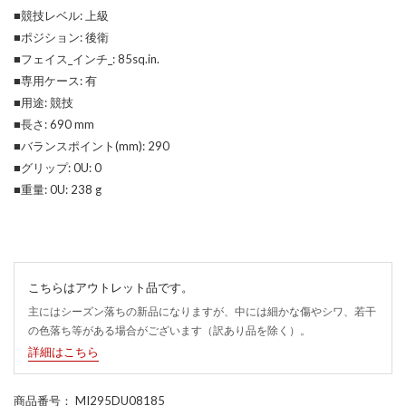
■競技レベル: 上級
■ポジション: 後衛
■フェイス_インチ_: 85sq.in.
■専用ケース: 有
■用途: 競技
■長さ: 690 mm
■バランスポイント(mm): 290
■グリップ: 0U: 0
■重量: 0U: 238 g
こちらはアウトレット品です。
主にはシーズン落ちの新品になりますが、中には細かな傷やシワ、若干
の色落ち等がある場合がございます（訳あり品を除く）。
詳細はこちら
商品番号
： MI295DU08185