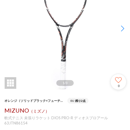
1
/
3
0
オレンジ（ソリッドブラック×フューチャーオレンジ）
0U
残り2点
MIZUNO
（ミズノ）
軟式テニス 未張りラケット DIOS PRO-R ディオスプロアール
63JTN86154