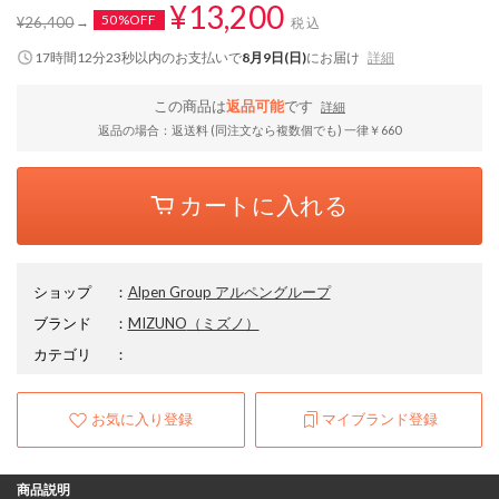
¥13,200
50%OFF
¥26,400
税込
17時間12分22秒
以内
のお支払いで
8月9日(日)
にお届け
詳細
この商品は
返品可能
です
詳細
返品の場合：返送料 (同注文なら複数個でも) 一律￥660
カートに入れる
ショップ
：
Alpen Group アルペングループ
ブランド
：
MIZUNO
（ミズノ）
カテゴリ
：
お気に入り登録
マイブランド登録
商品説明