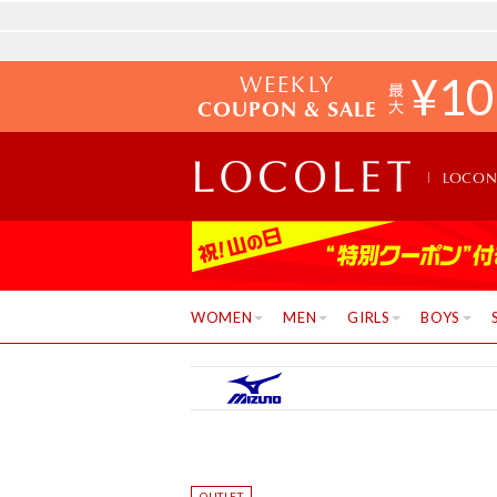
WEEKLY
¥
10
COUPON & SALE
LOCO
WOMEN
MEN
GIRLS
BOYS