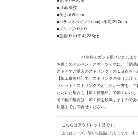
■専用ケース: 有
■用途: 競技
■長さ: 690 mm
■バランスポイント(mm): (平均)290mm
■グリップ: 0U: 0
■重量: 0U: (平均)238g g
━━━━━━<<無料でガット張りいたします
お近くのアルペン・スポーツデポに、「納品
ストアでご購入のストリング」の１８点を一
【加工費無料】で、ストリングの張り上げ（
ラケット・ストリングのどちらか一方を、当
ただいた場合も【加工費無料】で加工いたし
その他の場合は、加工費を頂戴しますのであ
店舗までお問合せください。
こちらはアウトレット品です。
主にはシーズン落ちの新品になりますが、中