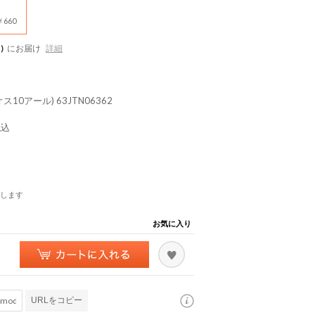
660
)
にお届け
詳細
10アール) 63JTN06362
税込
します
お気に入り
URLをコピー