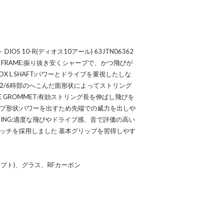
OS 10-R(ディオス10アール) 63JTN06362
OX FRAME:振り抜き安くシャープで、かつ飛びが
X L SHAFT:パワーとドライブを重視したしな
ース12/6時部のへこんだ面形状によってストリング
E GROMMET:有効ストリング長を伸ばし飛びを
プ形状:パワーを出すため先端での威力を出しや
TTING:適度な飛びやドライブ感、音で評価の高い
ングピッチを採用しました 基本グリップを習得しやす
セプト)、グラス、RFカーボン