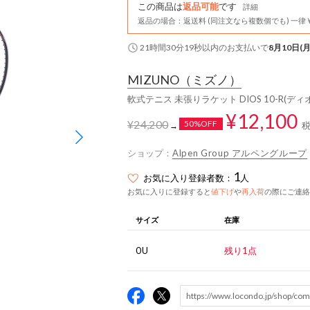
この商品は
返品可能
です
詳細
返品の場合：返送料 (同注文なら複数個でも) 一律￥
21時間30分18秒
以内
のお支払いで
8月10日(月
MIZUNO
（ミズノ）
軟式テニス 未張りラケット DIOS 10-R(ディオス
¥12,100
¥24,200
50%OFF
→
ショップ：
Alpen Group アルペングループ
1
お気に入り登録者数：
人
お気に入りに登録すると
値下げ
や
再入荷
の際にご連絡
サイズ
在庫
0U
残り1点