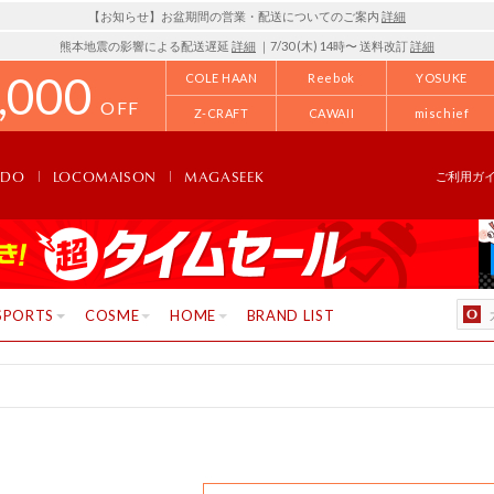
【お知らせ】お盆期間の営業・配送についてのご案内
詳細
熊本地震の影響による配送遅延
詳細
｜7/30 (木) 14時〜 送料改訂
詳細
,000
COLE HAAN
Reebok
YOSUKE
OFF
Z-CRAFT
CAWAII
mischief
NDO
LOCOMAISON
MAGASEEK
ご利用ガ
SPORTS
COSME
HOME
BRAND LIST