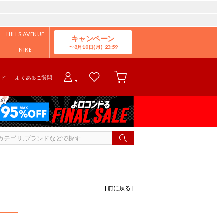
HILLS AVENUE
キャンペーン
8月10日(月)
NIKE
イド
よくあるご質問
[ 前に戻る ]