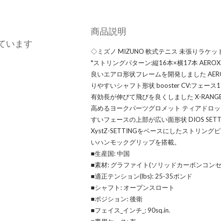
商品説明
ています
◇ミズノ MIZUNO 軟式テニス 未張りラケット DI
*ストリングパターン:縦16本×横17本 AER
良いエアロ形状フレームを開発しました AERO
りやすいシャフト形状 booster CV:フェ
有効長が伸びて飛びを良くしました X-RANG
高めるヨークパーツグロメット ティアドロッ
すいフェースの上部が広い面形状 DIOS SE
XystZ-SETTINGをベースにしたストリ
いハンモックグリップを搭載。
■生産国: 中国
■素材: グラファイト(ソリッドカーボンコン
■適正テンション(lbs): 25-35ポンド
■シャフト: オープンスロート
■ポジション: 後衛
■フェイス_インチ_: 90sq.in.