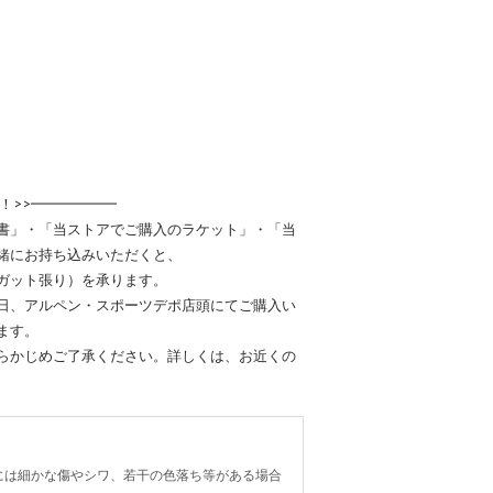
！>>━━━━━━
書」・「当ストアでご購入のラケット」・「当
緒にお持ち込みいただくと、
ガット張り）を承ります。
日、アルペン・スポーツデポ店頭にてご購入い
ます。
らかじめご了承ください。詳しくは、お近くの
には細かな傷やシワ、若干の色落ち等がある場合