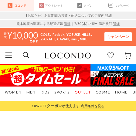
ロコンド
アウトレット
メゾン
マガシーク
【お知らせ】お盆期間の営業・配送についてのご案内
詳細
熊本地震の影響による配送遅延
詳細
｜7/30 (木) 14時〜 送料改訂
詳細
10,000
COLE..
Reebok
YOSUKE
HILLS..
キャンペーン
Z-CRAFT
CAWAII
mis..
NIKE
WOMEN
MEN
KIDS
SPORTS
OUTLET
COSME
HOME
B
10%OFF
クーポン
が使えます
利用条件を見る