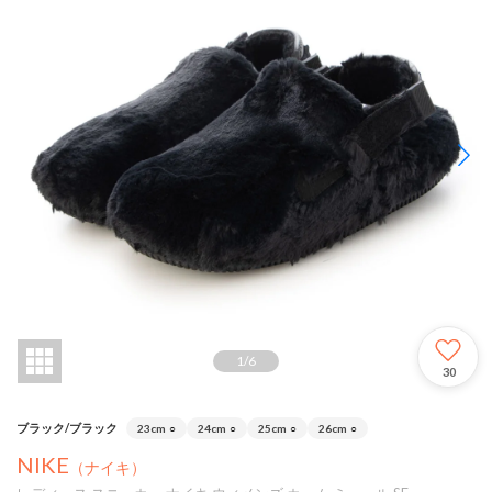
1
/
6
30
ブラック/ブラック
23cm
○
24cm
○
25cm
○
26cm
○
NIKE
（ナイキ）