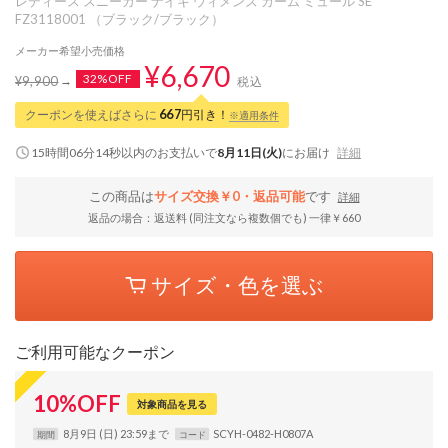
レディース スニーカー ナイキ ウィメンズ カーム ミュール SE
FZ3118001 （ブラック/ブラック）
メーカー希望小売価格
¥6,670
32%OFF
¥9,900
税込
クーポンを使えばさらに
667
円引き！
※適用条件
15時間06分13秒
以内
のお支払いで
8月11日(火)
にお届け
詳細
この商品は
サイズ交換￥0・返品可能
です
詳細
返品の場合：返送料 (同注文なら複数個でも) 一律￥660
サイズ・色を選ぶ
ご利用可能なクーポン
10
%
OFF
対象商品を見る
8月9日 (日) 23:59まで
SCYH-0482-H0807A
期間
コード