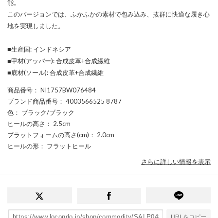
能。
このバージョンでは、ふかふかの素材で包み込み、抜群に快適な履き心
地を実現しました。
■生産国: インドネシア
■甲材(アッパー): 合成皮革+合成繊維
■底材(ソール): 合成皮革+合成繊維
商品番号
： NI1757BW076484
ブランド商品番号
： 4003566525 8787
色
： ブラック/ブラック
ヒールの高さ
： 2.5cm
プラットフォームの高さ(cm)
： 2.0cm
ヒールの形
： フラットヒール
さらに詳しい情報を表示
URLをコピー