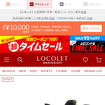
ロコンド
アウトレット
メゾン
マガシーク
【お知らせ】お盆期間の営業・配送についてのご案内
詳細
熊本地震の影響による配送遅延
詳細
｜7/30 (木) 14時〜 送料改訂
詳細
10,000
COLE..
Reebok
YOSUKE
HILLS..
キャンペーン
Z-CRAFT
CAWAII
mis..
NIKE
WOMEN
MEN
KIDS
SPORTS
COSME
HOME
BRAND LIST