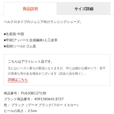
商品説明
サイズ詳細
ベルクロタイプのジュニア向けランニングシューズ。
■生産国: 中国
■甲材(アッパー): 合成繊維+人工皮革
■底材(ソール): ゴム底
こちらはアウトレット品です。
主にはシーズン落ちの新品になりますが、中には細かな傷やシワ、若干
の色落ち等がある場合がございます（訳あり品を除く）。
詳細はこちら
商品番号
： PU630BC27138
ブランド商品番号
： 4091580641 8727
色
： ブラック（プーマ ブラック/フロー イエロー）
ヒールの高さ
： 2.5cm