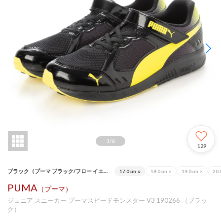
1
/
6
129
ブラック（プーマ ブラック/フロー イエロー）
17.0cm
○
18.0cm
×
19.0cm
×
20.
PUMA
（プーマ）
ジュニア スニーカー プーマスピードモンスター V3 190266 （ブラッ
ク）