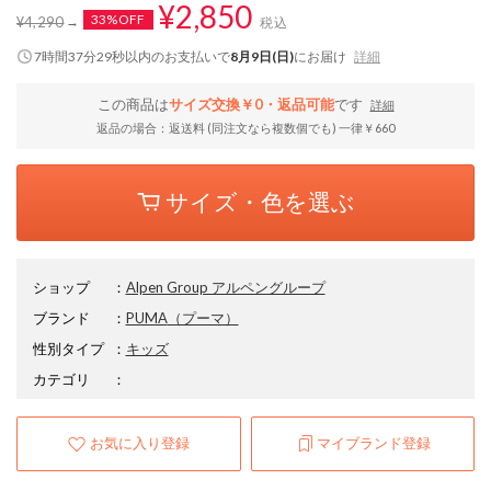
¥2,850
33%OFF
¥4,290
税込
7時間37分28秒
以内
のお支払いで
8月9日(日)
にお届け
詳細
この商品は
サイズ交換￥0・返品可能
です
詳細
返品の場合：返送料 (同注文なら複数個でも) 一律￥660
サイズ・色を選ぶ
ショップ
：
Alpen Group アルペングループ
ブランド
：
PUMA
（プーマ）
性別タイプ
：
キッズ
カテゴリ
：
お気に入り登録
マイブランド登録