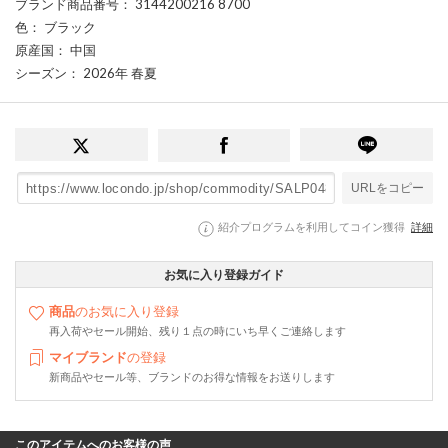
ブランド商品番号
： 3144200216 8700
色
： ブラック
原産国
： 中国
シーズン
： 2026年 春夏
URLをコピー
紹介プログラムを利用してコイン獲得
詳細
お気に入り登録ガイド
商品
のお気に入り登録
再入荷やセール開始、残り１点の時にいち早くご連絡します
マイブランド
の登録
新商品やセール等、ブランドのお得な情報をお送りします
このアイテムへのお客様の声