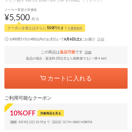
マリン 帽子 WR UV SURFTRIP CAP 6 PANEL （ブラック）
メーカー希望小売価格
¥5,500
税込
クーポンを使えばさらに
550
円引き！
※適用条件
10時間57分23秒
以内
のお支払いで
8月8日(土)
にお届け
詳細
この商品は
返品可能
です
詳細
返品の場合：返送料 (同注文なら複数個でも) 一律￥660
カートに入れる
ご利用可能なクーポン
10
%
OFF
対象商品を見る
8月9日 (日) 23:59まで
SCYH-0482-H0807A
期間
コード