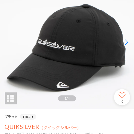
1
/
4
0
ブラック
FREE
○
QUIKSILVER
（クイックシルバー）