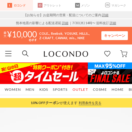
ロコンド
アウトレット
メゾン
マガシーク
【お知らせ】お盆期間の営業・配送についてのご案内
詳細
熊本地震の影響による配送遅延
詳細
｜7/30 (木) 14時〜 送料改訂
詳細
10,000
COLE..
Reebok
YOSUKE
HILLS..
キャンペーン
Z-CRAFT
CAWAII
mis..
NIKE
WOMEN
MEN
KIDS
SPORTS
OUTLET
COSME
HOME
B
10%OFF
クーポン
が使えます
利用条件を見る