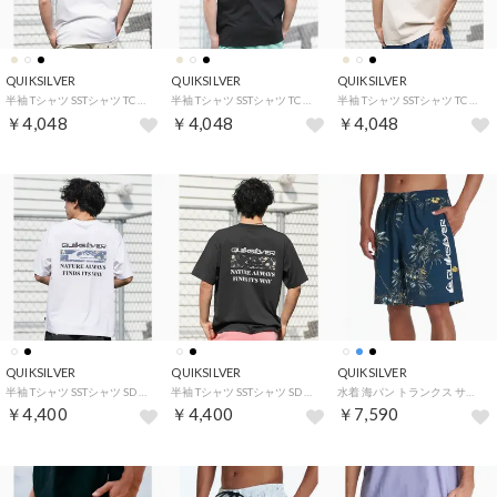
QUIKSILVER
QUIKSILVER
QUIKSILVER
半袖 Tシャツ SSTシャツ TC BOX 26 （WHT）
半袖 Tシャツ SSTシャツ TC BOX 26 （BLK）
半袖 Tシャツ SSTシャツ TC BOX 26 （GBG）
￥4,048
￥4,048
￥4,048
QUIKSILVER
QUIKSILVER
QUIKSILVER
半袖 Tシャツ SSTシャツ SD NEW HOLMES （WHT）
半袖 Tシャツ SSTシャツ SD NEW HOLMES （BLK）
水着 海パン トランクス サーフパンツ メンズ 水陸両用 【返品不可商品】 （BLK）
￥4,400
￥4,400
￥7,590