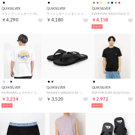
QUIKSILVER
QUIKSILVER
QUIKSILVER
マリン ラッシュガード COMP LOGO SS （ブラック）
ラッシュガード レギンス メンズ 水陸両用 QS LEGGINGS （BLK1）
EVERYDAY SOLID VOLLE【返品不可商品】 （カーキ）
￥4,290
￥4,180
￥4,158
30%OFF
QUIKSILVER
QUIKSILVER
QUIKSILVER
MURASAKI ムラサキ × コラボレーション 半袖 Tシャツ （WHT）
MONKEY WRENCH 26 （ブラック）
POP FOR SURF SS QLY251631T （BLK）
￥3,234
￥3,520
￥2,972
30%OFF
30%OFF