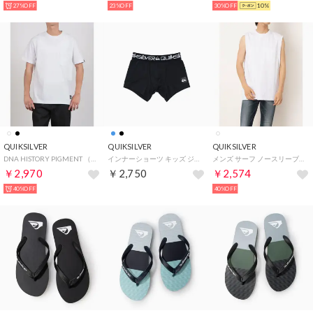
27%OFF
23%OFF
30%OFF
10%
QUIKSILVER
QUIKSILVER
QUIKSILVER
DNA HISTORY PIGMENT （WHT）
インナーショーツ キッズ ジュニア ラッシュレギンス 水陸両用 QS 【返品不可商品】 （BLK1）
メンズ サーフ ノースリーブ HISTORY SL QSL252003 （WHT）
￥2,970
￥2,750
￥2,574
40%OFF
40%OFF