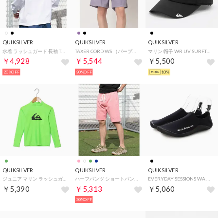
QUIKSILVER
QUIKSILVER
QUIKSILVER
水着 ラッシュガード 長袖 Tシャツ ロンT メンズ （WHT2）
TAXER CORD WS （パープル）
マリン 帽子 WR UV SURFTRIP CAP 6 PANEL （ブラック）
￥4,928
￥5,544
￥5,500
20%OFF
30%OFF
10%
QUIKSILVER
QUIKSILVER
QUIKSILVER
ジュニア マリン ラッシュガード ALL TIME LR YOUTH KLY261001 （GRN）
ハーフパンツ ショートパンツ メンズ VINTAGE WASHFLEECESHORTS QWS262603M （PNK）
EVERYDAY SESSIONS WA （ブラック）
￥5,390
￥5,313
￥5,060
30%OFF