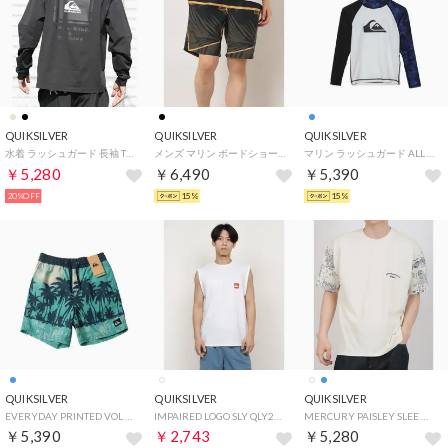
QUIKSILVER
QUIKSILVER
QUIKSILVER
水着 ラッシュガード 長袖 Tシャツ ロンT メンズ （BLK）
メンズ マリン ボードショーツ EVERYDAY POOLSIDER 19 EQYJV04224 【返品不可商品】 （KVJ6）
マリン ラッシュガード ALL TIME LR YOUTH （ブルー）
￥5,280
￥6,490
￥5,390
20%OFF
15%
15%
QUIKSILVER
QUIKSILVER
QUIKSILVER
EVERYDAY PRINTED VOL 【返品不可商品】 （ブルー）
IMPAIRED LOGO SLY QLY251021 （WHT）
MERCURY PAISLEY SLEE （WHT）
￥5,390
￥2,743
￥5,280