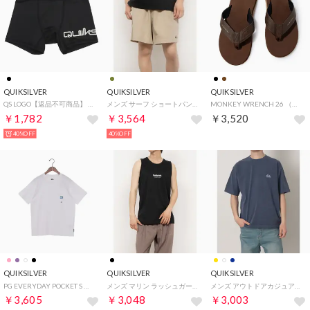
QUIKSILVER
QUIKSILVER
QUIKSILVER
QS LOGO【返品不可商品】 （BLK3）
メンズ サーフ ショートパンツ MW BAGGY SHORTS QWS252002 （KHA）
MONKEY WRENCH 26 （ブラウン）
￥1,782
￥3,564
￥3,520
40%OFF
40%OFF
QUIKSILVER
QUIKSILVER
QUIKSILVER
PG EVERYDAY POCKET S 半袖Tシャツ （WHT）
メンズ マリン ラッシュガード DISTORTION TANK QLY252016 （BLK）
メンズ アウトドアカジュアル 半袖Tシャツ PG WILD CHIME ST QST261606Y （NVY）
￥3,605
￥3,048
￥3,003