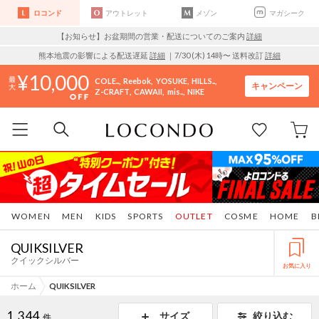
ロコンド
アウトレット
メゾン
マガシーク
【お知らせ】お盆期間の営業・配送についてのご案内
詳細
熊本地震の影響による配送遅延
詳細
｜7/30 (木) 14時〜 送料改訂
詳細
10,000
COLE..
Reebok
YOSUKE
HILLS..
キャンペーン
Z-CRAFT
CAWAII
mis..
NIKE
WOMEN
MEN
KIDS
SPORTS
OUTLET
COSME
HOME
B
QUIKSILVER
クイックシルバー
お気に入り
ホーム
QUIKSILVER
1,344
サイズ
絞り込む
件