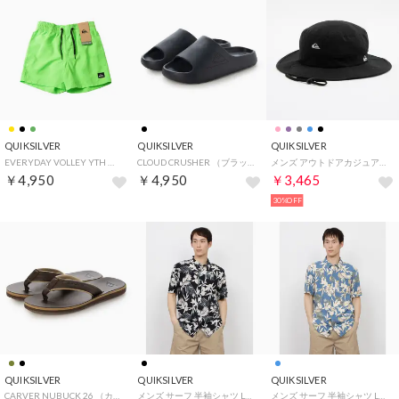
QUIKSILVER
QUIKSILVER
QUIKSILVER
EVERYDAY VOLLEY YTH 【返品不可商品】 （グリーン）
CLOUD CRUSHER （ブラック）
メンズ アウトドアカジュアル ハット WR EVERYDAY HAT QHT261301 （KVJ0）
￥4,950
￥4,950
￥3,465
30%OFF
QUIKSILVER
QUIKSILVER
QUIKSILVER
CARVER NUBUCK 26 （カーキ）
メンズ サーフ 半袖シャツ LEMNAS SS EQYWT04621 （KTA6）
メンズ サーフ 半袖シャツ LEMNAS SS EQYWT04621 （MEF6）