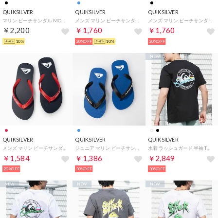
QUIKSILVER
QUIKSILVER
QUIKSILVER
マリン ビーチサンダル MOLOKAI CORE （ブラック）
メンズ マリン ビーチサンダル MOLOKAI STRIPE AQYL101361 （BLUE2）
メンズ マリン ビーチサンダル MOLOKAI STRIPE AQYL101361 （BLACK/GREY/GREEN）
￥2,200
￥1,760
￥1,760
10%
20%OFF
10%
20%OFF
NEW
QUIKSILVER
QUIKSILVER
QUIKSILVER
メンズ マリン ビーチサンダル MOLOKAI CORE AQYL101325 （RED1）
ジュニア マリン ビーチサンダル MOLOKAI CORE YOUTH AQBL100586 （BLUE1）
水着 ラッシュガード 半袖 Tシャツ メンズ UVカット （BLK）
￥1,584
￥1,386
￥2,849
20%OFF
30%OFF
30%OFF
NEW
NEW
NEW