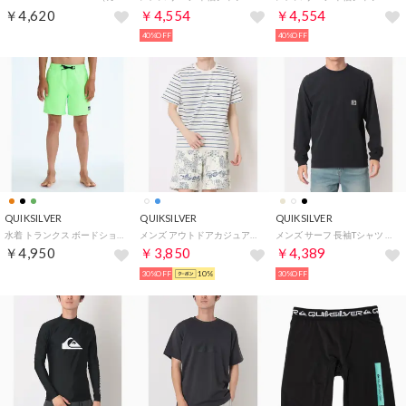
￥4,620
￥4,554
￥4,554
40%OFF
40%OFF
QUIKSILVER
QUIKSILVER
QUIKSILVER
水着 トランクス ボードショーツ キッズ EVERYDAY VOLLEY 【返品不可商品】 （GGY0）
メンズ アウトドアカジュアル 半袖Tシャツ QS BORDER ST QST262010 （ホワイト）
メンズ サーフ 長袖Tシャツ BW HISTORY POCKET LT QLT254009 （BLK）
￥4,950
￥3,850
￥4,389
30%OFF
10%
30%OFF