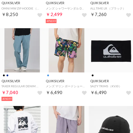
QUIKSILVER
QUIKSILVER
QUIKSILVER
OMNI MW ZIP HOODIE （ホワイト）
メンズ シャワーサンダル DOCKYARD RF AQYL101381 （他）
ALL TIME LR （ブラック）
￥8,250
￥2,499
￥7,260
49%OFF
QUIKSILVER
QUIKSILVER
QUIKSILVER
TAXER REGULAR DENIM （BSP0）
メンズ マリン ボードショーツ EVERYDAY PRINTED VOLLEY 19 EQYJV04223 【返品不可商品】 （KTP6）
SALTY TRIMS （KVJ0）
￥7,040
￥6,490
￥6,490
20%OFF