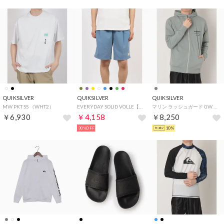
QUIKSILVER
QUIKSILVER
QUIKSILVER
MW PKT SS （WHT2）
EVERYDAY SOLID VOLLE【返品不可商品】 （ブルー）
マリン ラッシュガード GW HAND DRAWN ZIP HOODIE （グレー）
￥6,930
￥4,158
￥8,250
30%OFF
10%