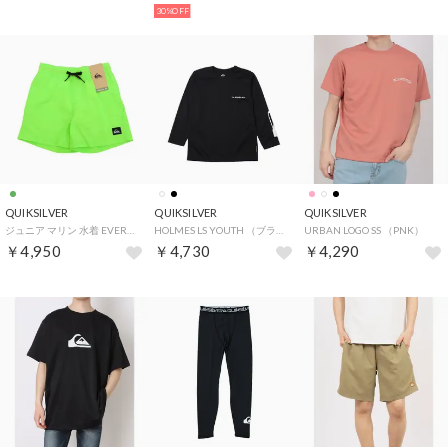
30%OFF
QUIKSILVER
QUIKSILVER
QUIKSILVER
ジュニア マリン 水着 EVERYDAY VOLLEY YTH 14 EQBJV03543 【返品不可商品】 （GGY0）
HOLMES LS YOUTH （ブラック）
URBAN LOGO SS （PNK）
￥4,950
￥4,730
￥4,290