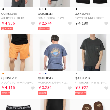
QUIKSILVER
QUIKSILVER
QUIKSILVER
ALL TIME LR （BLK1）
COMP LOGO SS （GRY）
DRYMESH INNER SHORT【返品不可商品】 （BLK2）
￥4,356
￥2,574
￥4,180
40%OFF
40%OFF
QUIKSILVER
QUIKSILVER
QUIKSILVER
メンズ マリン ボードショーツ EVERYDAY SOLID VOLLEY 19 EQYJV04137 【返品不可商品】 （NHZ0）
MURASAKI ムラサキ × コラボレーション 半袖 Tシャツ （NVY）
HI PETROGLYPH ST Tシャツ 半袖Tシャツ （チャコール）
￥4,115
￥3,234
￥3,927
30%OFF
30%OFF
27%OFF