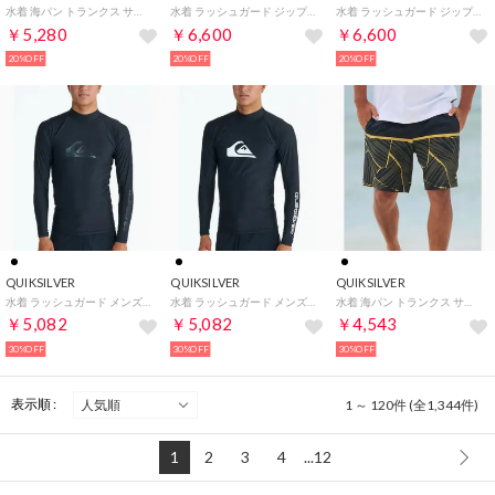
水着 海パン トランクス サーフパンツ メンズ 速乾【返品不可商品】 （KVJ0）
水着 ラッシュガード ジップアップ パーカー メンズ UVカット （WHT）
水着 ラッシュガード ジップアップ パーカー メンズ UVカット （BLK）
￥5,280
￥6,600
￥6,600
20%OFF
20%OFF
20%OFF
QUIKSILVER
QUIKSILVER
QUIKSILVER
水着 ラッシュガード メンズ 長袖 Tシャツ ロンT （BLK2）
水着 ラッシュガード メンズ 長袖 Tシャツ ロンT （BLK1）
水着 海パン トランクス サーフパンツ メンズ ボードショーツ 【返品不可商品】 （KVJ6）
￥5,082
￥5,082
￥4,543
30%OFF
30%OFF
30%OFF
表示順 :
1 ～ 120件 (全1,344件)
1
2
3
4
...12