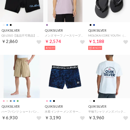
QUIKSILVER
QUIKSILVER
QUIKSILVER
QS LOGO【返品不可商品】 （ブルー）
メンズ サーフ ノースリーブ HISTORY SL QSL252003 （PUR）
MOLOKAI CORE YOUTH （ブラック）
￥2,860
￥2,574
￥1,188
40%OFF
40%OFF
QUIKSILVER
QUIKSILVER
QUIKSILVER
ハーフパンツ ショートパンツ メンズ ウォークショーツ 19インチ EQYWS03915 （CJZ0）
水着 インナー メンズ サーフインナー ボクサーショーツ UVカット 【返品不可商品】 （BLU）
半袖 Tシャツ メンズ バックプリント PG FUNDAMENTAL （WHT）
￥6,930
￥3,190
￥3,960