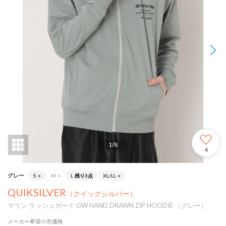
1
/
8
4
グレー
S
○
M
×
L
残り3点
XL/LL
○
QUIKSILVER
（クイックシルバー）
マリン ラッシュガード GW HAND DRAWN ZIP HOODIE （グレー）
メーカー希望小売価格