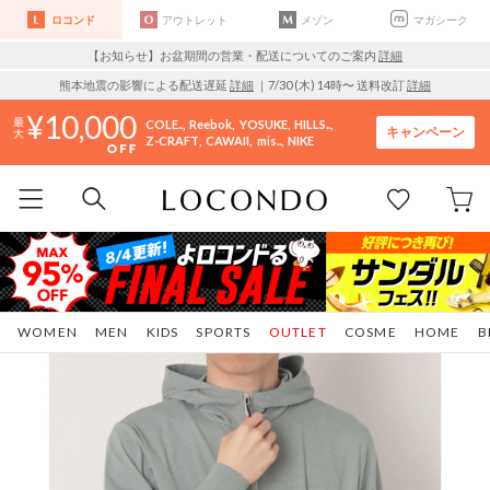
ロコンド
アウトレット
メゾン
マガシーク
【お知らせ】お盆期間の営業・配送についてのご案内
詳細
熊本地震の影響による配送遅延
詳細
｜7/30 (木) 14時〜 送料改訂
詳細
10,000
COLE..
Reebok
YOSUKE
HILLS..
キャンペーン
Z-CRAFT
CAWAII
mis..
NIKE
WOMEN
MEN
KIDS
SPORTS
OUTLET
COSME
HOME
B