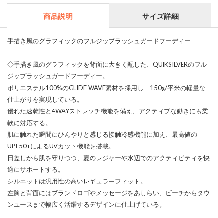
商品説明
サイズ詳細
手描き風のグラフィックのフルジップラッシュガードフーディー
◇手描き風のグラフィックを背面に大きく配した、QUIKSILVERのフル
ジップラッシュガードフーディー。
ポリエステル100%のGLIDE WAVE素材を採用し、150g/平米の軽量な
仕上がりを実現している。
優れた速乾性と4WAYストレッチ機能を備え、アクティブな動きにも柔
軟に対応する。
肌に触れた瞬間にひんやりと感じる接触冷感機能に加え、最高値の
UPF50+によるUVカット機能を搭載。
日差しから肌を守りつつ、夏のレジャーや水辺でのアクティビティを快
適にサポートする。
シルエットは汎用性の高いレギュラーフィット。
左胸と背面にはブランドロゴやメッセージをあしらい、ビーチからタウ
ンユースまで幅広く活躍するデザインに仕上げている。