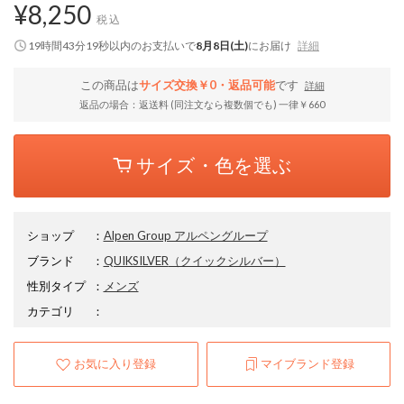
¥8,250
税込
19時間43分18秒
以内
のお支払いで
8月8日(土)
にお届け
詳細
この商品は
サイズ交換￥0・返品可能
です
詳細
返品の場合：返送料 (同注文なら複数個でも) 一律￥660
サイズ・色を選ぶ
ショップ
：
Alpen Group アルペングループ
ブランド
：
QUIKSILVER
（クイックシルバー）
性別タイプ
：
メンズ
カテゴリ
：
お気に入り登録
マイブランド登録