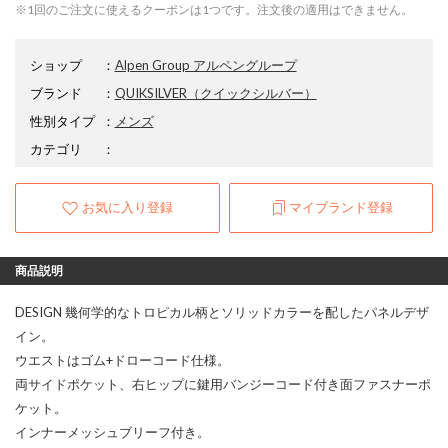
※1回のご注文に使えるクーポンは1つです。注文後の適用はできません。
ショップ
：
Alpen Group アルペングループ
ブランド
：
QUIKSILVER
（クイックシルバー）
性別タイプ
：
メンズ
カテゴリ
：
お気に入り登録
マイブランド登録
商品説明
DESIGN 幾何学的なトロピカル柄とソリッドカラーを配したパネルデザ
イン。
ウエストはゴム+ドローコード仕様。
両サイドポケット、右ヒップに鍵用バンジーコード付き面ファスナーポ
ケット。
インナーメッシュブリーフ付き。