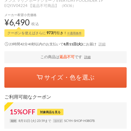
メンズ マリン ボードショーツ EVERYDAY POOLSIDER 19
EQYJV04224 【返品不可商品】 （KVJ6）
メーカー希望小売価格
¥6,490
税込
クーポンを使えばさらに
973
円引き！
※適用条件
23時間42分39秒
以内
のお支払いで
8月11日(火)
にお届け
詳細
この商品は
返品不可
です
詳細
サイズ・色を選ぶ
ご利用可能なクーポン
15
%
OFF
対象商品を見る
8月11日 (火) 23:59まで
SCYH-SHOP-H0807B
期間
コード