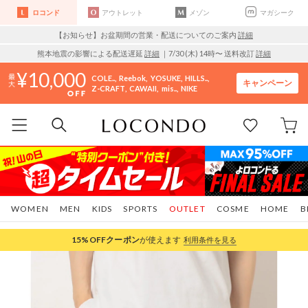
ロコンド
アウトレット
メゾン
マガシーク
【お知らせ】お盆期間の営業・配送についてのご案内
詳細
熊本地震の影響による配送遅延
詳細
｜7/30 (木) 14時〜 送料改訂
詳細
10,000
COLE..
Reebok
YOSUKE
HILLS..
キャンペーン
Z-CRAFT
CAWAII
mis..
NIKE
WOMEN
MEN
KIDS
SPORTS
OUTLET
COSME
HOME
B
15%OFF
クーポン
が使えます
利用条件を見る