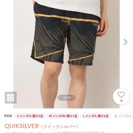
1
/
10
0
KVJ6
S メンズ/S
残り1点
M メンズ/M
残り1点
L メンズ/L
残り1点
XL メンズ/LL
QUIKSILVER
（クイックシルバー）