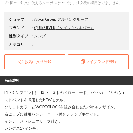
※1回のご注文に使えるクーポンは1つです。注文後の適用はできません。
ショップ
：
Alpen Group アルペングループ
ブランド
：
QUIKSILVER
（クイックシルバー）
性別タイプ
：
メンズ
カテゴリ
：
お気に入り登録
マイブランド登録
商品説明
DESIGN フロントにFIXウエストのドローコード、バックにゴムのウエ
ストバンドを採用したNEWモデル。
ソリッドカラーとWORDBLOCKを組み合わせたパネルデザイン。
右ヒップに鍵用バンジーコード付きフラップポケット。
インナーメッシュブリーフ付き。
レングス19インチ。