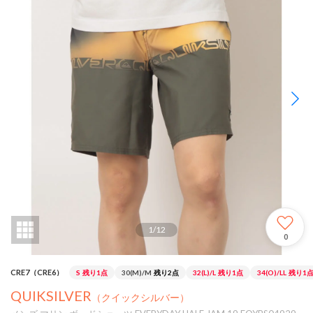
1
/
12
0
CRE7（CRE6）
S
残り1点
30(M)/M
残り2点
32(L)/L
残り1点
34(O)/LL
残り1
QUIKSILVER
（クイックシルバー）