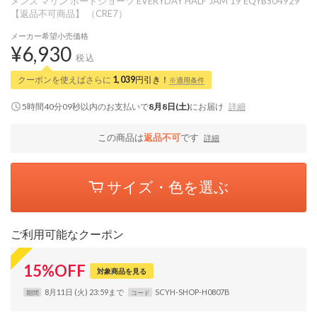
メンズ マリン ボードショーツ EVERYDAY HALF JAM 19 EQYBS04929
【返品不可商品】 （CRE7）
メーカー希望小売価格
¥6,930
税込
クーポンを使えばさらに
1,039
円引き！
※適用条件
5時間40分08秒
以内
のお支払いで
8月8日(土)
にお届け
詳細
この商品は
返品不可
です
詳細
サイズ・色を選ぶ
ご利用可能なクーポン
15
%
OFF
対象商品を見る
8月11日 (火) 23:59まで
SCYH-SHOP-H0807B
期間
コード