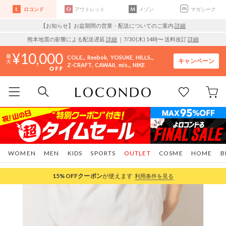
ロコンド
アウトレット
メゾン
マガシーク
【お知らせ】お盆期間の営業・配送についてのご案内
詳細
熊本地震の影響による配送遅延
詳細
｜7/30 (木) 14時〜 送料改訂
詳細
10,000
COLE..
Reebok
YOSUKE
HILLS..
キャンペーン
Z-CRAFT
CAWAII
mis..
NIKE
WOMEN
MEN
KIDS
SPORTS
OUTLET
COSME
HOME
B
15%OFF
クーポン
が使えます
利用条件を見る