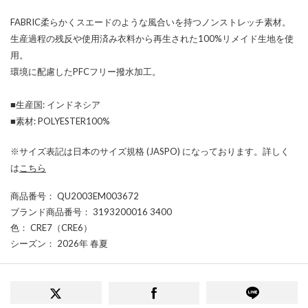
FABRIC柔らかくスエードのような風合いを持つノンストレッチ素材。
生産過程の残反や使用済み衣料から再生された100%リメイド生地を使
用。
環境に配慮したPFCフリー撥水加工。
■生産国: インドネシア
■素材: POLYESTER100%
※サイズ表記は日本のサイズ規格 (JASPO) になっております。詳しく
は
こちら
商品番号
： QU2003EM003672
ブランド商品番号
： 3193200016 3400
色
： CRE7（CRE6）
シーズン
： 2026年 春夏