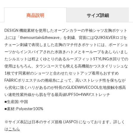
商品説明
サイズ詳細
DESIGN 機能素材を使用したオープンカラーの半袖シャツ左胸ポケット
上には「themountain&thewave」を刺繍、背面にはQUIKSILVERロゴを
チェーン刺繍で表現しました左胸のマチ付きポケットには、ボードショ
ーツからインスパイアされた水抜きハトメとキーループをあしらいまし
たシルエットは程よくゆとりのあるルーズフィットSTYLING水回りでの
使用はもちろん、タウンユースでも映える高機能かつスタイリッシュな
1枚です同素材のショーツと合わせたセットアップ着用もおすすめ
FABRICポリエステルの捲縮糸によって、高いストレッチ性を保ちなが
ら劣化に強くハリがあるのが特長のGLIDEWAVECOOL生地接触冷感高
い速乾性紫外線から肌を守る最高値UPF50+4WAYストレッチ
■生産国: 中国
■素材: Polyester100%
※サイズ表記は日本のサイズ規格 (JASPO) になっております。詳しく
は
こちら