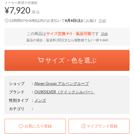
メーカー希望小売価格
¥7,920
税込
22時間06分59秒
以内
のお支払いで
8月8日(土)
にお届け
詳細
この商品は
サイズ交換￥0・返品可能
です
詳細
返品の場合：返送料 (同注文なら複数個でも) 一律￥660
サイズ・色を選ぶ
ショップ
：
Alpen Group アルペングループ
ブランド
：
QUIKSILVER
（クイックシルバー）
性別タイプ
：
メンズ
カテゴリ
：
お気に入り登録
マイブランド登録