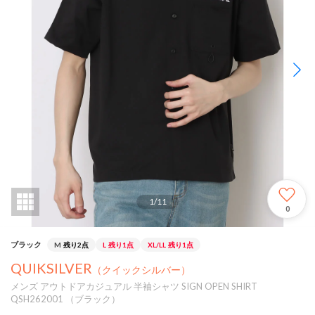
1
/
11
0
ブラック
M
残り2点
L
残り1点
XL/LL
残り1点
QUIKSILVER
（クイックシルバー）
メンズ アウトドアカジュアル 半袖シャツ SIGN OPEN SHIRT
QSH262001 （ブラック）