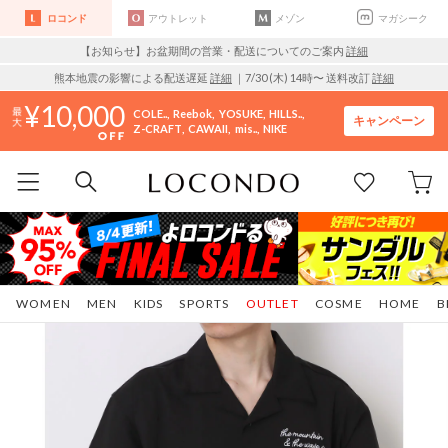
ロコンド
アウトレット
メゾン
マガシーク
【お知らせ】お盆期間の営業・配送についてのご案内
詳細
熊本地震の影響による配送遅延
詳細
｜7/30 (木) 14時〜 送料改訂
詳細
10,000
COLE..
Reebok
YOSUKE
HILLS..
キャンペーン
Z-CRAFT
CAWAII
mis..
NIKE
WOMEN
MEN
KIDS
SPORTS
OUTLET
COSME
HOME
B