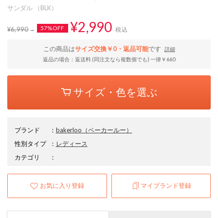
サンダル （BLK）
¥2,990
57%OFF
¥6,990
税込
この商品は
サイズ交換￥0・返品可能
です
詳細
返品の場合：返送料 (同注文なら複数個でも) 一律￥660
サイズ・色を選ぶ
ブランド
：
bakerloo
（ベーカールー）
性別タイプ
：
レディース
カテゴリ
：
お気に入り登録
マイブランド登録