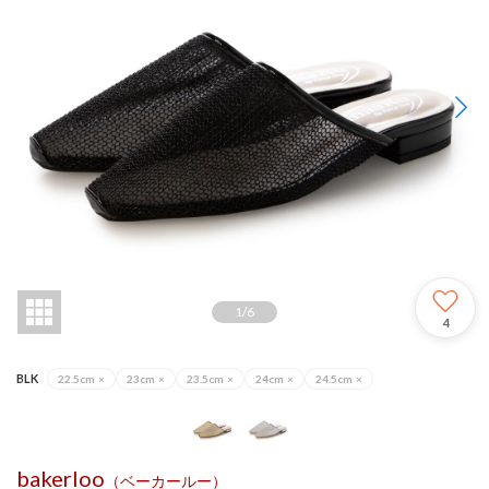
1
/
6
4
BLK
22.5cm
×
23cm
×
23.5cm
×
24cm
×
24.5cm
×
bakerloo
（ベーカールー）