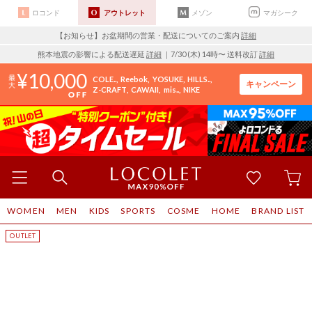
ロコンド
アウトレット
メゾン
マガシーク
【お知らせ】お盆期間の営業・配送についてのご案内
詳細
熊本地震の影響による配送遅延
詳細
｜7/30 (木) 14時〜 送料改訂
詳細
10,000
COLE..
Reebok
YOSUKE
HILLS..
キャンペーン
Z-CRAFT
CAWAII
mis..
NIKE
WOMEN
MEN
KIDS
SPORTS
COSME
HOME
BRAND LIST