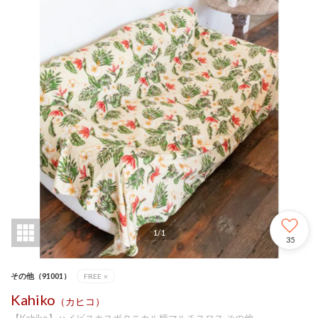
1
/
1
35
その他（91001）
FREE
×
Kahiko
（カヒコ）
【Kahiko】ハイビスカスボタニカル柄マルチスロス その他