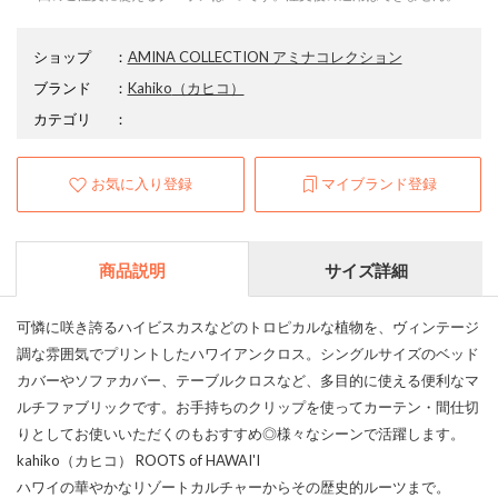
ショップ
：
AMINA COLLECTION アミナコレクション
ブランド
：
Kahiko
（カヒコ）
カテゴリ
：
お気に入り登録
マイブランド登録
商品説明
サイズ詳細
可憐に咲き誇るハイビスカスなどのトロピカルな植物を、ヴィンテージ
調な雰囲気でプリントしたハワイアンクロス。シングルサイズのベッド
カバーやソファカバー、テーブルクロスなど、多目的に使える便利なマ
ルチファブリックです。お手持ちのクリップを使ってカーテン・間仕切
りとしてお使いいただくのもおすすめ◎様々なシーンで活躍します。
kahiko（カヒコ） ROOTS of HAWAI'I
ハワイの華やかなリゾートカルチャーからその歴史的ルーツまで。