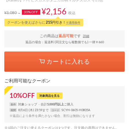
¥2,156
30%OFF
¥3,080
税込
クーポンを使えばさらに
215
円引き！
※適用条件
この商品は
返品可能
です
詳細
返品の場合：返送料 (同注文なら複数個でも) 一律￥660
カートに入れる
ご利用可能なクーポン
10
%
OFF
対象商品を見る
対象
ショップ
合計
5,000円以上
条件
8月6日 (木) 23:59まで
SCYH-0605-H0805A
期間
コード
※返品により条件を満たさない場合、割引は無効になります
※1回のご注文に使えるクーポンは1つです。注文後の適用はできません。