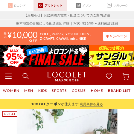
ロコンド
アウトレット
メゾン
マガシーク
【お知らせ】お盆期間の営業・配送についてのご案内
詳細
熊本地震の影響による配送遅延
詳細
｜7/30 (木) 14時〜 送料改訂
詳細
10,000
COLE..
Reebok
YOSUKE
HILLS..
キャンペーン
Z-CRAFT
CAWAII
mis..
NIKE
WOMEN
MEN
KIDS
SPORTS
COSME
HOME
BRAND LIST
10%OFF
クーポン
が使えます
利用条件を見る