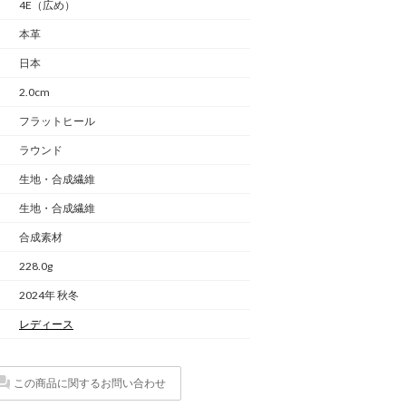
4E（広め）
本革
日本
2.0cm
フラットヒール
ラウンド
生地・合成繊維
生地・合成繊維
合成素材
228.0g
2024年 秋冬
レディース
この商品に関するお問い合わせ