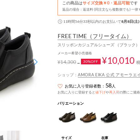
この商品は
サイズ交換￥0・返品可能
です
返品の場合：返送料 (同注文なら複数個でも) 一律￥
11時間56分32秒
以内
のお支払いで
8月8日(土)
FREE TIME
（フリータイム）
スリッポンカジュアルシューズ （ブラック）
メーカー希望小売価格
¥10,010
¥14,300
30%OFF
→
ショップ：
AMORA EIKA 公式 アモーラエ
58
お気に入り登録者数：
人
お気に入りに登録すると
値下げ
や
再入荷
の際にご連絡
バリエーション
サイズ
在庫