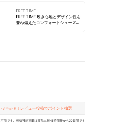
FREE TIME
FREE TIME 履き心地とデザイン性を
兼ね備えたコンフォートシューズ
（黒/黒メタ） ワイズ3Eでゆとりあ
る足入れと軽量ソール♪ 脱ぎ履きら
くちんのスリッポンタイプ。 旅行に
もオススメです。
レビュー投稿でポイント抽選
トが当たる！
可能です。投稿可能期間は商品出荷48時間後から30日間です