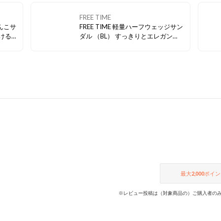
、高グ
ニーカ
FREE TIME
FREE TIME 軽量ハーフウェッジサン
ダル （BL） すっきりとエレガン
ポイン
ト。 美脚効果サンダル登場。
足に馴
最大
2,000
ポイン
※レビュー投稿は（対象商品の）ご購入者のみ