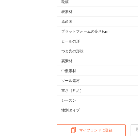
靴幅
表素材
原産国
プラットフォームの高さ(cm)
ヒールの形
つま先の形状
裏素材
中敷素材
ソール素材
重さ
（片足）
シーズン
性別タイプ
マイブランドに登録