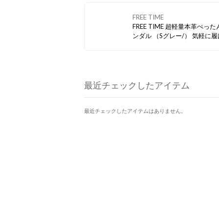
もばっちり。 軽量、高耐久性
リップ力、高屈曲性の優秀ス
FREE TIME
ーです。
FREE TIME 超軽量本革ぺったんこサ
ンダル （Sグレー/） 気軽に履ける
サンダル。差し色のブルーが
ト。 本革なので、履くほどに
染んでいきます。
最近チェックしたアイテム
最近チェックしたアイテムはありません。