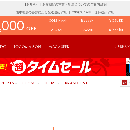
【お知らせ】お盆期間の営業・配送についてのご案内
詳細
熊本地震の影響による配送遅延
詳細
｜7/30 (木) 14時〜 送料改訂
詳細
,000
COLE HAAN
Reebok
YOSUKE
OFF
Z-CRAFT
CAWAII
mischief
NDO
LOCOMAISON
MAGASEEK
ご利用ガ
SPORTS
COSME
HOME
BRAND LIST