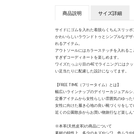
商品説明
サイズ詳細
サイドにゴムを入れた着脱らくちんスリッポ
かわいらしいラウンドトゥとシンプルなデザ
れるアイテム。
アウトソールにはカラーステッチを入れるこ
すぎずコーディネートを楽しめます。
ワイズたっぷり目の4Eでライニングにはク
い足当たりに配慮した設計になってます。
【FREE TIME（フリータイム）とは】
幅広いラインナップのデイリーカジュアルシ
定番アイテムから女性らしい雰囲気のゆった
女性に向けた履き心地の良い靴づくりをして
近くの公園散歩からお買い物旅行など楽しん
※本革(天然皮革)の商品について
素材の特性上、多少のキズやシワ、色ムラや