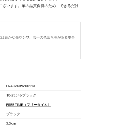
ございます。革の品質保持のため、できるだけ
には細かな傷やシワ、若干の色落ち等がある場合
FR4324BW00113
18-23546 ブラック
FREE TIME
（フリータイム）
ブラック
3.5cm