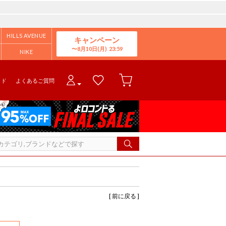
HILLS AVENUE
キャンペーン
8月10日(月)
NIKE
イド
よくあるご質問
[ 前に戻る ]