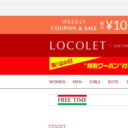
WEEKLY
¥
10
COUPON & SALE
LOCO
WOMEN
MEN
GIRLS
BOYS