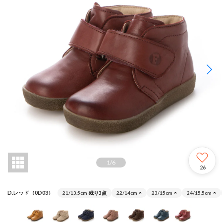
1
/
6
26
D.レッド（0D03）
21/13.5cm
残り3点
22/14cm
○
23/15cm
○
24/15.5cm
○