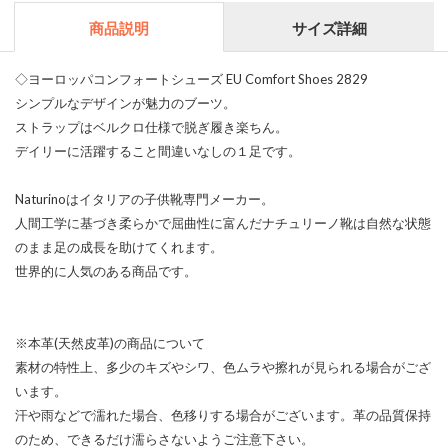
商品説明
サイズ詳細
◇ヨーロッパコンフォートシューズ EU Comfort Shoes 2829
シンプルなデザインが魅力のブーツ。
ストラップはベルクロ仕様で脱ぎ履き楽ちん。
デイリーに活躍すること間違いなしの１足です。
Naturinoはイタリアの子供靴専門メーカー。
人間工学に基づき柔らかで屈曲性に富んだナチュリーノ靴は自然な状態
のまま足の成長を助けてくれます。
世界的に人気のある商品です。
※本革(天然皮革)の商品について
素材の特性上、多少のキズやシワ、色ムラや擦れが見られる場合がござ
います。
汗や雨などで濡れた場合、色移りする場合がございます。革の品質保持
のため、できるだけ濡らさないようご注意下さい。