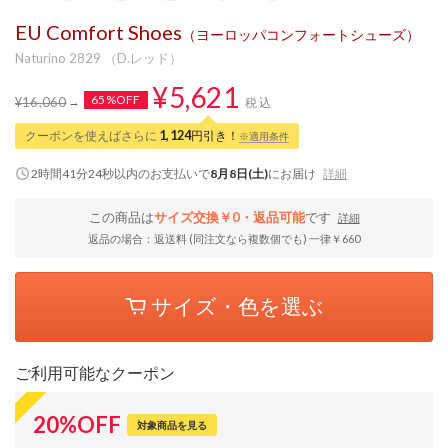
EU Comfort Shoes
（ヨーロッパコンフォートシューズ）
Naturino 2829 （D.レッド）
¥5,621
65%OFF
¥16,060
税込
クーポンを使えばさらに
1,124
円引き！
※適用条件
2時間41分23秒
以内
のお支払いで
8月8日(土)
にお届け
詳細
この商品は
サイズ交換￥0・返品可能
です
詳細
返品の場合：返送料 (同注文なら複数個でも) 一律￥660
サイズ・色を選ぶ
ご利用可能なクーポン
20
%
OFF
対象商品を見る