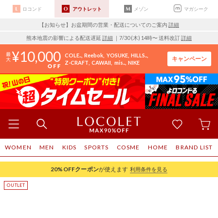
ロコンド
アウトレット
メゾン
マガシーク
【お知らせ】お盆期間の営業・配送についてのご案内
詳細
熊本地震の影響による配送遅延
詳細
｜7/30 (木) 14時〜 送料改訂
詳細
10,000
COLE..
Reebok
YOSUKE
HILLS..
キャンペーン
Z-CRAFT
CAWAII
mis..
NIKE
WOMEN
MEN
KIDS
SPORTS
COSME
HOME
BRAND LIST
20%OFF
クーポン
が使えます
利用条件を見る