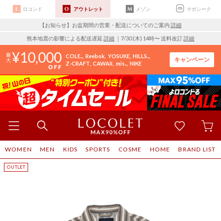
ロコンド
アウトレット
メゾン
マガシーク
【お知らせ】お盆期間の営業・配送についてのご案内
詳細
熊本地震の影響による配送遅延
詳細
｜7/30 (木) 14時〜 送料改訂
詳細
10,000
COLE..
Reebok
YOSUKE
HILLS..
キャンペーン
Z-CRAFT
CAWAII
mis..
NIKE
WOMEN
MEN
KIDS
SPORTS
COSME
HOME
BRAND LIST