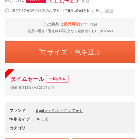
¥57,200
税込
15時間37分09秒
以内
のお支払いで
8月10日(月)
にお届け
詳細
この商品は
返品可能
です
詳細
返品の場合：返送料 (同注文なら複数個でも) 一律￥660
サイズ・色を選ぶ
タイムセール
一覧を見る
8月12日 (水) 23:59まで
期間
ブランド
：
il gufo
（イル・グッフォ）
性別タイプ
：
キッズ
カテゴリ
：