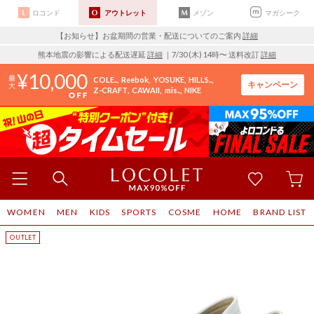
ロコンド
アウトレット
メゾン
マガシーク
【お知らせ】お盆期間の営業・配送についてのご案内
詳細
熊本地震の影響による配送遅延
詳細
｜7/30 (木) 14時〜 送料改訂
詳細
10,000
COLE..
Reebok
YOSUKE
HILLS..
キャンペーン
Z-CRAFT
CAWAII
mis..
NIKE
WOMEN
MEN
KIDS
SPORTS
COSME
HOME
BRAND LIST