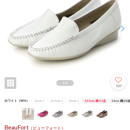
1
/
8
127
ホワイト（WH）
22cm
×
22.5cm
×
23cm
×
23.5cm
残り1点
24cm
残り3
BeauFort
（ビューフォート）