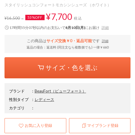
スタイリッシュコンフォートモカシンシューズ （ホワイト）
¥7,700
53%OFF
¥16,500
税込
17時間55分06秒
以内
のお支払いで
8月10日(月)
にお届け
詳細
この商品は
サイズ交換￥0・返品可能
です
詳細
返品の場合：返送料 (同注文なら複数個でも) 一律￥660
サイズ・色を選ぶ
ブランド
：
BeauFort
（ビューフォート）
性別タイプ
：
レディース
カテゴリ
：
お気に入り登録
マイブランド登録